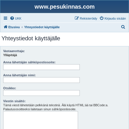
www.pesukinnas.com
UKK
Rekisteröidy
Kirjaudu sisään
E
Etusivu
Yhteystiedot käyttäjälle
t
Yhteystiedot käyttäjälle
s
i
Vastaanottaja:
Ylläpitäjä
Anna lähettäjän sähköpostiosoite:
Anna lähettäjän nimi:
Otsikko:
Viestin sisältö:
Tämä viesti lähetetään pelkkänä tekstinä. Älä käytä HTML:ää tai BBCode:a.
Palautusosoitteeksi laitetaan sinun sähköpostiosoite.