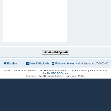
Etusivu
Viesti Ylläpidolle
Poista evästeet
Kaikki ajat ovat
UTC+03:00
Keskustelufoorumin ohjelmisto
phpBB
® Forum Software © phpBB Limited | SE Square Left
by
PhpBB3 BBCodes
Käännös: phpBB Suomi (lurttinen, harritapio, Pettis)