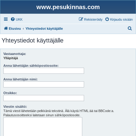
www.pesukinnas.com
UKK
Rekisteröidy
Kirjaudu sisään
E
Etusivu
Yhteystiedot käyttäjälle
t
Yhteystiedot käyttäjälle
s
i
Vastaanottaja:
Ylläpitäjä
Anna lähettäjän sähköpostiosoite:
Anna lähettäjän nimi:
Otsikko:
Viestin sisältö:
Tämä viesti lähetetään pelkkänä tekstinä. Älä käytä HTML:ää tai BBCode:a.
Palautusosoitteeksi laitetaan sinun sähköpostiosoite.