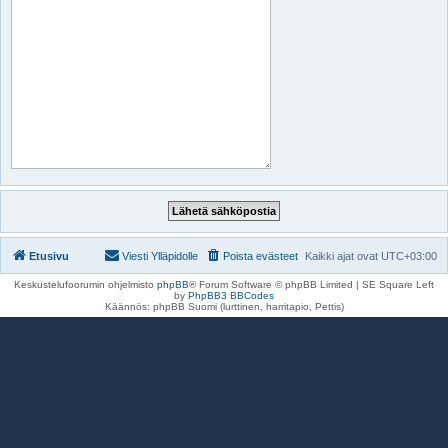
Etusivu
Viesti Ylläpidolle
Poista evästeet
Kaikki ajat ovat
UTC+03:00
Keskustelufoorumin ohjelmisto
phpBB
® Forum Software © phpBB Limited | SE Square Left
by
PhpBB3 BBCodes
Käännös: phpBB Suomi (lurttinen, harritapio, Pettis)