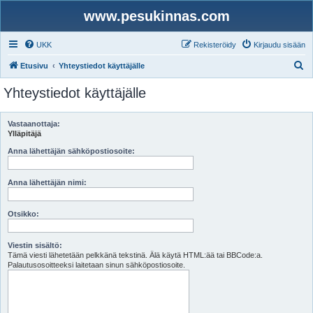
www.pesukinnas.com
UKK
Rekisteröidy
Kirjaudu sisään
E
Etusivu
Yhteystiedot käyttäjälle
t
Yhteystiedot käyttäjälle
s
i
Vastaanottaja:
Ylläpitäjä
Anna lähettäjän sähköpostiosoite:
Anna lähettäjän nimi:
Otsikko:
Viestin sisältö:
Tämä viesti lähetetään pelkkänä tekstinä. Älä käytä HTML:ää tai BBCode:a.
Palautusosoitteeksi laitetaan sinun sähköpostiosoite.