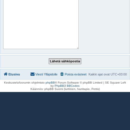
Etusivu
Viesti Ylläpidolle
Poista evästeet
Kaikki ajat ovat
UTC+03:00
Keskustelufoorumin ohjelmisto
phpBB
® Forum Software © phpBB Limited | SE Square Left
by
PhpBB3 BBCodes
Käännös: phpBB Suomi (lurttinen, harritapio, Pettis)