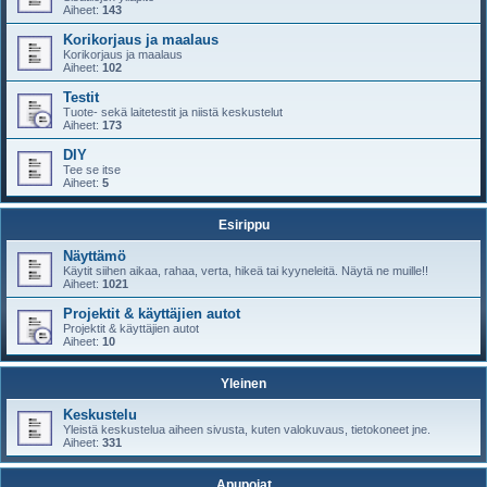
Aiheet:
143
Korikorjaus ja maalaus
Korikorjaus ja maalaus
Aiheet:
102
Testit
Tuote- sekä laitetestit ja niistä keskustelut
Aiheet:
173
DIY
Tee se itse
Aiheet:
5
Esirippu
Näyttämö
Käytit siihen aikaa, rahaa, verta, hikeä tai kyyneleitä. Näytä ne muille!!
Aiheet:
1021
Projektit & käyttäjien autot
Projektit & käyttäjien autot
Aiheet:
10
Yleinen
Keskustelu
Yleistä keskustelua aiheen sivusta, kuten valokuvaus, tietokoneet jne.
Aiheet:
331
Apupojat