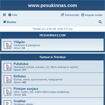
www.pesukinnas.com
UKK
Rekisteröidy
Kirjaudu sisään
E
Etusivu
t
Tänään on La Elo 08, 2026 3:37 pm
s
PESUKINNAS.COM
i
Ylläpito
Tiedotteet & päivitykset
Aiheet:
54
Tuotteet & Tekniikat
Puhdistus
Shampoot, kintaat, kuivaus, ym. Myös renkaat & vanteet.
Aiheet:
377
Kiillotus
Koneet, aineet, pyörönaarmut, hologrammit.
Aiheet:
442
Pintojen suojaus
Vaha, sealeri, QD, kaikki mikä suojaa maalipintaa.
Aiheet:
421
Sisätilat
Sisätilojen ylläpito