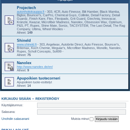
Projectech
autonhoitokauppa.fi
- 303, 4CR, Auto Finesse, Bilt Hamber, Black Mamba,
Bigboi, Bouncer's, CarPro, Chemical Guys, Collinite, Detail Factory, Detail
Guardz, Finish Kare, Flex, Flexipads, Grit Guard, Gtechniq, Innovacar,
Kränzle, Kwazar, Microfiber Madness, Nanolex, Obsession Wax, Optimum,
P&S, PT, Rupes, Shine Mate, Sonüs, TACSYSTEM, The Last Detail, The Rag
Company, Ultima, Wheel Woolies -
Aiheet:
149
Shineld
www.shineld.fi
- 303, Angelwax, Autobrite Direct, Auto Finesse, Bouncer's,
Britemax, Koch Chemie, Meguiar's, Microfiber Madness, Monello, Nanolex,
Rupes, Scholl Concepts, Soft99 -
Aiheet:
75
Nanolex
http://www.nanolex.de/en/
Aiheet:
9
Apupoikien tuotecorneri
Apupoikien tuote-esittelyt
Aiheet:
14
KIRJAUDU SISÄÄN
•
REKISTERÖIDY
Käyttäjätunnus:
Salasana:
Unohdin salasanani
Muista minut
PAIKALLAOLIJAT