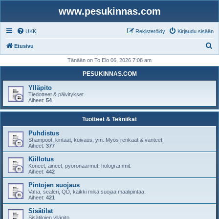
www.pesukinnas.com
UKK
Rekisteröidy
Kirjaudu sisään
E
Etusivu
t
Tänään on To Elo 06, 2026 7:08 am
s
PESUKINNAS.COM
i
Ylläpito
Tiedotteet & päivitykset
Aiheet:
54
Tuotteet & Tekniikat
Puhdistus
Shampoot, kintaat, kuivaus, ym. Myös renkaat & vanteet.
Aiheet:
377
Kiillotus
Koneet, aineet, pyörönaarmut, hologrammit.
Aiheet:
442
Pintojen suojaus
Vaha, sealeri, QD, kaikki mikä suojaa maalipintaa.
Aiheet:
421
Sisätilat
Sisätilojen ylläpito