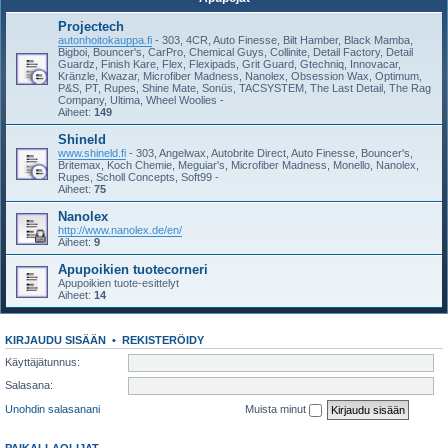
Projectech
autonhoitokauppa.fi
- 303, 4CR, Auto Finesse, Bilt Hamber, Black Mamba,
Bigboi, Bouncer's, CarPro, Chemical Guys, Collinite, Detail Factory, Detail
Guardz, Finish Kare, Flex, Flexipads, Grit Guard, Gtechniq, Innovacar,
Kränzle, Kwazar, Microfiber Madness, Nanolex, Obsession Wax, Optimum,
P&S, PT, Rupes, Shine Mate, Sonüs, TACSYSTEM, The Last Detail, The Rag
Company, Ultima, Wheel Woolies -
Aiheet:
149
Shineld
www.shineld.fi
- 303, Angelwax, Autobrite Direct, Auto Finesse, Bouncer's,
Britemax, Koch Chemie, Meguiar's, Microfiber Madness, Monello, Nanolex,
Rupes, Scholl Concepts, Soft99 -
Aiheet:
75
Nanolex
http://www.nanolex.de/en/
Aiheet:
9
Apupoikien tuotecorneri
Apupoikien tuote-esittelyt
Aiheet:
14
KIRJAUDU SISÄÄN
•
REKISTERÖIDY
Käyttäjätunnus:
Salasana:
Unohdin salasanani
Muista minut
PAIKALLAOLIJAT