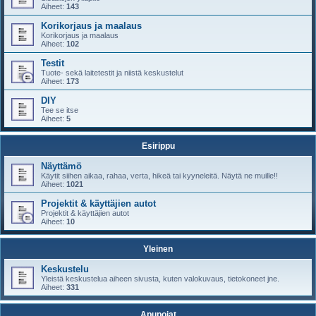
Aiheet:
143
Korikorjaus ja maalaus
Korikorjaus ja maalaus
Aiheet:
102
Testit
Tuote- sekä laitetestit ja niistä keskustelut
Aiheet:
173
DIY
Tee se itse
Aiheet:
5
Esirippu
Näyttämö
Käytit siihen aikaa, rahaa, verta, hikeä tai kyyneleitä. Näytä ne muille!!
Aiheet:
1021
Projektit & käyttäjien autot
Projektit & käyttäjien autot
Aiheet:
10
Yleinen
Keskustelu
Yleistä keskustelua aiheen sivusta, kuten valokuvaus, tietokoneet jne.
Aiheet:
331
Apupojat