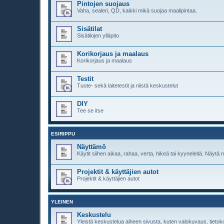
Pintojen suojaus
Vaha, sealeri, QD, kaikki mikä suojaa maalipintaa.
Sisätilat
Sisätilojen ylläpito
Korikorjaus ja maalaus
Korikorjaus ja maalaus
Testit
Tuote- sekä laitetestit ja niistä keskustelut
DIY
Tee se itse
ESIRIPPU
Näyttämö
Käytit siihen aikaa, rahaa, verta, hikeä tai kyyneleitä. Näytä n
Projektit & käyttäjien autot
Projektit & käyttäjien autot
YLEINEN
Keskustelu
Yleistä keskustelua aiheen sivusta, kuten valokuvaus, tietok