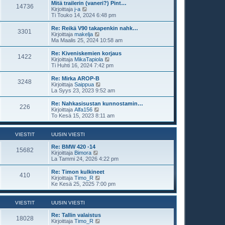
s
t
Mitä trailerin (vaneri?) Pint…
i
14736
i
ä
N
Kirjoittaja
j-a
n
u
ä
Ti Touko 14, 2024 6:48 pm
v
u
y
i
s
t
Re: Reikä V90 takapenkin nahk…
e
3301
i
ä
N
Kirjoittaja
makelja
s
n
u
ä
Ma Maalis 25, 2024 10:58 am
t
v
u
y
i
i
s
t
Re: Kiveniskemien korjaus
e
1422
i
ä
N
Kirjoittaja
MikaTapiola
s
n
u
ä
Ti Huhti 16, 2024 7:42 pm
t
v
u
y
i
i
s
t
Re: Mirka AROP-B
e
3248
i
ä
N
Kirjoittaja
Saippua
s
n
u
ä
La Syys 23, 2023 9:52 am
t
v
u
y
i
i
s
t
Re: Nahkasisustan kunnostamin…
e
226
i
ä
N
Kirjoittaja
Alfa156
s
n
u
ä
To Kesä 15, 2023 8:11 am
t
v
u
y
i
i
s
t
e
i
ä
VIESTIT
UUSIN VIESTI
s
n
u
t
v
u
Re: BMW 420 -14
i
15682
i
s
N
Kirjoittaja
Bimora
e
i
ä
La Tammi 24, 2026 4:22 pm
s
n
y
t
v
t
Re: Timon kulkineet
i
410
i
ä
N
Kirjoittaja
Timo_R
e
u
ä
Ke Kesä 25, 2025 7:00 pm
s
u
y
t
s
t
i
i
ä
VIESTIT
UUSIN VIESTI
n
u
v
u
Re: Tallin valaistus
18028
i
s
N
Kirjoittaja
Timo_R
e