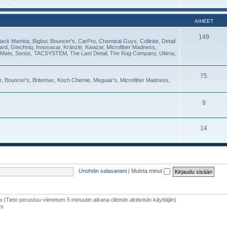
AIHEET
149
lack Mamba, Bigboi, Bouncer's, CarPro, Chemical Guys, Collinite, Detail
Guard, Gtechniq, Innovacar, Kränzle, Kwazar, Microfiber Madness,
Mate, Sonüs, TACSYSTEM, The Last Detail, The Rag Company, Ultima,
75
se, Bouncer's, Britemax, Koch Chemie, Meguiar's, Microfiber Madness,
9
14
Unohdin salasanani
|
Muista minut
a (Tieto perustuu viimeisen 5 minuutin aikana olleisiin aktiivisiin käyttäjiin)
am