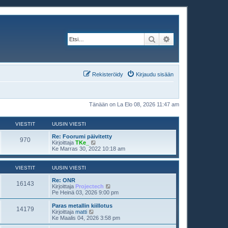
Etsi
Tarkennettu haku
Rekisteröidy
Kirjaudu sisään
Tänään on La Elo 08, 2026 11:47 am
VIESTIT
UUSIN VIESTI
Re: Foorumi päivitetty
970
N
Kirjoittaja
TKe_
ä
Ke Marras 30, 2022 10:18 am
y
t
ä
VIESTIT
UUSIN VIESTI
u
u
Re: ONR
16143
s
N
Kirjoittaja
Projectech
i
ä
Pe Heinä 03, 2026 9:00 pm
n
y
v
t
Paras metallin kiillotus
14179
i
ä
N
Kirjoittaja
matti
e
u
ä
Ke Maalis 04, 2026 3:58 pm
s
u
y
t