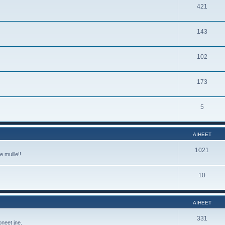
421
143
102
173
5
AIHEET
1021
e muille!!
10
AIHEET
331
oneet jne.