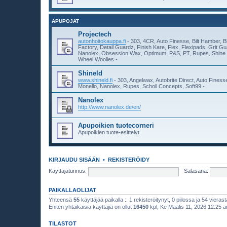
APUPOJAT
Projectech
autonhoitokauppa.fi
- 303, 4CR, Auto Finesse, Bilt Hamber, B
Factory, Detail Guardz, Finish Kare, Flex, Flexipads, Grit 
Nanolex, Obsession Wax, Optimum, P&S, PT, Rupes, Shine 
Wheel Woolies -
Shineld
www.shineld.fi
- 303, Angelwax, Autobrite Direct, Auto Fines
Monello, Nanolex, Rupes, Scholl Concepts, Soft99 -
Nanolex
http://www.nanolex.de/en/
Apupoikien tuotecorneri
Apupoikien tuote-esittelyt
KIRJAUDU SISÄÄN
•
REKISTERÖIDY
Käyttäjätunnus:
Salasana:
PAIKALLAOLIJAT
Yhteensä
55
käyttäjää paikalla :: 1 rekisteröitynyt, 0 piilossa ja 54 vierast
Eniten yhtaikaisia käyttäjiä on ollut
16450
kpl, Ke Maalis 11, 2026 12:25 
TILASTOT