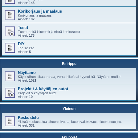
Aiheet:
143
Korikorjaus ja maalaus
Korikorjaus ja maalaus
Aiheet:
102
Testit
Tuote- sekä laitetestit ja niistä keskustelut
Aiheet:
173
DIY
Tee se itse
Aiheet:
5
Esirippu
Näyttämö
Käytit siihen aikaa, rahaa, verta, hikeä tai kyyneleitä. Näytä ne muille!!
Aiheet:
1021
Projektit & käyttäjien autot
Projektit & käyttäjien autot
Aiheet:
10
Yleinen
Keskustelu
Yleistä keskustelua aiheen sivusta, kuten valokuvaus, tietokoneet jne.
Aiheet:
331
Apupojat