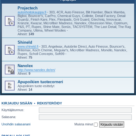
Projectech
autonhoitokauppa.fi
- 303, 4CR, Auto Finesse, Bilt Hamber, Black Mamba,
Bigboi, Bouncer's, CarPro, Chemical Guys, Collinite, Detail Factory, Detail
Guardz, Finish Kare, Flex, Flexipads, Grit Guard, Gtechniq, Innovacar,
Kränzle, Kwazar, Microfiber Madness, Nanolex, Obsession Wax, Optimum,
P&S, PT, Rupes, Shine Mate, Sonüs, TACSYSTEM, The Last Detail, The Rag
Company, Ultima, Wheel Woolies -
Aiheet:
149
Shineld
www.shineld.fi
- 303, Angelwax, Autobrite Direct, Auto Finesse, Bouncer's,
Britemax, Koch Chemie, Meguiar's, Microfiber Madness, Monello, Nanolex,
Rupes, Scholl Concepts, Soft99 -
Aiheet:
75
Nanolex
http://www.nanolex.de/en/
Aiheet:
9
Apupoikien tuotecorneri
Apupoikien tuote-esittelyt
Aiheet:
14
KIRJAUDU SISÄÄN
•
REKISTERÖIDY
Käyttäjätunnus:
Salasana:
Unohdin salasanani
Muista minut
PAIKALLAOLIJAT