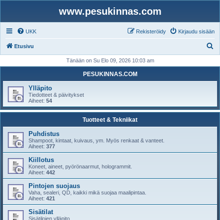
www.pesukinnas.com
UKK
Rekisteröidy
Kirjaudu sisään
E
Etusivu
t
Tänään on Su Elo 09, 2026 10:03 am
s
PESUKINNAS.COM
i
Ylläpito
Tiedotteet & päivitykset
Aiheet:
54
Tuotteet & Tekniikat
Puhdistus
Shampoot, kintaat, kuivaus, ym. Myös renkaat & vanteet.
Aiheet:
377
Kiillotus
Koneet, aineet, pyörönaarmut, hologrammit.
Aiheet:
442
Pintojen suojaus
Vaha, sealeri, QD, kaikki mikä suojaa maalipintaa.
Aiheet:
421
Sisätilat
Sisätilojen ylläpito