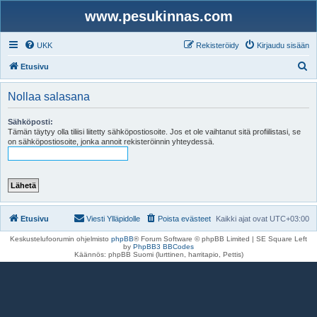
www.pesukinnas.com
UKK
Rekisteröidy
Kirjaudu sisään
E
Etusivu
t
Nollaa salasana
s
i
Sähköposti:
Tämän täytyy olla tiliisi liitetty sähköpostiosoite. Jos et ole vaihtanut sitä profiilistasi, se
on sähköpostiosoite, jonka annoit rekisteröinnin yhteydessä.
Etusivu
Viesti Ylläpidolle
Poista evästeet
Kaikki ajat ovat
UTC+03:00
Keskustelufoorumin ohjelmisto
phpBB
® Forum Software © phpBB Limited | SE Square Left
by
PhpBB3 BBCodes
Käännös: phpBB Suomi (lurttinen, harritapio, Pettis)