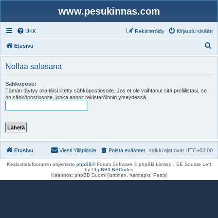
www.pesukinnas.com
UKK
Rekisteröidy
Kirjaudu sisään
E
Etusivu
t
Nollaa salasana
s
i
Sähköposti:
Tämän täytyy olla tiliisi liitetty sähköpostiosoite. Jos et ole vaihtanut sitä profiilistasi, se
on sähköpostiosoite, jonka annoit rekisteröinnin yhteydessä.
Etusivu
Viesti Ylläpidolle
Poista evästeet
Kaikki ajat ovat
UTC+03:00
Keskustelufoorumin ohjelmisto
phpBB
® Forum Software © phpBB Limited | SE Square Left
by
PhpBB3 BBCodes
Käännös: phpBB Suomi (lurttinen, harritapio, Pettis)