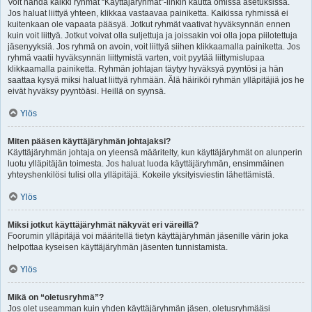
Voit nähdä kaikki ryhmät “Käyttäjäryhmät”-linkin kautta omissa asetuksissa.
Jos haluat liittyä yhteen, klikkaa vastaavaa painiketta. Kaikissa ryhmissä ei
kuitenkaan ole vapaata pääsyä. Jotkut ryhmät vaativat hyväksynnän ennen
kuin voit liittyä. Jotkut voivat olla suljettuja ja joissakin voi olla jopa piilotettuja
jäsenyyksiä. Jos ryhmä on avoin, voit liittyä siihen klikkaamalla painiketta. Jos
ryhmä vaatii hyväksynnän liittymistä varten, voit pyytää liittymislupaa
klikkaamalla painiketta. Ryhmän johtajan täytyy hyväksyä pyyntösi ja hän
saattaa kysyä miksi haluat liittyä ryhmään. Älä häiriköi ryhmän ylläpitäjiä jos he
eivät hyväksy pyyntöäsi. Heillä on syynsä.
Ylös
Miten pääsen käyttäjäryhmän johtajaksi?
Käyttäjäryhmän johtaja on yleensä määritelty, kun käyttäjäryhmät on alunperin
luotu ylläpitäjän toimesta. Jos haluat luoda käyttäjäryhmän, ensimmäinen
yhteyshenkilösi tulisi olla ylläpitäjä. Kokeile yksityisviestin lähettämistä.
Ylös
Miksi jotkut käyttäjäryhmät näkyvät eri väreillä?
Foorumin ylläpitäjä voi määritellä tietyn käyttäjäryhmän jäsenille värin joka
helpottaa kyseisen käyttäjäryhmän jäsenten tunnistamista.
Ylös
Mikä on “oletusryhmä”?
Jos olet useamman kuin yhden käyttäjäryhmän jäsen, oletusryhmääsi