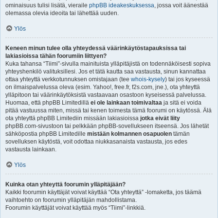
ominaisuus tulisi lisätä, vieraile
phpBB ideakeskuksessa
, jossa voit äänestää
olemassa olevia ideoita tai lähettää uuden.
Ylös
Keneen minun tulee olla yhteydessä väärinkäytöstapauksissa tai
lakiasioissa tähän foorumiin liittyen?
Kuka tahansa “Tiimi”-sivulla mainituista ylläpitäjistä on todennäköisesti sopiva
yhteyshenkilö valituksillesi. Jos et tätä kautta saa vastausta, sinun kannattaa
ottaa yhteyttä verkkotunnuksen omistajaan (tee
whois-kysely
) tai jos kyseessä
on ilmaispalvelussa oleva (esim. Yahoo!, free.fr, f2s.com, jne.), ota yhteyttä
ylläpitoon tai väärinkäytöksistä vastaavaan osastoon kyseisessä palvelussa.
Huomaa, että phpBB Limitedillä
ei ole lainkaan toimivaltaa
ja sitä ei voida
pitää vastuussa miten, missä tai kenen toimesta tämä foorumi on käytössä. Älä
ota yhteyttä phpBB Limitediin missään lakiasioissa
jotka eivät liity
phpBB.com-sivustoon tai pelkkään phpBB-sovellukseen itseensä. Jos lähetät
sähköpostia phpBB Limitedille
mistään kolmannen osapuolen
tämän
sovelluksen käytöstä, voit odottaa niukkasanaista vastausta, jos edes
vastausta lainkaan.
Ylös
Kuinka otan yhteyttä foorumin ylläpitäjään?
Kaikki foorumin käyttäjät voivat käyttää “Ota yhteyttä” -lomaketta, jos täämä
vaihtoehto on foorumin ylläpitäjän mahdollistama.
Foorumin käyttäjät voivat käyttää myös “Tiimi”-linkkiä.