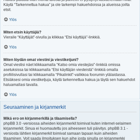
Käytä “Tarkennettua hakua” ja ole tarkempi hakuehdoissa ja alueissa joilta
etsit.
Ylös
Miten etsin käyttäjiä?
Vieraile “Käyttäjät”-sivulla ja klikkaa “Etsi käyttäjä”-linkkiä.
Ylös
Miten löydän omat viestini ja viestiketjuni?
Omat viestisi näet klikkaamalla “Katso omia viestejäsi”-linkkiä omissa
asetuksissa tai klikkaamalla “Etsi käyttäjän viesteistä”-linkkiä omalla
profiilisivullasi tai klikkaamalla “Pikalinkit”-valikkoa foorumin ylälaidassa.
Etsiäksesi omia viestiketjuja, käytä tarkennettua hakua ja täytä sen hakuehdot
haluamallasi tavalla.
Ylös
Seuraaminen ja kirjanmerkit
Mikä ero on kirjanmerkillä ja tilaamisella?
phpBB 3.0 -versiossa aiheiden kirjanmerkit toimivat kuten internet-selaimen
kirjanmerkit. Sinua ei huomautettu jos aiheeseen tuli päivitys. phpBB 3.1 -
versiosta lähtien kirjanmerkit toimivat samaan tapaan kuin aiheiden
tilaaminen. Voit saada ilmoituksen kun aihe josta sinulla on kirjanmerkki