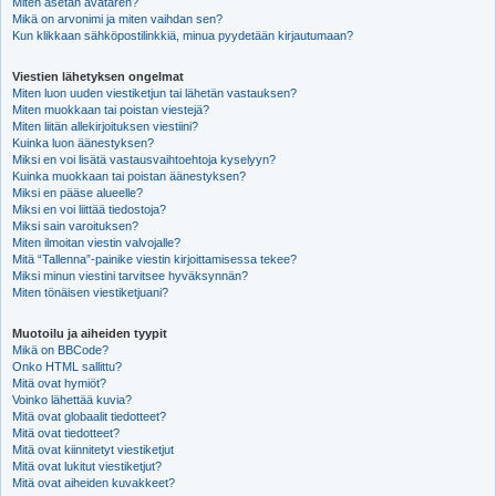
Miten asetan avataren?
Mikä on arvonimi ja miten vaihdan sen?
Kun klikkaan sähköpostilinkkiä, minua pyydetään kirjautumaan?
Viestien lähetyksen ongelmat
Miten luon uuden viestiketjun tai lähetän vastauksen?
Miten muokkaan tai poistan viestejä?
Miten liitän allekirjoituksen viestiini?
Kuinka luon äänestyksen?
Miksi en voi lisätä vastausvaihtoehtoja kyselyyn?
Kuinka muokkaan tai poistan äänestyksen?
Miksi en pääse alueelle?
Miksi en voi liittää tiedostoja?
Miksi sain varoituksen?
Miten ilmoitan viestin valvojalle?
Mitä “Tallenna”-painike viestin kirjoittamisessa tekee?
Miksi minun viestini tarvitsee hyväksynnän?
Miten tönäisen viestiketjuani?
Muotoilu ja aiheiden tyypit
Mikä on BBCode?
Onko HTML sallittu?
Mitä ovat hymiöt?
Voinko lähettää kuvia?
Mitä ovat globaalit tiedotteet?
Mitä ovat tiedotteet?
Mitä ovat kiinnitetyt viestiketjut
Mitä ovat lukitut viestiketjut?
Mitä ovat aiheiden kuvakkeet?