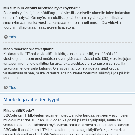
Miksi minun viestini tarvitsee hyväksynnän?
Foorumin ylläpitäjä on päättänyt, että viestit kyseiselle alueelle tulee tarkastaa
ennen lähetystä. On myös mahdollista, että foorumin ylläpitäjä on siirtänyt
sinut ryhmään, jonka viestit tarkistetaan ennen lähettämistä. Ota yhteyttä
foorumin ylläpitäjään saadaksesi lisätietoja.
Ylös
Miten tönäisen viestiketjuani?
Klikkaamalla “Tönaise viestiä” -linkkiä, kun katselet sitä, voit “tönäistä”
viestiketjua alueen ensimmäisen sivun yläosaan. Jos et näe tätä, viestiketjujen
tönäiseminen ei ole sallittua tai aika joka viestiketjujen tönäisemisen välillä
vaaditaan ei ole vielä kulunut. On myös mahdollista nostaa viestiketjua
vastaamalla siihen, mutta varmista että noudatat foorumin sääntöjä jos päätät
tehdä niin.
Ylös
Muotoilu ja aiheiden tyypit
Mikä on BBCode?
BBCode on HTML-kielen tapainen toteutus, joka tarjoaa tiettyjen viestin osien
muotoilumahdollisuuden. BBCoden käytöstä päättää ylläpitäjä, mutta se
voidaan ottaa pois käytöstä myös viestikohtaisesti viestin kirjoituslomakkeella.
BBCode itsessään on HTML:n kaltainen, mutta tagit käyttävät < ja > merkkien
sijaan hakasulkuja [ ja ]. BBCoden oppaan löydät viestinlähetyssivun kautta.