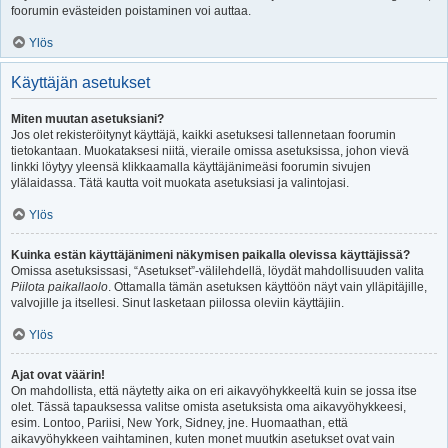
foorumin evästeiden poistaminen voi auttaa.
Ylös
Käyttäjän asetukset
Miten muutan asetuksiani?
Jos olet rekisteröitynyt käyttäjä, kaikki asetuksesi tallennetaan foorumin
tietokantaan. Muokataksesi niitä, vieraile omissa asetuksissa, johon vievä
linkki löytyy yleensä klikkaamalla käyttäjänimeäsi foorumin sivujen
ylälaidassa. Tätä kautta voit muokata asetuksiasi ja valintojasi.
Ylös
Kuinka estän käyttäjänimeni näkymisen paikalla olevissa käyttäjissä?
Omissa asetuksissasi, “Asetukset”-välilehdellä, löydät mahdollisuuden valita
Piilota paikallaolo
. Ottamalla tämän asetuksen käyttöön näyt vain ylläpitäjille,
valvojille ja itsellesi. Sinut lasketaan piilossa oleviin käyttäjiin.
Ylös
Ajat ovat väärin!
On mahdollista, että näytetty aika on eri aikavyöhykkeeltä kuin se jossa itse
olet. Tässä tapauksessa valitse omista asetuksista oma aikavyöhykkeesi,
esim. Lontoo, Pariisi, New York, Sidney, jne. Huomaathan, että
aikavyöhykkeen vaihtaminen, kuten monet muutkin asetukset ovat vain