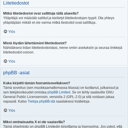
Liitetiedostot
Mitkä liitetiedostot ovat sallittuja tällä alueella?
Ylläpitäjä voi määrätä sallitut ja kielletyt liitetiedostojen tyypit. Ota yhteys
ylläpitäjään mikäli et ole varma mitkä tiedostot ovat sallittuja..
Ylös
Mistä löydän lähettämäni liitetiedostot?
Nähdäksesi listan liitetiedostoistasi, mene omiin asetuksiin ja seuraa linkkejä
liitetiedostot-osioon.
Ylös
phpBB -asiat
Kuka kirjoitti tämän foorumisovelluksen?
Tämä sovellus (sen muokkaamattomassa tilassa) on tuottanut, julkaissut ja
sen tekijänoikeudet omistaa
phpBB Limited
. Se on tehty saataville GNU
General Public Licensenssin, versiolla 2 (GPL-2.0) ja sitä voidaan jakaa
vapaasti. Katso
Tietoja phpBB:stä
saadaksesi lisätietoja.
Ylös
Miksi ominaisuutta X ei ole saatavilla?
Tämä ohjelmisto on phpBB Limitedin kirjoittama ja lisensoima. Jos uskot, että