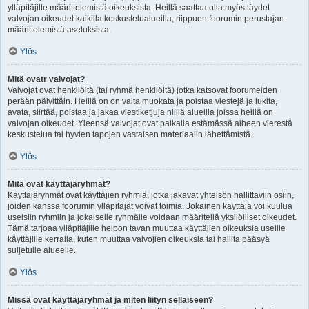
ylläpitäjille määrittelemistä oikeuksista. Heillä saattaa olla myös täydet
valvojan oikeudet kaikilla keskustelualueilla, riippuen foorumin perustajan
määrittelemistä asetuksista.
Ylös
Mitä ovatr valvojat?
Valvojat ovat henkilöitä (tai ryhmä henkilöitä) jotka katsovat foorumeiden
perään päivittäin. Heillä on on valta muokata ja poistaa viestejä ja lukita,
avata, siirtää, poistaa ja jakaa viestiketjuja niillä alueilla joissa heillä on
valvojan oikeudet. Yleensä valvojat ovat paikalla estämässä aiheen vierestä
keskustelua tai hyvien tapojen vastaisen materiaalin lähettämistä.
Ylös
Mitä ovat käyttäjäryhmät?
Käyttäjäryhmät ovat käyttäjien ryhmiä, jotka jakavat yhteisön hallittaviin osiin,
joiden kanssa foorumin ylläpitäjät voivat toimia. Jokainen käyttäjä voi kuulua
useisiin ryhmiin ja jokaiselle ryhmälle voidaan määritellä yksilölliset oikeudet.
Tämä tarjoaa ylläpitäjille helpon tavan muuttaa käyttäjien oikeuksia useille
käyttäjille kerralla, kuten muuttaa valvojien oikeuksia tai hallita pääsyä
suljetulle alueelle.
Ylös
Missä ovat käyttäjäryhmät ja miten liityn sellaiseen?