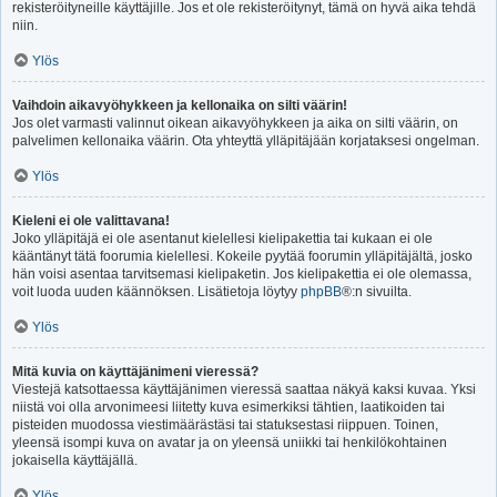
rekisteröityneille käyttäjille. Jos et ole rekisteröitynyt, tämä on hyvä aika tehdä
niin.
Ylös
Vaihdoin aikavyöhykkeen ja kellonaika on silti väärin!
Jos olet varmasti valinnut oikean aikavyöhykkeen ja aika on silti väärin, on
palvelimen kellonaika väärin. Ota yhteyttä ylläpitäjään korjataksesi ongelman.
Ylös
Kieleni ei ole valittavana!
Joko ylläpitäjä ei ole asentanut kielellesi kielipakettia tai kukaan ei ole
kääntänyt tätä foorumia kielellesi. Kokeile pyytää foorumin ylläpitäjältä, josko
hän voisi asentaa tarvitsemasi kielipaketin. Jos kielipakettia ei ole olemassa,
voit luoda uuden käännöksen. Lisätietoja löytyy
phpBB
®:n sivuilta.
Ylös
Mitä kuvia on käyttäjänimeni vieressä?
Viestejä katsottaessa käyttäjänimen vieressä saattaa näkyä kaksi kuvaa. Yksi
niistä voi olla arvonimeesi liitetty kuva esimerkiksi tähtien, laatikoiden tai
pisteiden muodossa viestimäärästäsi tai statuksestasi riippuen. Toinen,
yleensä isompi kuva on avatar ja on yleensä uniikki tai henkilökohtainen
jokaisella käyttäjällä.
Ylös