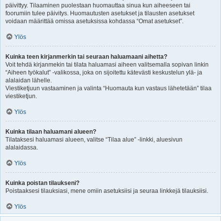
päivittyy. Tilaaminen puolestaan huomauttaa sinua kun aiheeseen tai
foorumiin tulee päivitys. Huomautusten asetukset ja tilausten asetukset
voidaan määrittää omissa asetuksissa kohdassa “Omat asetukset”.
Ylös
Kuinka teen kirjanmerkin tai seuraan haluamaani aihetta?
Voit tehdä kirjanmekin tai tilata haluamasi aiheen valitsemalla sopivan linkin
“Aiheen työkalut” -valikossa, joka on sijoitettu kätevästi keskustelun ylä- ja
alalaidan lähelle.
Viestiketjuun vastaaminen ja valinta “Huomauta kun vastaus lähetetään” tilaa
viestiketjun.
Ylös
Kuinka tilaan haluamani alueen?
Tilataksesi haluamasi alueen, valitse “Tilaa alue” -linkki, aluesivun
alalaidassa.
Ylös
Kuinka poistan tilaukseni?
Poistaaksesi tilauksiasi, mene omiin asetuksiisi ja seuraa linkkejä tilauksiisi.
Ylös