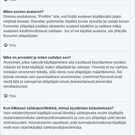
Miten asetan avataren?
Omissa asetuksissa, “Profiilin” alla, voit lisätä avataren käyttämällä jotain
neljästä tavasta: Gravatar, galleriasta, käyttää kuvaa muualta tai ladata kuvan.
Foorumin ylläpitäjä päättää otetaanko avataret käyttöön ja valitsee mitkä
avatarien käyttöönottotavat sallitaan. Jos et voi käyttää avataria, ota yhteyttä
foorumin ylläpitäjään.
Ylös
Mikä on arvonimi ja miten vaihdan sen?
Arvonimet, jotka näkyvät käyttäjänimesi alla osoittavat kirjoittamiesi viestien
määrän tai tietyt käyttäjät, kuten ylläpitäjät tai valvojat. Yleensä et voi vaihtaa
minkään arvonimen tekstiä, sillä nämä ovat ylläpitäjän määrittelemiä. Älä
kirjoita viestejä vain parantaaksesi arvonimeäsi. Useimmat foorumit eivät
siedä tätä ja valvojat tai ylläpitäjät voivat yksinkertaisesti pienentää
viestilaskuriasi.
Ylös
Kun klikkaan sähköpostilinkkiä, minua pyydetään kirjautumaan?
Vain rekisteröityneet käyttäjät voivat lähettää sähköpostia muille käyttäjille
sisäänrakennetulla sähköpostilomakkeella ja vain jos ylläpitäjä sallii tämän
ominaisuuden. Kirjautuminen vaaditaan, jotta tunnistautumattomat käyttäjät
eivät voisi väärinkäyttää sähköpostijärjestelmää.