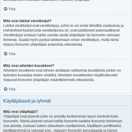
Ylös
Mitä ovat lukitut viestiketjut?
Lukitut viestiketjut ovat viestiketjuja, joihin ei voi enää lähettää vastauksia ja
mahdolliset kyselyt joita viestiketjussa oli, ovat päättyneet automaattisesti.
Viestiketjuja voidaan lukita useista syistä ylläpitäjän tai foorumin valvojan
toimesta. Saatat myös pystyä lukitsemaan oman viestiketjusi, mutta tämä
riippuu foorumin ylläpitäjän antamista oikeuksista.
Ylös
Mitä ovat aiheiden kuvakkeet?
Aiheiden kuvakkeet ovat aiheen aloittajan valitsemia kuvakkeita joiden on
tarkoitus kuvastaa niiden sisältöä. Aiheiden kuvakkeiden käyttöoikeudet
riippuvat foorumin ylläpitäjän määrittelemistä oikeuksista.
Ylös
Käyttäjätasot ja ryhmät
Mitä ovat ylläpitäjät?
Ylläpitäjät ovat jäseniä joille on annettu korkeimman tason kontrolli koko
foorumiin. Nämä jäsenet voivat hallita foorumin kaikkia foorumin toiminnan
osa-alueita, mukaan lukien oikeuksien asettaminen, käyttäjien porttikiellot,
käyttäjäryhmät ja valvojat yms., riippuen foorumin perustajasta ja hänen