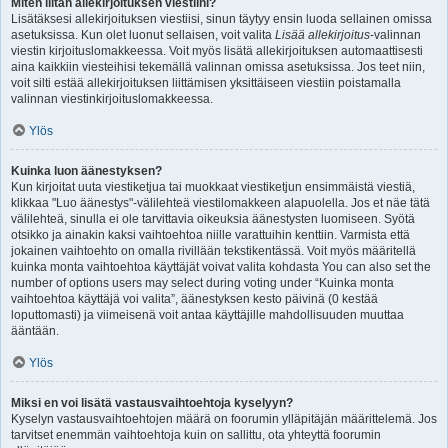
Miten liitän allekirjoituksen viestiini?
Lisätäksesi allekirjoituksen viestiisi, sinun täytyy ensin luoda sellainen omissa
asetuksissa. Kun olet luonut sellaisen, voit valita
Lisää allekirjoitus
-valinnan
viestin kirjoituslomakkeessa. Voit myös lisätä allekirjoituksen automaattisesti
aina kaikkiin viesteihisi tekemällä valinnan omissa asetuksissa. Jos teet niin,
voit silti estää allekirjoituksen liittämisen yksittäiseen viestiin poistamalla
valinnan viestinkirjoituslomakkeessa.
Ylös
Kuinka luon äänestyksen?
Kun kirjoitat uuta viestiketjua tai muokkaat viestiketjun ensimmäistä viestiä,
klikkaa "Luo äänestys"-välilehteä viestilomakkeen alapuolella. Jos et näe tätä
välilehteä, sinulla ei ole tarvittavia oikeuksia äänestysten luomiseen. Syötä
otsikko ja ainakin kaksi vaihtoehtoa niille varattuihin kenttiin. Varmista että
jokainen vaihtoehto on omalla rivillään tekstikentässä. Voit myös määritellä
kuinka monta vaihtoehtoa käyttäjät voivat valita kohdasta You can also set the
number of options users may select during voting under “Kuinka monta
vaihtoehtoa käyttäjä voi valita”, äänestyksen kesto päivinä (0 kestää
loputtomasti) ja viimeisenä voit antaa käyttäjille mahdollisuuden muuttaa
ääntään.
Ylös
Miksi en voi lisätä vastausvaihtoehtoja kyselyyn?
Kyselyn vastausvaihtoehtojen määrä on foorumin ylläpitäjän määrittelemä. Jos
tarvitset enemmän vaihtoehtoja kuin on sallittu, ota yhteyttä foorumin