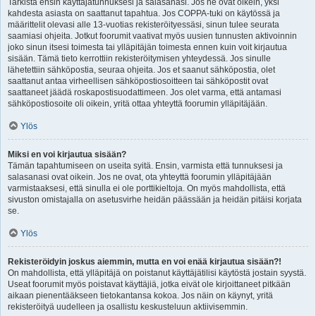
Tarkista ensin käyttäjätunnuksesi ja salasanasi. Jos ne ovat oikein, yksi
kahdesta asiasta on saattanut tapahtua. Jos COPPA-tuki on käytössä ja
määrittelit olevasi alle 13-vuotias rekisteröityessäsi, sinun tulee seurata
saamiasi ohjeita. Jotkut foorumit vaativat myös uusien tunnusten aktivoinnin
joko sinun itsesi toimesta tai ylläpitäjän toimesta ennen kuin voit kirjautua
sisään. Tämä tieto kerrottiin rekisteröitymisen yhteydessä. Jos sinulle
lähetettiin sähköpostia, seuraa ohjeita. Jos et saanut sähköpostia, olet
saattanut antaa virheellisen sähköpostiosoitteen tai sähköpostit ovat
saattaneet jäädä roskapostisuodattimeen. Jos olet varma, että antamasi
sähköpostiosoite oli oikein, yritä ottaa yhteyttä foorumin ylläpitäjään.
Ylös
Miksi en voi kirjautua sisään?
Tämän tapahtumiseen on useita syitä. Ensin, varmista että tunnuksesi ja
salasanasi ovat oikein. Jos ne ovat, ota yhteyttä foorumin ylläpitäjään
varmistaaksesi, että sinulla ei ole porttikieltoja. On myös mahdollista, että
sivuston omistajalla on asetusvirhe heidän päässään ja heidän pitäisi korjata
se.
Ylös
Rekisteröidyin joskus aiemmin, mutta en voi enää kirjautua sisään?!
On mahdollista, että ylläpitäjä on poistanut käyttäjätilisi käytöstä jostain syystä.
Useat foorumit myös poistavat käyttäjiä, jotka eivät ole kirjoittaneet pitkään
aikaan pienentääkseen tietokantansa kokoa. Jos näin on käynyt, yritä
rekisteröityä uudelleen ja osallistu keskusteluun aktiivisemmin.