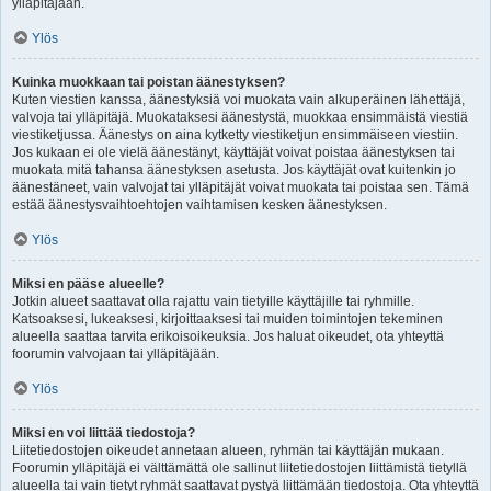
ylläpitäjään.
Ylös
Kuinka muokkaan tai poistan äänestyksen?
Kuten viestien kanssa, äänestyksiä voi muokata vain alkuperäinen lähettäjä,
valvoja tai ylläpitäjä. Muokataksesi äänestystä, muokkaa ensimmäistä viestiä
viestiketjussa. Äänestys on aina kytketty viestiketjun ensimmäiseen viestiin.
Jos kukaan ei ole vielä äänestänyt, käyttäjät voivat poistaa äänestyksen tai
muokata mitä tahansa äänestyksen asetusta. Jos käyttäjät ovat kuitenkin jo
äänestäneet, vain valvojat tai ylläpitäjät voivat muokata tai poistaa sen. Tämä
estää äänestysvaihtoehtojen vaihtamisen kesken äänestyksen.
Ylös
Miksi en pääse alueelle?
Jotkin alueet saattavat olla rajattu vain tietyille käyttäjille tai ryhmille.
Katsoaksesi, lukeaksesi, kirjoittaaksesi tai muiden toimintojen tekeminen
alueella saattaa tarvita erikoisoikeuksia. Jos haluat oikeudet, ota yhteyttä
foorumin valvojaan tai ylläpitäjään.
Ylös
Miksi en voi liittää tiedostoja?
Liitetiedostojen oikeudet annetaan alueen, ryhmän tai käyttäjän mukaan.
Foorumin ylläpitäjä ei välttämättä ole sallinut liitetiedostojen liittämistä tietyllä
alueella tai vain tietyt ryhmät saattavat pystyä liittämään tiedostoja. Ota yhteyttä