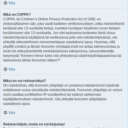
Ylös
Mikä on COPPA?
COPPA, tai Children’s Online Privacy Protection Act of 1998, on
yhdysvaltalainen laki, joka vaatii kaikkien verkkosivustojen, jotka mahdollisesti
keräävät alle 13-vuotiailta tietoja, hankkia huoltajan kirjallisen luvan tietojen
keräämiseen alle 13-vuotiaalta. Jos olet epävarma koskeeko tämä sinua
rekisteröityvänä käyttäjänä tai verkkosivua jolle olet rekisteröitymässä, ota
yhteyttä oikeudelliseen neuvonantajaan saadaksesi apua. Huomaa, että
phpBB Limited ja tämän foorumin omistajat eivät voi antaa lakineuvontaa ja
eivät ole yhteyshenkilöitä minkäänlaisissa lakiasioissa, lukuunottamatta
kysymystä “Keneen minun tulee olla yhteydessä väärinkäytöstapauksissa tai
lakiasioissa tähän foorumiin liittyen?”.
Ylös
Miksi en voi rekisteröityä?
On mahdollista, että foorumin ylläpitäjä on poistanut rekisteröinnin käytöstä
estääkseen uusia vierailijoita rekisteröitymästä. Foorumin ylläpitäjä on voinut
myös asettaa porttikiellon IP-osoitteellesi tai estänyt valitsemasi
käyttäjätunnuksen rekisteröinnin. Ota yhteyttä foorumin ylläpitäjään
saadaksesi apua.
Ylös
Rekisteröidyin, mutta en voi kirjautua!