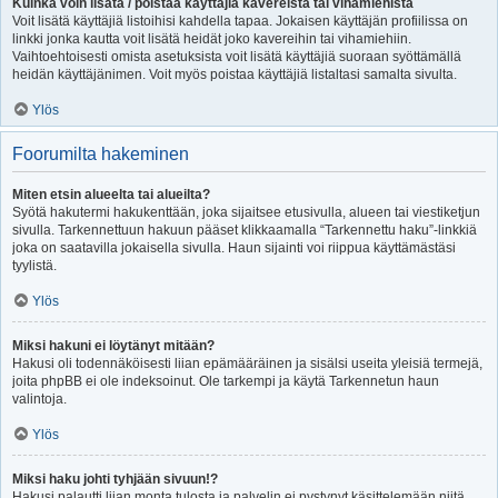
Kuinka voin lisätä / poistaa käyttäjiä kavereista tai vihamiehistä
Voit lisätä käyttäjiä listoihisi kahdella tapaa. Jokaisen käyttäjän profiilissa on
linkki jonka kautta voit lisätä heidät joko kavereihin tai vihamiehiin.
Vaihtoehtoisesti omista asetuksista voit lisätä käyttäjiä suoraan syöttämällä
heidän käyttäjänimen. Voit myös poistaa käyttäjiä listaltasi samalta sivulta.
Ylös
Foorumilta hakeminen
Miten etsin alueelta tai alueilta?
Syötä hakutermi hakukenttään, joka sijaitsee etusivulla, alueen tai viestiketjun
sivulla. Tarkennettuun hakuun pääset klikkaamalla “Tarkennettu haku”-linkkiä
joka on saatavilla jokaisella sivulla. Haun sijainti voi riippua käyttämästäsi
tyylistä.
Ylös
Miksi hakuni ei löytänyt mitään?
Hakusi oli todennäköisesti liian epämääräinen ja sisälsi useita yleisiä termejä,
joita phpBB ei ole indeksoinut. Ole tarkempi ja käytä Tarkennetun haun
valintoja.
Ylös
Miksi haku johti tyhjään sivuun!?
Hakusi palautti liian monta tulosta ja palvelin ei pystynyt käsittelemään niitä.