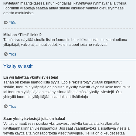
käytetään määriteltäessä sinun kohdallasi käytettävää ryhmäväriä ja titteliä.
Foorumin ylläpitäjä saattaa antaa sinulle oikeudet vaihtaa oletusryhmääsi
omista asetuksista.
Ylös
Mikä on “Tiimi” linkki?
Tämä sivu näyttää sinulle listan foorumin henkilökunnasta, mukaanluettuna
ylläpitäjät, valvojat ja muut tiedot, kuten alueet joita he valvovat.
Ylös
Yksityisviestit
En voi lähettää yksityisviestejä!
Tähän on kolme mahdollista syytä. Et ole rekisteröitynyt ja/tai kirjautunut
sisään, foorumin ylläpitäjä on poistanut yksityisviestit käytöstä koko foorumilta
tai foorumin ylläpitäjä on estänyt sinua lähettämästä yksityisviestejä. Ota
yhteyttä foorumin ylläpitäjään saadaksesi lisätietoja.
Ylös
Saan yksityisviestejä joita en halua!
Voit automaattisesti poistaa yksityisviestit tietyltä käyttäjältä käyttämällä
käyttäjänhallinnan viestisääntöjä. Jos saat väärinkäytöksiä sisältäviä viestejä
tietyltä käyttäjältä, voit raportoida viestit valvojille. Heillä on oikeudet estää