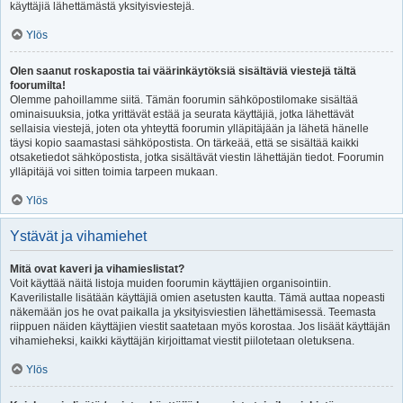
käyttäjiä lähettämästä yksityisviestejä.
Ylös
Olen saanut roskapostia tai väärinkäytöksiä sisältäviä viestejä tältä
foorumilta!
Olemme pahoillamme siitä. Tämän foorumin sähköpostilomake sisältää
ominaisuuksia, jotka yrittävät estää ja seurata käyttäjiä, jotka lähettävät
sellaisia viestejä, joten ota yhteyttä foorumin ylläpitäjään ja lähetä hänelle
täysi kopio saamastasi sähköpostista. On tärkeää, että se sisältää kaikki
otsaketiedot sähköpostista, jotka sisältävät viestin lähettäjän tiedot. Foorumin
ylläpitäjä voi sitten toimia tarpeen mukaan.
Ylös
Ystävät ja vihamiehet
Mitä ovat kaveri ja vihamieslistat?
Voit käyttää näitä listoja muiden foorumin käyttäjien organisointiin.
Kaverilistalle lisätään käyttäjiä omien asetusten kautta. Tämä auttaa nopeasti
näkemään jos he ovat paikalla ja yksityisviestien lähettämisessä. Teemasta
riippuen näiden käyttäjien viestit saatetaan myös korostaa. Jos lisäät käyttäjän
vihamieheksi, kaikki käyttäjän kirjoittamat viestit piilotetaan oletuksena.
Ylös