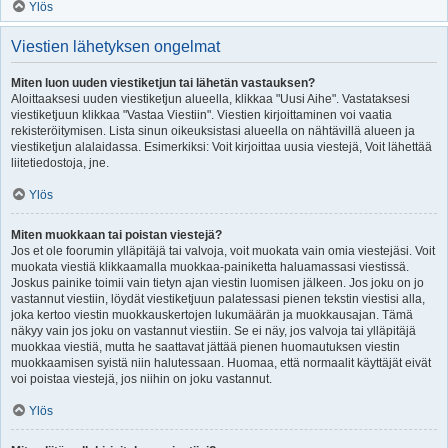
Ylös
Viestien lähetyksen ongelmat
Miten luon uuden viestiketjun tai lähetän vastauksen?
Aloittaaksesi uuden viestiketjun alueella, klikkaa "Uusi Aihe". Vastataksesi
viestiketjuun klikkaa "Vastaa Viestiin". Viestien kirjoittaminen voi vaatia
rekisteröitymisen. Lista sinun oikeuksistasi alueella on nähtävillä alueen ja
viestiketjun alalaidassa. Esimerkiksi: Voit kirjoittaa uusia viestejä, Voit lähettää
liitetiedostoja, jne.
Ylös
Miten muokkaan tai poistan viestejä?
Jos et ole foorumin ylläpitäjä tai valvoja, voit muokata vain omia viestejäsi. Voit
muokata viestiä klikkaamalla muokkaa-painiketta haluamassasi viestissä.
Joskus painike toimii vain tietyn ajan viestin luomisen jälkeen. Jos joku on jo
vastannut viestiin, löydät viestiketjuun palatessasi pienen tekstin viestisi alla,
joka kertoo viestin muokkauskertojen lukumäärän ja muokkausajan. Tämä
näkyy vain jos joku on vastannut viestiin. Se ei näy, jos valvoja tai ylläpitäjä
muokkaa viestiä, mutta he saattavat jättää pienen huomautuksen viestin
muokkaamisen syistä niin halutessaan. Huomaa, että normaalit käyttäjät eivät
voi poistaa viestejä, jos niihin on joku vastannut.
Ylös