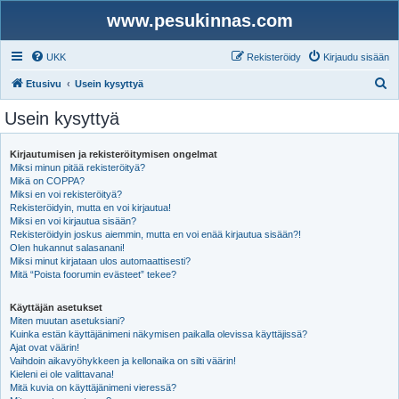
www.pesukinnas.com
UKK
Rekisteröidy
Kirjaudu sisään
E
Etusivu
Usein kysyttyä
t
Usein kysyttyä
s
i
Kirjautumisen ja rekisteröitymisen ongelmat
Miksi minun pitää rekisteröityä?
Mikä on COPPA?
Miksi en voi rekisteröityä?
Rekisteröidyin, mutta en voi kirjautua!
Miksi en voi kirjautua sisään?
Rekisteröidyin joskus aiemmin, mutta en voi enää kirjautua sisään?!
Olen hukannut salasanani!
Miksi minut kirjataan ulos automaattisesti?
Mitä “Poista foorumin evästeet” tekee?
Käyttäjän asetukset
Miten muutan asetuksiani?
Kuinka estän käyttäjänimeni näkymisen paikalla olevissa käyttäjissä?
Ajat ovat väärin!
Vaihdoin aikavyöhykkeen ja kellonaika on silti väärin!
Kieleni ei ole valittavana!
Mitä kuvia on käyttäjänimeni vieressä?