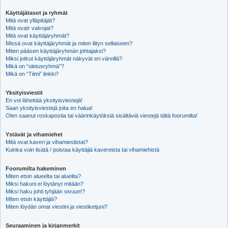
Käyttäjätasot ja ryhmät
Mitä ovat ylläpitäjät?
Mitä ovatr valvojat?
Mitä ovat käyttäjäryhmät?
Missä ovat käyttäjäryhmät ja miten liityn sellaiseen?
Miten pääsen käyttäjäryhmän johtajaksi?
Miksi jotkut käyttäjäryhmät näkyvät eri väreillä?
Mikä on “oletusryhmä”?
Mikä on “Tiimi” linkki?
Yksityisviestit
En voi lähettää yksityisviestejä!
Saan yksityisviestejä joita en halua!
Olen saanut roskapostia tai väärinkäytöksiä sisältäviä viestejä tältä foorumilta!
Ystävät ja vihamiehet
Mitä ovat kaveri ja vihamieslistat?
Kuinka voin lisätä / poistaa käyttäjiä kavereista tai vihamiehistä
Foorumilta hakeminen
Miten etsin alueelta tai alueilta?
Miksi hakuni ei löytänyt mitään?
Miksi haku johti tyhjään sivuun!?
Miten etsin käyttäjiä?
Miten löydän omat viestini ja viestiketjuni?
Seuraaminen ja kirjanmerkit