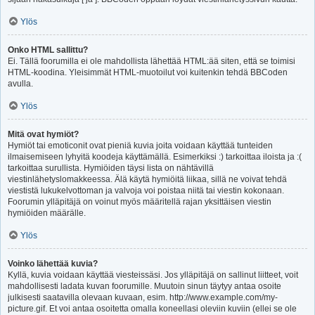
Ylös
Onko HTML sallittu?
Ei. Tällä foorumilla ei ole mahdollista lähettää HTML:ää siten, että se toimisi
HTML-koodina. Yleisimmät HTML-muotoilut voi kuitenkin tehdä BBCoden
avulla.
Ylös
Mitä ovat hymiöt?
Hymiöt tai emoticonit ovat pieniä kuvia joita voidaan käyttää tunteiden
ilmaisemiseen lyhyitä koodeja käyttämällä. Esimerkiksi :) tarkoittaa iloista ja :(
tarkoittaa surullista. Hymiöiden täysi lista on nähtävillä
viestinlähetyslomakkeessa. Älä käytä hymiöitä liikaa, sillä ne voivat tehdä
viestistä lukukelvottoman ja valvoja voi poistaa niitä tai viestin kokonaan.
Foorumin ylläpitäjä on voinut myös määritellä rajan yksittäisen viestin
hymiöiden määrälle.
Ylös
Voinko lähettää kuvia?
Kyllä, kuvia voidaan käyttää viesteissäsi. Jos ylläpitäjä on sallinut liitteet, voit
mahdollisesti ladata kuvan foorumille. Muutoin sinun täytyy antaa osoite
julkisesti saatavilla olevaan kuvaan, esim. http://www.example.com/my-
picture.gif. Et voi antaa osoitetta omalla koneellasi oleviin kuviin (ellei se ole