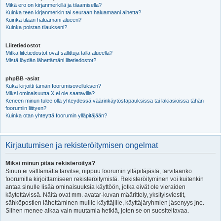
Mikä ero on kirjanmerkillä ja tilaamisella?
Kuinka teen kirjanmerkin tai seuraan haluamaani aihetta?
Kuinka tilaan haluamani alueen?
Kuinka poistan tilaukseni?
Liitetiedostot
Mitkä liitetiedostot ovat sallittuja tällä alueella?
Mistä löydän lähettämäni liitetiedostot?
phpBB -asiat
Kuka kirjoitti tämän foorumisovelluksen?
Miksi ominaisuutta X ei ole saatavilla?
Keneen minun tulee olla yhteydessä väärinkäytöstapauksissa tai lakiasioissa tähän
foorumiin liittyen?
Kuinka otan yhteyttä foorumin ylläpitäjään?
Kirjautumisen ja rekisteröitymisen ongelmat
Miksi minun pitää rekisteröityä?
Sinun ei välttämättä tarvitse, riippuu foorumin ylläpitäjästä, tarvitaanko
foorumilla kirjoittamiseen rekisteröitymistä. Rekisteröityminen voi kuitenkin
antaa sinulle lisää ominaisuuksia käyttöön, jotka eivät ole vieraiden
käytettävissä. Näitä ovat mm. avatar-kuvan määrittely, yksityisviestit,
sähköpostien lähettäminen muille käyttäjille, käyttäjäryhmien jäsenyys jne.
Siihen menee aikaa vain muutamia hetkiä, joten se on suositeltavaa.