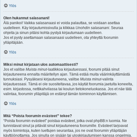
Ylös
Olen hukannut salasanani!
Älä panikoi! Vaikka salasanaasi ei voida palauttaa, se voidaan asettaa
uudelleen. Käy kirjautumissivulla ja klikkaa
Unohdin salasanani
. Seuraa
ohjeita ja sinun pitäisi kohta pystyä kirjautumaan uudelleen.
Jos et pysty asettamaan salasanaasi uudelleen, ota yhteyttä foorumin
ylläpitäjään.
Ylös
Miksi minut kirjataan ulos automaattisesti?
Jos et valitse
Muista minut
-laatikkoa kirjautuessasi, foorumi pitää sinut
kirjautuneena ennalta määritellyn ajan. Tämä estää muita väärinkäyttämästä
tunnuksiasi. Pysyäksesi kirjautuneena, valitse
Muista minut
-valinta
kirjautuessasi. Tämä ei ole suositeltavaa, jos käytät foorumia jaetulta koneelta,
esim. kirjastossa, nettikahvilassa tai koulun tietokoneluokassa. Jos et näe tätä
valintaa, foorumin ylläpitäjä on estänyt tämän toiminnon käyttämisen.
Ylös
Mitä “Poista foorumin evästeet” tekee?
“Poista foorumin evästeet” poistaa evästeet, jotka ovat phpBB:n luomia. Ne
tunnistavat sinut ja pitävät sinut kirjautuneena foorumille. Evästeet tarjoavat
myös toimintoja, kuten luettujen seurantaa, jos ne ovat foorumin ylläpitäjän
käyttöönottamia. Jos sinulla on sisään tai uloskirjautumisen kanssa ongelmia,