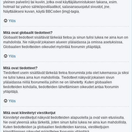
yleinen palvelin) tai kuviin, jotka ovat käyttäjätunnistuksen takana, esim.
hotmail tai yahoo sähköpostilaatikot, salasanasuojatut sivustot, jne.
Näyttääksesi kuvan, käytä BBCoden [img]-tagia.
Ylös
Mitä ovat globaalit tiedotteet?
Globaalit tiedotteet sisältävät tärkeää tietoa ja sinun tulisi lukea ne aina kun on
mahdolista. Ne näkyvät jokaisen alueen ylälaidassa ja omissa asetuksissa.
Globaalien tiedotteiden oikeudet myöntää foorumin ylläpitäjä.
Ylös
Mitä ovat tiedotteet?
Tiedotteet usein sisältävät tärkeää tietoa foorumista jota olet lukemassa ja siksi
ne tulisi lukea aina kun mahdollista. Tiedotteet näkyvät jokaisen sivun
ylälaidassa niillä foorumeilla joihin ne on lähetetty. Kuten globaalien
tiedotteiden kohdalla, tiedotteiden lähettämisen oikeudet antaa foorumin
ylläpitäjä.
Ylös
Mitä ovat kiinnitetyt viestiketjut
Kiinnitetyt viestiketjut näkyvät tiedotteiden alapuolella ja ovat vain etusivulla.
Ne ovat yleensä aika tärkeitä, joten sinun tulisi lukea ne aina kun mahdollista.
Kuten tiedotteiden ja globaalien tiedotteiden kanssa, viestiketjujen
kiinnittämisen oikeudet määrittelee foorumin ylläpitäjä.