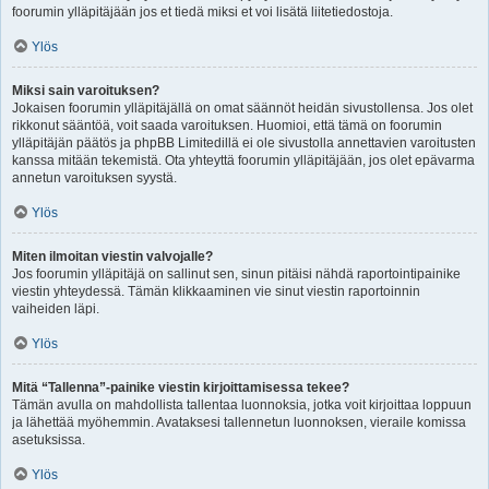
foorumin ylläpitäjään jos et tiedä miksi et voi lisätä liitetiedostoja.
Ylös
Miksi sain varoituksen?
Jokaisen foorumin ylläpitäjällä on omat säännöt heidän sivustollensa. Jos olet
rikkonut sääntöä, voit saada varoituksen. Huomioi, että tämä on foorumin
ylläpitäjän päätös ja phpBB Limitedillä ei ole sivustolla annettavien varoitusten
kanssa mitään tekemistä. Ota yhteyttä foorumin ylläpitäjään, jos olet epävarma
annetun varoituksen syystä.
Ylös
Miten ilmoitan viestin valvojalle?
Jos foorumin ylläpitäjä on sallinut sen, sinun pitäisi nähdä raportointipainike
viestin yhteydessä. Tämän klikkaaminen vie sinut viestin raportoinnin
vaiheiden läpi.
Ylös
Mitä “Tallenna”-painike viestin kirjoittamisessa tekee?
Tämän avulla on mahdollista tallentaa luonnoksia, jotka voit kirjoittaa loppuun
ja lähettää myöhemmin. Avataksesi tallennetun luonnoksen, vieraile komissa
asetuksissa.
Ylös