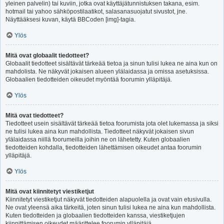
yleinen palvelin) tai kuviin, jotka ovat käyttäjätunnistuksen takana, esim.
hotmail tai yahoo sähköpostilaatikot, salasanasuojatut sivustot, jne.
Näyttääksesi kuvan, käytä BBCoden [img]-tagia.
Ylös
Mitä ovat globaalit tiedotteet?
Globaalit tiedotteet sisältävät tärkeää tietoa ja sinun tulisi lukea ne aina kun on
mahdolista. Ne näkyvät jokaisen alueen ylälaidassa ja omissa asetuksissa.
Globaalien tiedotteiden oikeudet myöntää foorumin ylläpitäjä.
Ylös
Mitä ovat tiedotteet?
Tiedotteet usein sisältävät tärkeää tietoa foorumista jota olet lukemassa ja siksi
ne tulisi lukea aina kun mahdollista. Tiedotteet näkyvät jokaisen sivun
ylälaidassa niillä foorumeilla joihin ne on lähetetty. Kuten globaalien
tiedotteiden kohdalla, tiedotteiden lähettämisen oikeudet antaa foorumin
ylläpitäjä.
Ylös
Mitä ovat kiinnitetyt viestiketjut
Kiinnitetyt viestiketjut näkyvät tiedotteiden alapuolella ja ovat vain etusivulla.
Ne ovat yleensä aika tärkeitä, joten sinun tulisi lukea ne aina kun mahdollista.
Kuten tiedotteiden ja globaalien tiedotteiden kanssa, viestiketjujen
kiinnittämisen oikeudet määrittelee foorumin ylläpitäjä.