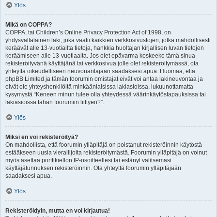
Ylös
Mikä on COPPA?
COPPA, tai Children’s Online Privacy Protection Act of 1998, on
yhdysvaltalainen laki, joka vaatii kaikkien verkkosivustojen, jotka mahdollisesti
keräävät alle 13-vuotiailta tietoja, hankkia huoltajan kirjallisen luvan tietojen
keräämiseen alle 13-vuotiaalta. Jos olet epävarma koskeeko tämä sinua
rekisteröityvänä käyttäjänä tai verkkosivua jolle olet rekisteröitymässä, ota
yhteyttä oikeudelliseen neuvonantajaan saadaksesi apua. Huomaa, että
phpBB Limited ja tämän foorumin omistajat eivät voi antaa lakineuvontaa ja
eivät ole yhteyshenkilöitä minkäänlaisissa lakiasioissa, lukuunottamatta
kysymystä “Keneen minun tulee olla yhteydessä väärinkäytöstapauksissa tai
lakiasioissa tähän foorumiin liittyen?”.
Ylös
Miksi en voi rekisteröityä?
On mahdollista, että foorumin ylläpitäjä on poistanut rekisteröinnin käytöstä
estääkseen uusia vierailijoita rekisteröitymästä. Foorumin ylläpitäjä on voinut
myös asettaa porttikiellon IP-osoitteellesi tai estänyt valitsemasi
käyttäjätunnuksen rekisteröinnin. Ota yhteyttä foorumin ylläpitäjään
saadaksesi apua.
Ylös
Rekisteröidyin, mutta en voi kirjautua!