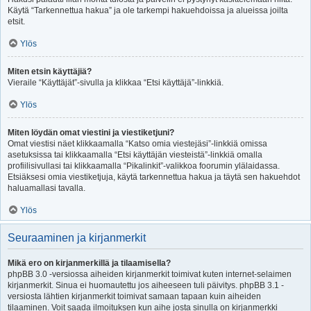
Käytä “Tarkennettua hakua” ja ole tarkempi hakuehdoissa ja alueissa joilta
etsit.
Ylös
Miten etsin käyttäjiä?
Vieraile “Käyttäjät”-sivulla ja klikkaa “Etsi käyttäjä”-linkkiä.
Ylös
Miten löydän omat viestini ja viestiketjuni?
Omat viestisi näet klikkaamalla “Katso omia viestejäsi”-linkkiä omissa
asetuksissa tai klikkaamalla “Etsi käyttäjän viesteistä”-linkkiä omalla
profiilisivullasi tai klikkaamalla “Pikalinkit”-valikkoa foorumin ylälaidassa.
Etsiäksesi omia viestiketjuja, käytä tarkennettua hakua ja täytä sen hakuehdot
haluamallasi tavalla.
Ylös
Seuraaminen ja kirjanmerkit
Mikä ero on kirjanmerkillä ja tilaamisella?
phpBB 3.0 -versiossa aiheiden kirjanmerkit toimivat kuten internet-selaimen
kirjanmerkit. Sinua ei huomautettu jos aiheeseen tuli päivitys. phpBB 3.1 -
versiosta lähtien kirjanmerkit toimivat samaan tapaan kuin aiheiden
tilaaminen. Voit saada ilmoituksen kun aihe josta sinulla on kirjanmerkki