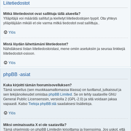
Liitetiedostot
Mitkä liitetiedostot ovat sallittuja tällä alueella?
Ylläpitäjä voi määrätä sallitut ja kielletyt liitetiedostojen tyypit. Ota yhteys
ylläpitäjään mikäli et ole varma mitkä tiedostot ovat sallittuja..
Ylös
Mistä löydän lähettämäni liitetiedostot?
Nähdäksesi listan liitetiedostoistasi, mene omiin asetuksiin ja seuraa linkkejä
liitetiedostot-osioon.
Ylös
phpBB -asiat
Kuka kirjoitti tämän foorumisovelluksen?
Tämä sovellus (sen muokkaamattomassa tilassa) on tuottanut, julkaissut ja
sen tekijänoikeudet omistaa
phpBB Limited
. Se on tehty saataville GNU
General Public Licensenssin, versiolla 2 (GPL-2.0) ja sitä voidaan jakaa
vapaasti. Katso
Tietoja phpBB:stä
saadaksesi lisätietoja.
Ylös
Miksi ominaisuutta X ei ole saatavilla?
Tämä ohjelmisto on phpBB Limitedin kirjoittama ja lisensoima. Jos uskot, että