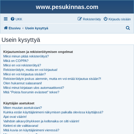
www.pesukinnas.com
UKK
Rekisteröidy
Kirjaudu sisään
E
Etusivu
Usein kysyttyä
t
Usein kysyttyä
s
i
Kirjautumisen ja rekisteröitymisen ongelmat
Miksi minun pitää rekisteröityä?
Mikä on COPPA?
Miksi en voi rekisteröityä?
Rekisteröidyin, mutta en voi kirjautua!
Miksi en voi kirjautua sisään?
Rekisteröidyin joskus aiemmin, mutta en voi enää kirjautua sisään?!
Olen hukannut salasanani!
Miksi minut kirjataan ulos automaattisesti?
Mitä “Poista foorumin evästeet” tekee?
Käyttäjän asetukset
Miten muutan asetuksiani?
Kuinka estän käyttäjänimeni näkymisen paikalla olevissa käyttäjissä?
Ajat ovat väärin!
Vaihdoin aikavyöhykkeen ja kellonaika on silti väärin!
Kieleni ei ole valittavana!
Mitä kuvia on käyttäjänimeni vieressä?