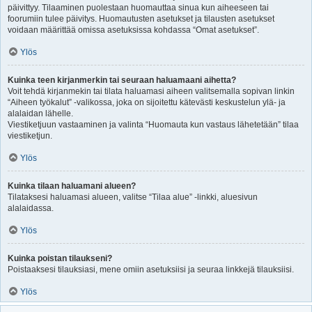
päivittyy. Tilaaminen puolestaan huomauttaa sinua kun aiheeseen tai
foorumiin tulee päivitys. Huomautusten asetukset ja tilausten asetukset
voidaan määrittää omissa asetuksissa kohdassa “Omat asetukset”.
Ylös
Kuinka teen kirjanmerkin tai seuraan haluamaani aihetta?
Voit tehdä kirjanmekin tai tilata haluamasi aiheen valitsemalla sopivan linkin
“Aiheen työkalut” -valikossa, joka on sijoitettu kätevästi keskustelun ylä- ja
alalaidan lähelle.
Viestiketjuun vastaaminen ja valinta “Huomauta kun vastaus lähetetään” tilaa
viestiketjun.
Ylös
Kuinka tilaan haluamani alueen?
Tilataksesi haluamasi alueen, valitse “Tilaa alue” -linkki, aluesivun
alalaidassa.
Ylös
Kuinka poistan tilaukseni?
Poistaaksesi tilauksiasi, mene omiin asetuksiisi ja seuraa linkkejä tilauksiisi.
Ylös