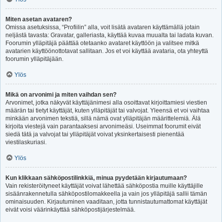
Miten asetan avataren?
Omissa asetuksissa, “Profiilin” alla, voit lisätä avataren käyttämällä jotain
neljästä tavasta: Gravatar, galleriasta, käyttää kuvaa muualta tai ladata kuvan.
Foorumin ylläpitäjä päättää otetaanko avataret käyttöön ja valitsee mitkä
avatarien käyttöönottotavat sallitaan. Jos et voi käyttää avataria, ota yhteyttä
foorumin ylläpitäjään.
Ylös
Mikä on arvonimi ja miten vaihdan sen?
Arvonimet, jotka näkyvät käyttäjänimesi alla osoittavat kirjoittamiesi viestien
määrän tai tietyt käyttäjät, kuten ylläpitäjät tai valvojat. Yleensä et voi vaihtaa
minkään arvonimen tekstiä, sillä nämä ovat ylläpitäjän määrittelemiä. Älä
kirjoita viestejä vain parantaaksesi arvonimeäsi. Useimmat foorumit eivät
siedä tätä ja valvojat tai ylläpitäjät voivat yksinkertaisesti pienentää
viestilaskuriasi.
Ylös
Kun klikkaan sähköpostilinkkiä, minua pyydetään kirjautumaan?
Vain rekisteröityneet käyttäjät voivat lähettää sähköpostia muille käyttäjille
sisäänrakennetulla sähköpostilomakkeella ja vain jos ylläpitäjä sallii tämän
ominaisuuden. Kirjautuminen vaaditaan, jotta tunnistautumattomat käyttäjät
eivät voisi väärinkäyttää sähköpostijärjestelmää.