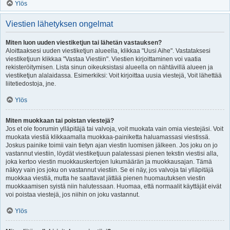
Ylös
Viestien lähetyksen ongelmat
Miten luon uuden viestiketjun tai lähetän vastauksen?
Aloittaaksesi uuden viestiketjun alueella, klikkaa "Uusi Aihe". Vastataksesi
viestiketjuun klikkaa "Vastaa Viestiin". Viestien kirjoittaminen voi vaatia
rekisteröitymisen. Lista sinun oikeuksistasi alueella on nähtävillä alueen ja
viestiketjun alalaidassa. Esimerkiksi: Voit kirjoittaa uusia viestejä, Voit lähettää
liitetiedostoja, jne.
Ylös
Miten muokkaan tai poistan viestejä?
Jos et ole foorumin ylläpitäjä tai valvoja, voit muokata vain omia viestejäsi. Voit
muokata viestiä klikkaamalla muokkaa-painiketta haluamassasi viestissä.
Joskus painike toimii vain tietyn ajan viestin luomisen jälkeen. Jos joku on jo
vastannut viestiin, löydät viestiketjuun palatessasi pienen tekstin viestisi alla,
joka kertoo viestin muokkauskertojen lukumäärän ja muokkausajan. Tämä
näkyy vain jos joku on vastannut viestiin. Se ei näy, jos valvoja tai ylläpitäjä
muokkaa viestiä, mutta he saattavat jättää pienen huomautuksen viestin
muokkaamisen syistä niin halutessaan. Huomaa, että normaalit käyttäjät eivät
voi poistaa viestejä, jos niihin on joku vastannut.
Ylös