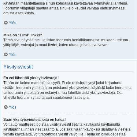
käytetään määriteltäessä sinun kohdallasi käytettävää ryhmäväriä ja titteliä.
Foorumin ylläpitäjä saattaa antaa sinulle oikeudet vaihtaa oletusryhmääsi
omista asetuksista.
Ylös
Mikä on “Tiimi” linkki?
Tämä sivu näyttää sinulle listan foorumin henkilökunnasta, mukaanluettuna
ylläpitäjät, valvojat ja muut tiedot, kuten alueet joita he valvovat.
Ylös
Yksityisviestit
En voi lähettää yksityisviestejä!
Tähän on kolme mahdollista syytä. Et ole rekisteröitynyt ja/tai kirjautunut
sisään, foorumin ylläpitäjä on poistanut yksityisviestit käytöstä koko foorumilta
tai foorumin ylläpitäjä on estänyt sinua lähettämästä yksityisviestejä. Ota
yhteyttä foorumin ylläpitäjään saadaksesi lisätietoja.
Ylös
Saan yksityisviestejä joita en halua!
Voit automaattisesti poistaa yksityisviestit tietyltä käyttäjältä käyttämällä
käyttäjänhallinnan viestisääntöjä. Jos saat väärinkäytöksiä sisältäviä viestejä
tietyltä käyttäjältä, voit raportoida viestit valvojille. Heillä on oikeudet estää