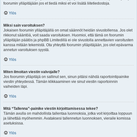
foorumin ylläpitäjään jos et tiedä miksi et voi lisätä liitetiedostoja.
Ylös
Miksi sain varoituksen?
Jokaisen foorumin ylläpitäjällä on omat säännöt heidän sivustollensa. Jos olet
rikkonut sääntöä, voit saada varoituksen. Huomioi, että tämä on foorumin
ylläpitäjän päätös ja phpBB Limitedillä ei ole sivustolla annettavien varoitusten
kanssa mitään tekemistä. Ota yhteyttä foorumin ylläpitäjään, jos olet epävarma
annetun varoituksen syystä.
Ylös
Miten ilmoitan viestin valvojalle?
Jos foorumin ylläpitäjä on sallinut sen, sinun pitäisi nähdä raportointipainike
viestin yhteydessä. Tämän klikkaaminen vie sinut viestin raportoinnin
vaiheiden läpi.
Ylös
Mitä “Tallenna”-painike viestin kirjoittamisessa tekee?
Tämän avulla on mahdollista tallentaa luonnoksia, jotka voit kirjoittaa loppuun
ja lähettää myöhemmin. Avataksesi tallennetun luonnoksen, vieraile komissa
asetuksissa.
Ylös