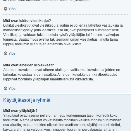
Ylös
Mitä ovat lukitut viestiketjut?
Lukitut viestiketjut ovat viestiketjuja, joihin ei voi enää lähettää vastauksia ja
mahdolliset kyselyt joita viestiketjussa oli, ovat päättyneet automaattisesti.
Viestiketjuja voidaan lukita useista syistä ylläpitäjän tai foorumin valvojan
toimesta. Saatat myös pystyä lukitsemaan oman viestiketjusi, mutta tämä
riippuu foorumin ylläpitäjän antamista oikeuksista.
Ylös
Mitä ovat aiheiden kuvakkeet?
Aiheiden kuvakkeet ovat aiheen aloittajan valitsemia kuvakkeita joiden on
tarkoitus kuvastaa niiden sisältöä. Aiheiden kuvakkeiden käyttöoikeudet
riippuvat foorumin ylläpitäjän määrittelemistä oikeuksista.
Ylös
Käyttäjätasot ja ryhmät
Mitä ovat ylläpitäjät?
Ylläpitäjät ovat jäseniä joille on annettu korkeimman tason kontrolli koko
foorumiin. Nämä jäsenet voivat hallita foorumin kaikkia foorumin toiminnan
osa-alueita, mukaan lukien oikeuksien asettaminen, käyttäjien porttikiellot,
käyttäjäryhmät ja valvojat yms., riippuen foorumin perustajasta ja hänen