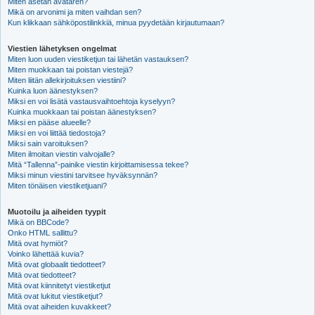
Miten asetan avataren?
Mikä on arvonimi ja miten vaihdan sen?
Kun klikkaan sähköpostilinkkiä, minua pyydetään kirjautumaan?
Viestien lähetyksen ongelmat
Miten luon uuden viestiketjun tai lähetän vastauksen?
Miten muokkaan tai poistan viestejä?
Miten liitän allekirjoituksen viestiini?
Kuinka luon äänestyksen?
Miksi en voi lisätä vastausvaihtoehtoja kyselyyn?
Kuinka muokkaan tai poistan äänestyksen?
Miksi en pääse alueelle?
Miksi en voi liittää tiedostoja?
Miksi sain varoituksen?
Miten ilmoitan viestin valvojalle?
Mitä “Tallenna”-painike viestin kirjoittamisessa tekee?
Miksi minun viestini tarvitsee hyväksynnän?
Miten tönäisen viestiketjuani?
Muotoilu ja aiheiden tyypit
Mikä on BBCode?
Onko HTML sallittu?
Mitä ovat hymiöt?
Voinko lähettää kuvia?
Mitä ovat globaalit tiedotteet?
Mitä ovat tiedotteet?
Mitä ovat kiinnitetyt viestiketjut
Mitä ovat lukitut viestiketjut?
Mitä ovat aiheiden kuvakkeet?