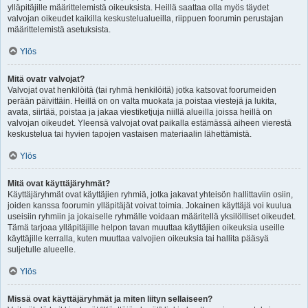
ylläpitäjille määrittelemistä oikeuksista. Heillä saattaa olla myös täydet
valvojan oikeudet kaikilla keskustelualueilla, riippuen foorumin perustajan
määrittelemistä asetuksista.
Ylös
Mitä ovatr valvojat?
Valvojat ovat henkilöitä (tai ryhmä henkilöitä) jotka katsovat foorumeiden
perään päivittäin. Heillä on on valta muokata ja poistaa viestejä ja lukita,
avata, siirtää, poistaa ja jakaa viestiketjuja niillä alueilla joissa heillä on
valvojan oikeudet. Yleensä valvojat ovat paikalla estämässä aiheen vierestä
keskustelua tai hyvien tapojen vastaisen materiaalin lähettämistä.
Ylös
Mitä ovat käyttäjäryhmät?
Käyttäjäryhmät ovat käyttäjien ryhmiä, jotka jakavat yhteisön hallittaviin osiin,
joiden kanssa foorumin ylläpitäjät voivat toimia. Jokainen käyttäjä voi kuulua
useisiin ryhmiin ja jokaiselle ryhmälle voidaan määritellä yksilölliset oikeudet.
Tämä tarjoaa ylläpitäjille helpon tavan muuttaa käyttäjien oikeuksia useille
käyttäjille kerralla, kuten muuttaa valvojien oikeuksia tai hallita pääsyä
suljetulle alueelle.
Ylös
Missä ovat käyttäjäryhmät ja miten liityn sellaiseen?