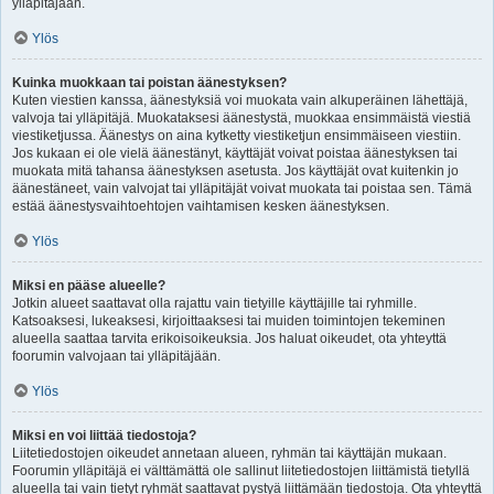
ylläpitäjään.
Ylös
Kuinka muokkaan tai poistan äänestyksen?
Kuten viestien kanssa, äänestyksiä voi muokata vain alkuperäinen lähettäjä,
valvoja tai ylläpitäjä. Muokataksesi äänestystä, muokkaa ensimmäistä viestiä
viestiketjussa. Äänestys on aina kytketty viestiketjun ensimmäiseen viestiin.
Jos kukaan ei ole vielä äänestänyt, käyttäjät voivat poistaa äänestyksen tai
muokata mitä tahansa äänestyksen asetusta. Jos käyttäjät ovat kuitenkin jo
äänestäneet, vain valvojat tai ylläpitäjät voivat muokata tai poistaa sen. Tämä
estää äänestysvaihtoehtojen vaihtamisen kesken äänestyksen.
Ylös
Miksi en pääse alueelle?
Jotkin alueet saattavat olla rajattu vain tietyille käyttäjille tai ryhmille.
Katsoaksesi, lukeaksesi, kirjoittaaksesi tai muiden toimintojen tekeminen
alueella saattaa tarvita erikoisoikeuksia. Jos haluat oikeudet, ota yhteyttä
foorumin valvojaan tai ylläpitäjään.
Ylös
Miksi en voi liittää tiedostoja?
Liitetiedostojen oikeudet annetaan alueen, ryhmän tai käyttäjän mukaan.
Foorumin ylläpitäjä ei välttämättä ole sallinut liitetiedostojen liittämistä tietyllä
alueella tai vain tietyt ryhmät saattavat pystyä liittämään tiedostoja. Ota yhteyttä