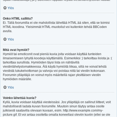
Ylös
Onko HTML sallittu?
Ei. Tällä foorumilla ei ole mahdollista lähettää HTML:ää siten, että se toimisi
HTML-koodina. Yleisimmät HTML-muotoilut voi kuitenkin tehdä BBCoden
avulla.
Ylös
Mitä ovat hymiöt?
Hymiöt tai emoticonit ovat pieniä kuvia joita voidaan käyttää tunteiden
ilmaisemiseen lyhyitä koodeja käyttämällä. Esimerkiksi :) tarkoittaa iloista ja :(
tarkoittaa surullista. Hymiöiden täysi lista on nähtävillä
viestinlähetyslomakkeessa. Älä käytä hymiöitä liikaa, sillä ne voivat tehdä
viestistä lukukelvottoman ja valvoja voi poistaa niitä tai viestin kokonaan.
Foorumin ylläpitäjä on voinut myös määritellä rajan yksittäisen viestin
hymiöiden määrälle.
Ylös
Voinko lähettää kuvia?
Kyllä, kuvia voidaan käyttää viesteissäsi. Jos ylläpitäjä on sallinut liitteet, voit
mahdollisesti ladata kuvan foorumille. Muutoin sinun täytyy antaa osoite
julkisesti saatavilla olevaan kuvaan, esim. http://www.example.com/my-
picture.gif. Et voi antaa osoitetta omalla koneellasi oleviin kuviin (ellei se ole