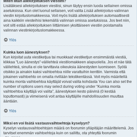
Miten liitän allekirjoituksen viestiini?
Lisätäksesi allekirjoituksen viestiisi, sinun täytyy ensin luoda sellainen omissa
asetuksissa. Kun olet luonut sellaisen, voit valita
Lisää allekirjoitus
-valinnan
viestin kirjoituslomakkeessa. Voit myös lisätä allekirjoituksen automaattisesti
aina kaikkiin viesteihisi tekemällä valinnan omissa asetuksissa. Jos teet niin,
voit silti estää allekirjoituksen liittämisen yksittäiseen viestiin poistamalla
valinnan viestinkirjoituslomakkeessa.
Ylös
Kuinka luon äänestyksen?
Kun kirjoitat uuta viestiketjua tai muokkaat viestiketjun ensimmäistä viestiä,
klikkaa "Luo äänestys"-välilehteä viestilomakkeen alapuolella. Jos et näe tätä
välilehteä, sinulla ei ole tarvittavia oikeuksia äänestysten luomiseen. Syötä
otsikko ja ainakin kaksi vaihtoehtoa niille varattuihin kenttiin. Varmista että
jokainen vaihtoehto on omalla rivillään tekstikentässä. Voit myös määritellä
kuinka monta vaihtoehtoa käyttäjät voivat valita kohdasta You can also set the
number of options users may select during voting under “Kuinka monta
vaihtoehtoa käyttäjä voi valita”, äänestyksen kesto päivinä (0 kestää
loputtomasti) ja viimeisenä voit antaa käyttäjille mahdollisuuden muuttaa
ääntään.
Ylös
Miksi en voi lisätä vastausvaihtoehtoja kyselyyn?
Kyselyn vastausvaihtoehtojen määrä on foorumin ylläpitäjän määrittelemä. Jos
tarvitset enemmän vaihtoehtoja kuin on sallittu, ota yhteyttä foorumin