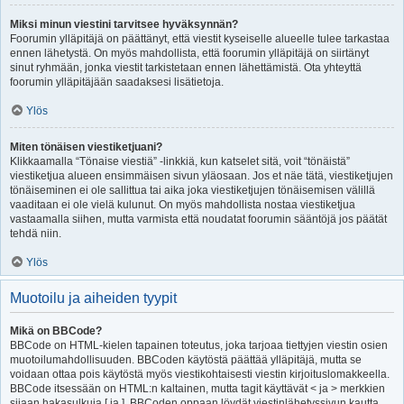
Miksi minun viestini tarvitsee hyväksynnän?
Foorumin ylläpitäjä on päättänyt, että viestit kyseiselle alueelle tulee tarkastaa
ennen lähetystä. On myös mahdollista, että foorumin ylläpitäjä on siirtänyt
sinut ryhmään, jonka viestit tarkistetaan ennen lähettämistä. Ota yhteyttä
foorumin ylläpitäjään saadaksesi lisätietoja.
Ylös
Miten tönäisen viestiketjuani?
Klikkaamalla “Tönaise viestiä” -linkkiä, kun katselet sitä, voit “tönäistä”
viestiketjua alueen ensimmäisen sivun yläosaan. Jos et näe tätä, viestiketjujen
tönäiseminen ei ole sallittua tai aika joka viestiketjujen tönäisemisen välillä
vaaditaan ei ole vielä kulunut. On myös mahdollista nostaa viestiketjua
vastaamalla siihen, mutta varmista että noudatat foorumin sääntöjä jos päätät
tehdä niin.
Ylös
Muotoilu ja aiheiden tyypit
Mikä on BBCode?
BBCode on HTML-kielen tapainen toteutus, joka tarjoaa tiettyjen viestin osien
muotoilumahdollisuuden. BBCoden käytöstä päättää ylläpitäjä, mutta se
voidaan ottaa pois käytöstä myös viestikohtaisesti viestin kirjoituslomakkeella.
BBCode itsessään on HTML:n kaltainen, mutta tagit käyttävät < ja > merkkien
sijaan hakasulkuja [ ja ]. BBCoden oppaan löydät viestinlähetyssivun kautta.