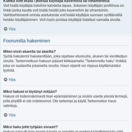
Kuinka voin lisätä / poistaa käyttäjiä kavereista tai vihamiehistä
Voit lisätä käyttäjiä listoihisi kahdella tapaa. Jokaisen käyttäjän profiilissa on
linkki jonka kautta voit lisätä heidät joko kavereihin tai vihamiehiin.
Vaihtoehtoisesti omista asetuksista voit lisätä käyttäjiä suoraan syöttämällä
heidän käyttäjänimen. Voit myös poistaa käyttäjiä listaltasi samalta sivulta.
Ylös
Foorumilta hakeminen
Miten etsin alueelta tai alueilta?
Syötä hakutermi hakukenttään, joka sijaitsee etusivulla, alueen tai viestiketjun
sivulla. Tarkennettuun hakuun pääset klikkaamalla “Tarkennettu haku”-linkkiä
joka on saatavilla jokaisella sivulla. Haun sijainti voi riippua käyttämästäsi
tyylistä.
Ylös
Miksi hakuni ei löytänyt mitään?
Hakusi oli todennäköisesti liian epämääräinen ja sisälsi useita yleisiä termejä,
joita phpBB ei ole indeksoinut. Ole tarkempi ja käytä Tarkennetun haun
valintoja.
Ylös
Miksi haku johti tyhjään sivuun!?
Hakusi palautti liian monta tulosta ja palvelin ei pystynyt käsittelemään niitä.