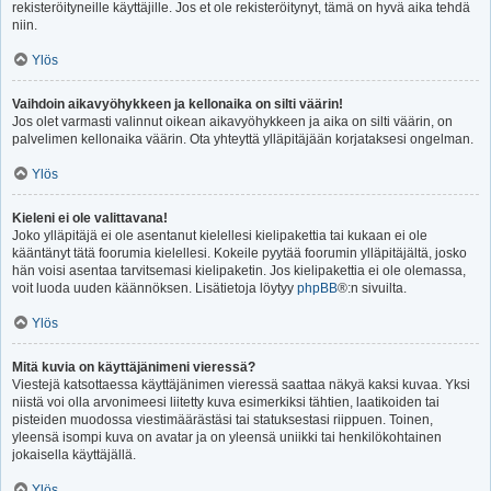
rekisteröityneille käyttäjille. Jos et ole rekisteröitynyt, tämä on hyvä aika tehdä
niin.
Ylös
Vaihdoin aikavyöhykkeen ja kellonaika on silti väärin!
Jos olet varmasti valinnut oikean aikavyöhykkeen ja aika on silti väärin, on
palvelimen kellonaika väärin. Ota yhteyttä ylläpitäjään korjataksesi ongelman.
Ylös
Kieleni ei ole valittavana!
Joko ylläpitäjä ei ole asentanut kielellesi kielipakettia tai kukaan ei ole
kääntänyt tätä foorumia kielellesi. Kokeile pyytää foorumin ylläpitäjältä, josko
hän voisi asentaa tarvitsemasi kielipaketin. Jos kielipakettia ei ole olemassa,
voit luoda uuden käännöksen. Lisätietoja löytyy
phpBB
®:n sivuilta.
Ylös
Mitä kuvia on käyttäjänimeni vieressä?
Viestejä katsottaessa käyttäjänimen vieressä saattaa näkyä kaksi kuvaa. Yksi
niistä voi olla arvonimeesi liitetty kuva esimerkiksi tähtien, laatikoiden tai
pisteiden muodossa viestimäärästäsi tai statuksestasi riippuen. Toinen,
yleensä isompi kuva on avatar ja on yleensä uniikki tai henkilökohtainen
jokaisella käyttäjällä.
Ylös