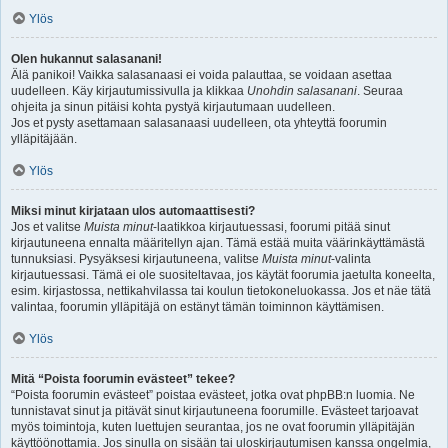
Ylös
Olen hukannut salasanani!
Älä panikoi! Vaikka salasanaasi ei voida palauttaa, se voidaan asettaa
uudelleen. Käy kirjautumissivulla ja klikkaa
Unohdin salasanani
. Seuraa
ohjeita ja sinun pitäisi kohta pystyä kirjautumaan uudelleen.
Jos et pysty asettamaan salasanaasi uudelleen, ota yhteyttä foorumin
ylläpitäjään.
Ylös
Miksi minut kirjataan ulos automaattisesti?
Jos et valitse
Muista minut
-laatikkoa kirjautuessasi, foorumi pitää sinut
kirjautuneena ennalta määritellyn ajan. Tämä estää muita väärinkäyttämästä
tunnuksiasi. Pysyäksesi kirjautuneena, valitse
Muista minut
-valinta
kirjautuessasi. Tämä ei ole suositeltavaa, jos käytät foorumia jaetulta koneelta,
esim. kirjastossa, nettikahvilassa tai koulun tietokoneluokassa. Jos et näe tätä
valintaa, foorumin ylläpitäjä on estänyt tämän toiminnon käyttämisen.
Ylös
Mitä “Poista foorumin evästeet” tekee?
“Poista foorumin evästeet” poistaa evästeet, jotka ovat phpBB:n luomia. Ne
tunnistavat sinut ja pitävät sinut kirjautuneena foorumille. Evästeet tarjoavat
myös toimintoja, kuten luettujen seurantaa, jos ne ovat foorumin ylläpitäjän
käyttöönottamia. Jos sinulla on sisään tai uloskirjautumisen kanssa ongelmia,