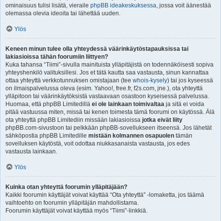
ominaisuus tulisi lisätä, vieraile
phpBB ideakeskuksessa
, jossa voit äänestää
olemassa olevia ideoita tai lähettää uuden.
Ylös
Keneen minun tulee olla yhteydessä väärinkäytöstapauksissa tai
lakiasioissa tähän foorumiin liittyen?
Kuka tahansa “Tiimi”-sivulla mainituista ylläpitäjistä on todennäköisesti sopiva
yhteyshenkilö valituksillesi. Jos et tätä kautta saa vastausta, sinun kannattaa
ottaa yhteyttä verkkotunnuksen omistajaan (tee
whois-kysely
) tai jos kyseessä
on ilmaispalvelussa oleva (esim. Yahoo!, free.fr, f2s.com, jne.), ota yhteyttä
ylläpitoon tai väärinkäytöksistä vastaavaan osastoon kyseisessä palvelussa.
Huomaa, että phpBB Limitedillä
ei ole lainkaan toimivaltaa
ja sitä ei voida
pitää vastuussa miten, missä tai kenen toimesta tämä foorumi on käytössä. Älä
ota yhteyttä phpBB Limitediin missään lakiasioissa
jotka eivät liity
phpBB.com-sivustoon tai pelkkään phpBB-sovellukseen itseensä. Jos lähetät
sähköpostia phpBB Limitedille
mistään kolmannen osapuolen
tämän
sovelluksen käytöstä, voit odottaa niukkasanaista vastausta, jos edes
vastausta lainkaan.
Ylös
Kuinka otan yhteyttä foorumin ylläpitäjään?
Kaikki foorumin käyttäjät voivat käyttää “Ota yhteyttä” -lomaketta, jos täämä
vaihtoehto on foorumin ylläpitäjän mahdollistama.
Foorumin käyttäjät voivat käyttää myös “Tiimi”-linkkiä.