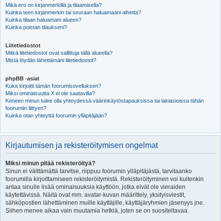
Mikä ero on kirjanmerkillä ja tilaamisella?
Kuinka teen kirjanmerkin tai seuraan haluamaani aihetta?
Kuinka tilaan haluamani alueen?
Kuinka poistan tilaukseni?
Liitetiedostot
Mitkä liitetiedostot ovat sallittuja tällä alueella?
Mistä löydän lähettämäni liitetiedostot?
phpBB -asiat
Kuka kirjoitti tämän foorumisovelluksen?
Miksi ominaisuutta X ei ole saatavilla?
Keneen minun tulee olla yhteydessä väärinkäytöstapauksissa tai lakiasioissa tähän
foorumiin liittyen?
Kuinka otan yhteyttä foorumin ylläpitäjään?
Kirjautumisen ja rekisteröitymisen ongelmat
Miksi minun pitää rekisteröityä?
Sinun ei välttämättä tarvitse, riippuu foorumin ylläpitäjästä, tarvitaanko
foorumilla kirjoittamiseen rekisteröitymistä. Rekisteröityminen voi kuitenkin
antaa sinulle lisää ominaisuuksia käyttöön, jotka eivät ole vieraiden
käytettävissä. Näitä ovat mm. avatar-kuvan määrittely, yksityisviestit,
sähköpostien lähettäminen muille käyttäjille, käyttäjäryhmien jäsenyys jne.
Siihen menee aikaa vain muutamia hetkiä, joten se on suositeltavaa.