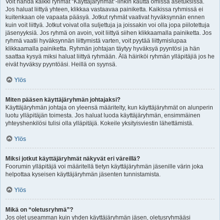
Voit nähdä kaikki ryhmät “Käyttäjäryhmät”-linkin kautta omissa asetuksissa.
Jos haluat liittyä yhteen, klikkaa vastaavaa painiketta. Kaikissa ryhmissä ei
kuitenkaan ole vapaata pääsyä. Jotkut ryhmät vaativat hyväksynnän ennen
kuin voit liittyä. Jotkut voivat olla suljettuja ja joissakin voi olla jopa piilotettuja
jäsenyyksiä. Jos ryhmä on avoin, voit liittyä siihen klikkaamalla painiketta. Jos
ryhmä vaatii hyväksynnän liittymistä varten, voit pyytää liittymislupaa
klikkaamalla painiketta. Ryhmän johtajan täytyy hyväksyä pyyntösi ja hän
saattaa kysyä miksi haluat liittyä ryhmään. Älä häiriköi ryhmän ylläpitäjiä jos he
eivät hyväksy pyyntöäsi. Heillä on syynsä.
Ylös
Miten pääsen käyttäjäryhmän johtajaksi?
Käyttäjäryhmän johtaja on yleensä määritelty, kun käyttäjäryhmät on alunperin
luotu ylläpitäjän toimesta. Jos haluat luoda käyttäjäryhmän, ensimmäinen
yhteyshenkilösi tulisi olla ylläpitäjä. Kokeile yksityisviestin lähettämistä.
Ylös
Miksi jotkut käyttäjäryhmät näkyvät eri väreillä?
Foorumin ylläpitäjä voi määritellä tietyn käyttäjäryhmän jäsenille värin joka
helpottaa kyseisen käyttäjäryhmän jäsenten tunnistamista.
Ylös
Mikä on “oletusryhmä”?
Jos olet useamman kuin yhden käyttäjäryhmän jäsen, oletusryhmääsi