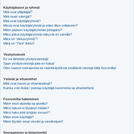
Käyttäjätasot ja ryhmät
Mitä ovat ylläpitäjät?
Mitä ovatr valvojat?
Mitä ovat käyttäjäryhmät?
Missä ovat käyttäjäryhmät ja miten liityn sellaiseen?
Miten pääsen käyttäjäryhmän johtajaksi?
Miksi jotkut käyttäjäryhmät näkyvät eri väreillä?
Mikä on “oletusryhmä”?
Mikä on “Tiimi” linkki?
Yksityisviestit
En voi lähettää yksityisviestejä!
Saan yksityisviestejä joita en halua!
Olen saanut roskapostia tai väärinkäytöksiä sisältäviä viestejä tältä foorumilta!
Ystävät ja vihamiehet
Mitä ovat kaveri ja vihamieslistat?
Kuinka voin lisätä / poistaa käyttäjiä kavereista tai vihamiehistä
Foorumilta hakeminen
Miten etsin alueelta tai alueilta?
Miksi hakuni ei löytänyt mitään?
Miksi haku johti tyhjään sivuun!?
Miten etsin käyttäjiä?
Miten löydän omat viestini ja viestiketjuni?
Seuraaminen ja kirjanmerkit