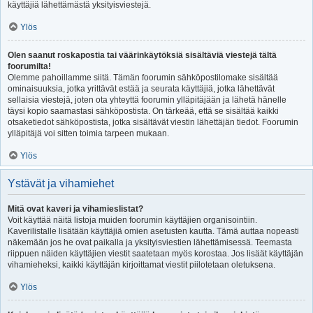
käyttäjiä lähettämästä yksityisviestejä.
Ylös
Olen saanut roskapostia tai väärinkäytöksiä sisältäviä viestejä tältä
foorumilta!
Olemme pahoillamme siitä. Tämän foorumin sähköpostilomake sisältää
ominaisuuksia, jotka yrittävät estää ja seurata käyttäjiä, jotka lähettävät
sellaisia viestejä, joten ota yhteyttä foorumin ylläpitäjään ja lähetä hänelle
täysi kopio saamastasi sähköpostista. On tärkeää, että se sisältää kaikki
otsaketiedot sähköpostista, jotka sisältävät viestin lähettäjän tiedot. Foorumin
ylläpitäjä voi sitten toimia tarpeen mukaan.
Ylös
Ystävät ja vihamiehet
Mitä ovat kaveri ja vihamieslistat?
Voit käyttää näitä listoja muiden foorumin käyttäjien organisointiin.
Kaverilistalle lisätään käyttäjiä omien asetusten kautta. Tämä auttaa nopeasti
näkemään jos he ovat paikalla ja yksityisviestien lähettämisessä. Teemasta
riippuen näiden käyttäjien viestit saatetaan myös korostaa. Jos lisäät käyttäjän
vihamieheksi, kaikki käyttäjän kirjoittamat viestit piilotetaan oletuksena.
Ylös