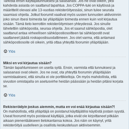
Tarkista ensin käyttäjätunnuksesi ja salasanasi. Jos ne ovat oikein, yksi
kahdesta asiasta on saattanut tapahtua. Jos COPPA-tuki on käytössä ja
määrittelit olevasi alle 13-vuotias rekisteröityessäsi, sinun tulee seurata
saamiasi ohjeita. Jotkut foorumit vaativat myös uusien tunnusten aktivoinnin
joko sinun itsesi toimesta tai ylläpitäjän toimesta ennen kuin voit kirjautua
sisään. Tämä tieto kerrottiin rekisteröitymisen yhteydessä. Jos sinulle
lähetettiin sähköpostia, seuraa ohjeita. Jos et saanut sähköpostia, olet
saattanut antaa virheellisen sähköpostiosoitteen tai sähköpostit ovat
saattaneet jäädä roskapostisuodattimeen. Jos olet varma, että antamasi
sähköpostiosoite oli oikein, yritä ottaa yhteyttä foorumin ylläpitäjään.
Ylös
Miksi en voi kirjautua sisään?
Tämän tapahtumiseen on useita syitä. Ensin, varmista että tunnuksesi ja
salasanasi ovat oikein. Jos ne ovat, ota yhteyttä foorumin ylläpitäjään
varmistaaksesi, että sinulla ei ole porttikieltoja. On myös mahdollista, että
sivuston omistajalla on asetusvirhe heidän päässään ja heidän pitäisi korjata
se.
Ylös
Rekisteröidyin joskus aiemmin, mutta en voi enää kirjautua sisään?!
On mahdollista, että ylläpitäjä on poistanut käyttäjätilisi käytöstä jostain syystä.
Useat foorumit myös poistavat käyttäjiä, jotka eivät ole kirjoittaneet pitkään
aikaan pienentääkseen tietokantansa kokoa. Jos näin on käynyt, yritä
rekisteröityä uudelleen ja osallistu keskusteluun aktiivisemmin.