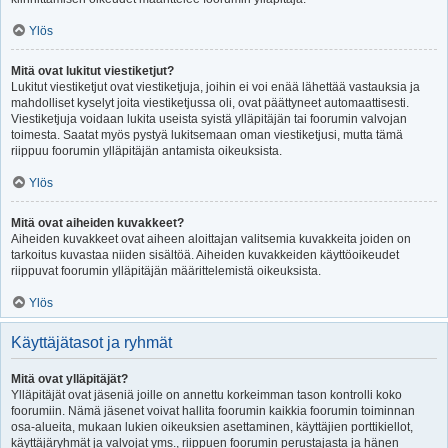
Ylös
Mitä ovat lukitut viestiketjut?
Lukitut viestiketjut ovat viestiketjuja, joihin ei voi enää lähettää vastauksia ja
mahdolliset kyselyt joita viestiketjussa oli, ovat päättyneet automaattisesti.
Viestiketjuja voidaan lukita useista syistä ylläpitäjän tai foorumin valvojan
toimesta. Saatat myös pystyä lukitsemaan oman viestiketjusi, mutta tämä
riippuu foorumin ylläpitäjän antamista oikeuksista.
Ylös
Mitä ovat aiheiden kuvakkeet?
Aiheiden kuvakkeet ovat aiheen aloittajan valitsemia kuvakkeita joiden on
tarkoitus kuvastaa niiden sisältöä. Aiheiden kuvakkeiden käyttöoikeudet
riippuvat foorumin ylläpitäjän määrittelemistä oikeuksista.
Ylös
Käyttäjätasot ja ryhmät
Mitä ovat ylläpitäjät?
Ylläpitäjät ovat jäseniä joille on annettu korkeimman tason kontrolli koko
foorumiin. Nämä jäsenet voivat hallita foorumin kaikkia foorumin toiminnan
osa-alueita, mukaan lukien oikeuksien asettaminen, käyttäjien porttikiellot,
käyttäjäryhmät ja valvojat yms., riippuen foorumin perustajasta ja hänen