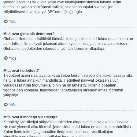
yleinen palvelin) tai kuviin, jotka ovat käyttäjätunnistuksen takana, esim.
hotmail tai yahoo sähköpostilaatikot, salasanasuojatut sivustot, jne.
Näyttääksesi kuvan, käytä BBCoden [img]-tagia.
Ylös
Mitä ovat globaalit tiedotteet?
Globaalit tiedotteet sisältävät tärkeää tietoa ja sinun tulisi lukea ne aina kun on
mahdolista. Ne näkyvät jokaisen alueen ylälaidassa ja omissa asetuksissa.
Globaalien tiedotteiden oikeudet myöntää foorumin ylläpitäjä.
Ylös
Mitä ovat tiedotteet?
Tiedotteet usein sisältävät tärkeää tietoa foorumista jota olet lukemassa ja siksi
ne tulisi lukea aina kun mahdollista. Tiedotteet näkyvät jokaisen sivun
ylälaidassa niillä foorumeilla joihin ne on lähetetty. Kuten globaalien
tiedotteiden kohdalla, tiedotteiden lähettämisen oikeudet antaa foorumin
ylläpitäjä.
Ylös
Mitä ovat kiinnitetyt viestiketjut
Kiinnitetyt viestiketjut näkyvät tiedotteiden alapuolella ja ovat vain etusivulla.
Ne ovat yleensä aika tärkeitä, joten sinun tulisi lukea ne aina kun mahdollista.
Kuten tiedotteiden ja globaalien tiedotteiden kanssa, viestiketjujen
kiinnittämisen oikeudet määrittelee foorumin ylläpitäjä.