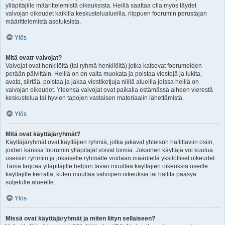
ylläpitäjille määrittelemistä oikeuksista. Heillä saattaa olla myös täydet
valvojan oikeudet kaikilla keskustelualueilla, riippuen foorumin perustajan
määrittelemistä asetuksista.
Ylös
Mitä ovatr valvojat?
Valvojat ovat henkilöitä (tai ryhmä henkilöitä) jotka katsovat foorumeiden
perään päivittäin. Heillä on on valta muokata ja poistaa viestejä ja lukita,
avata, siirtää, poistaa ja jakaa viestiketjuja niillä alueilla joissa heillä on
valvojan oikeudet. Yleensä valvojat ovat paikalla estämässä aiheen vierestä
keskustelua tai hyvien tapojen vastaisen materiaalin lähettämistä.
Ylös
Mitä ovat käyttäjäryhmät?
Käyttäjäryhmät ovat käyttäjien ryhmiä, jotka jakavat yhteisön hallittaviin osiin,
joiden kanssa foorumin ylläpitäjät voivat toimia. Jokainen käyttäjä voi kuulua
useisiin ryhmiin ja jokaiselle ryhmälle voidaan määritellä yksilölliset oikeudet.
Tämä tarjoaa ylläpitäjille helpon tavan muuttaa käyttäjien oikeuksia useille
käyttäjille kerralla, kuten muuttaa valvojien oikeuksia tai hallita pääsyä
suljetulle alueelle.
Ylös
Missä ovat käyttäjäryhmät ja miten liityn sellaiseen?