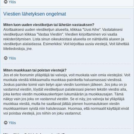
Ylös
Viestien lähetyksen ongelmat
Miten luon uuden viestiketjun tai lähetän vastauksen?
Aloittaaksesi uuden viestiketjun alueella, klikkaa "Uusi Aihe". Vastataksesi
viestiketjuun klikkaa "Vastaa Viestiin". Viestien kirjoittaminen voi vaatia
rekisteröitymisen. Lista sinun oikeuksistasi alueella on nähtävillä alueen ja
viestiketjun alalaidassa. Esimerkiksi: Voit kirjoittaa uusia viestejä, Voit lähettää
liitetiedostoja, jne.
Ylös
Miten muokkaan tai poistan viestejä?
Jos et ole foorumin ylläpitäjä tai valvoja, voit muokata vain omia viestejäsi. Voit
muokata viestiä klikkaamalla muokkaa-painiketta haluamassasi viestissä.
Joskus painike toimii vain tietyn ajan viestin luomisen jälkeen. Jos joku on jo
vastannut viestiin, löydät viestiketjuun palatessasi pienen tekstin viestisi alla,
joka kertoo viestin muokkauskertojen lukumäärän ja muokkausajan. Tämä
näkyy vain jos joku on vastannut viestiin. Se ei näy, jos valvoja tai ylläpitäjä
muokkaa viestiä, mutta he saattavat jättää pienen huomautuksen viestin
muokkaamisen syistä niin halutessaan. Huomaa, että normaalit käyttäjät eivät
voi poistaa viestejä, jos niihin on joku vastannut.
Ylös