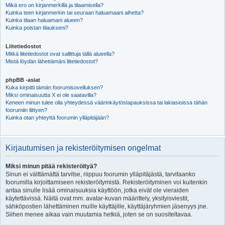
Mikä ero on kirjanmerkillä ja tilaamisella?
Kuinka teen kirjanmerkin tai seuraan haluamaani aihetta?
Kuinka tilaan haluamani alueen?
Kuinka poistan tilaukseni?
Liitetiedostot
Mitkä liitetiedostot ovat sallittuja tällä alueella?
Mistä löydän lähettämäni liitetiedostot?
phpBB -asiat
Kuka kirjoitti tämän foorumisovelluksen?
Miksi ominaisuutta X ei ole saatavilla?
Keneen minun tulee olla yhteydessä väärinkäytöstapauksissa tai lakiasioissa tähän
foorumiin liittyen?
Kuinka otan yhteyttä foorumin ylläpitäjään?
Kirjautumisen ja rekisteröitymisen ongelmat
Miksi minun pitää rekisteröityä?
Sinun ei välttämättä tarvitse, riippuu foorumin ylläpitäjästä, tarvitaanko
foorumilla kirjoittamiseen rekisteröitymistä. Rekisteröityminen voi kuitenkin
antaa sinulle lisää ominaisuuksia käyttöön, jotka eivät ole vieraiden
käytettävissä. Näitä ovat mm. avatar-kuvan määrittely, yksityisviestit,
sähköpostien lähettäminen muille käyttäjille, käyttäjäryhmien jäsenyys jne.
Siihen menee aikaa vain muutamia hetkiä, joten se on suositeltavaa.