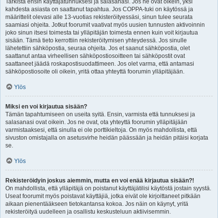
Tarkista ensin käyttäjätunnuksesi ja salasanasi. Jos ne ovat oikein, yksi
kahdesta asiasta on saattanut tapahtua. Jos COPPA-tuki on käytössä ja
määrittelit olevasi alle 13-vuotias rekisteröityessäsi, sinun tulee seurata
saamiasi ohjeita. Jotkut foorumit vaativat myös uusien tunnusten aktivoinnin
joko sinun itsesi toimesta tai ylläpitäjän toimesta ennen kuin voit kirjautua
sisään. Tämä tieto kerrottiin rekisteröitymisen yhteydessä. Jos sinulle
lähetettiin sähköpostia, seuraa ohjeita. Jos et saanut sähköpostia, olet
saattanut antaa virheellisen sähköpostiosoitteen tai sähköpostit ovat
saattaneet jäädä roskapostisuodattimeen. Jos olet varma, että antamasi
sähköpostiosoite oli oikein, yritä ottaa yhteyttä foorumin ylläpitäjään.
Ylös
Miksi en voi kirjautua sisään?
Tämän tapahtumiseen on useita syitä. Ensin, varmista että tunnuksesi ja
salasanasi ovat oikein. Jos ne ovat, ota yhteyttä foorumin ylläpitäjään
varmistaaksesi, että sinulla ei ole porttikieltoja. On myös mahdollista, että
sivuston omistajalla on asetusvirhe heidän päässään ja heidän pitäisi korjata
se.
Ylös
Rekisteröidyin joskus aiemmin, mutta en voi enää kirjautua sisään?!
On mahdollista, että ylläpitäjä on poistanut käyttäjätilisi käytöstä jostain syystä.
Useat foorumit myös poistavat käyttäjiä, jotka eivät ole kirjoittaneet pitkään
aikaan pienentääkseen tietokantansa kokoa. Jos näin on käynyt, yritä
rekisteröityä uudelleen ja osallistu keskusteluun aktiivisemmin.