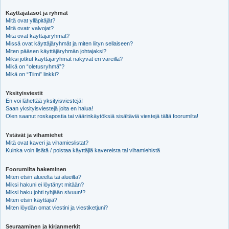
Käyttäjätasot ja ryhmät
Mitä ovat ylläpitäjät?
Mitä ovatr valvojat?
Mitä ovat käyttäjäryhmät?
Missä ovat käyttäjäryhmät ja miten liityn sellaiseen?
Miten pääsen käyttäjäryhmän johtajaksi?
Miksi jotkut käyttäjäryhmät näkyvät eri väreillä?
Mikä on “oletusryhmä”?
Mikä on “Tiimi” linkki?
Yksityisviestit
En voi lähettää yksityisviestejä!
Saan yksityisviestejä joita en halua!
Olen saanut roskapostia tai väärinkäytöksiä sisältäviä viestejä tältä foorumilta!
Ystävät ja vihamiehet
Mitä ovat kaveri ja vihamieslistat?
Kuinka voin lisätä / poistaa käyttäjiä kavereista tai vihamiehistä
Foorumilta hakeminen
Miten etsin alueelta tai alueilta?
Miksi hakuni ei löytänyt mitään?
Miksi haku johti tyhjään sivuun!?
Miten etsin käyttäjiä?
Miten löydän omat viestini ja viestiketjuni?
Seuraaminen ja kirjanmerkit