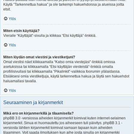
Käytä “Tarkennettua hakua” ja ole tarkempi hakuehdoissa ja alueissa joilta
etsit.
Ylös
Miten etsin käyttäjiä?
Vieraile “Käyttäjät”-sivulla ja klikkaa “Etsi käyttäjä”-linkkiä.
Ylös
Miten löydän omat viestini ja viestiketjuni?
Omat viestisi näet klikkaamalla “Katso omia viestejäsi”-linkkiä omissa
asetuksissa tai klikkaamalla “Etsi käyttäjän viesteistä”-linkkiä omalla
profiilisivullasi tai klikkaamalla “Pikalinkit”-valikkoa foorumin ylälaidassa.
Etsiäksesi omia viestiketjuja, käytä tarkennettua hakua ja täytä sen hakuehdot
haluamallasi tavalla.
Ylös
Seuraaminen ja kirjanmerkit
Mikä ero on kirjanmerkillä ja tilaamisella?
phpBB 3.0 -versiossa aiheiden kirjanmerkit toimivat kuten internet-selaimen
kirjanmerkit. Sinua ei huomautettu jos aiheeseen tuli päivitys. phpBB 3.1 -
versiosta lähtien kirjanmerkit toimivat samaan tapaan kuin aiheiden
tilaaminen. Voit saada ilmoituksen kun aihe josta sinulla on kirjanmerkki