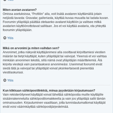
Miten asetan avataren?
Omissa asetuksissa, “Profiilin” alla, voit lisätä avataren käyttämällä jotain
neljästä tavasta: Gravatar, galleriasta, käyttää kuvaa muualta tai ladata kuvan.
Foorumin ylläpitäjä päättää otetaanko avataret käyttöön ja valitsee mitkä
avatarien käyttöönottotavat sallitaan. Jos et voi käyttää avataria, ota yhteyttä
foorumin ylläpitäjään.
Ylös
Mikä on arvonimi ja miten vaihdan sen?
Arvonimet, jotka näkyvät käyttäjänimesi alla osoittavat kirjoittamiesi viestien
määrän tai tietyt käyttäjät, kuten ylläpitäjät tai valvojat. Yleensä et voi vaihtaa
minkään arvonimen tekstiä, sillä nämä ovat ylläpitäjän määrittelemiä. Älä
kirjoita viestejä vain parantaaksesi arvonimeäsi. Useimmat foorumit eivät
siedä tätä ja valvojat tai ylläpitäjät voivat yksinkertaisesti pienentää
viestilaskuriasi.
Ylös
Kun klikkaan sähköpostilinkkiä, minua pyydetään kirjautumaan?
Vain rekisteröityneet käyttäjät voivat lähettää sähköpostia muille käyttäjille
sisäänrakennetulla sähköpostilomakkeella ja vain jos ylläpitäjä sallii tämän
ominaisuuden. Kirjautuminen vaaditaan, jotta tunnistautumattomat käyttäjät
eivät voisi väärinkäyttää sähköpostijärjestelmää.