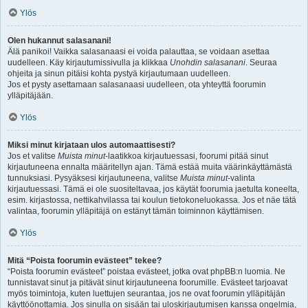
Ylös
Olen hukannut salasanani!
Älä panikoi! Vaikka salasanaasi ei voida palauttaa, se voidaan asettaa
uudelleen. Käy kirjautumissivulla ja klikkaa
Unohdin salasanani
. Seuraa
ohjeita ja sinun pitäisi kohta pystyä kirjautumaan uudelleen.
Jos et pysty asettamaan salasanaasi uudelleen, ota yhteyttä foorumin
ylläpitäjään.
Ylös
Miksi minut kirjataan ulos automaattisesti?
Jos et valitse
Muista minut
-laatikkoa kirjautuessasi, foorumi pitää sinut
kirjautuneena ennalta määritellyn ajan. Tämä estää muita väärinkäyttämästä
tunnuksiasi. Pysyäksesi kirjautuneena, valitse
Muista minut
-valinta
kirjautuessasi. Tämä ei ole suositeltavaa, jos käytät foorumia jaetulta koneelta,
esim. kirjastossa, nettikahvilassa tai koulun tietokoneluokassa. Jos et näe tätä
valintaa, foorumin ylläpitäjä on estänyt tämän toiminnon käyttämisen.
Ylös
Mitä “Poista foorumin evästeet” tekee?
“Poista foorumin evästeet” poistaa evästeet, jotka ovat phpBB:n luomia. Ne
tunnistavat sinut ja pitävät sinut kirjautuneena foorumille. Evästeet tarjoavat
myös toimintoja, kuten luettujen seurantaa, jos ne ovat foorumin ylläpitäjän
käyttöönottamia. Jos sinulla on sisään tai uloskirjautumisen kanssa ongelmia,