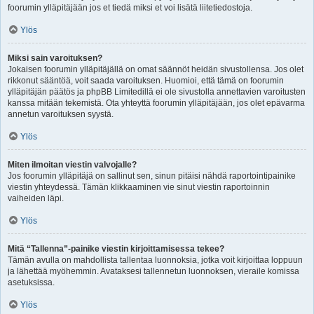
foorumin ylläpitäjään jos et tiedä miksi et voi lisätä liitetiedostoja.
Ylös
Miksi sain varoituksen?
Jokaisen foorumin ylläpitäjällä on omat säännöt heidän sivustollensa. Jos olet
rikkonut sääntöä, voit saada varoituksen. Huomioi, että tämä on foorumin
ylläpitäjän päätös ja phpBB Limitedillä ei ole sivustolla annettavien varoitusten
kanssa mitään tekemistä. Ota yhteyttä foorumin ylläpitäjään, jos olet epävarma
annetun varoituksen syystä.
Ylös
Miten ilmoitan viestin valvojalle?
Jos foorumin ylläpitäjä on sallinut sen, sinun pitäisi nähdä raportointipainike
viestin yhteydessä. Tämän klikkaaminen vie sinut viestin raportoinnin
vaiheiden läpi.
Ylös
Mitä “Tallenna”-painike viestin kirjoittamisessa tekee?
Tämän avulla on mahdollista tallentaa luonnoksia, jotka voit kirjoittaa loppuun
ja lähettää myöhemmin. Avataksesi tallennetun luonnoksen, vieraile komissa
asetuksissa.
Ylös