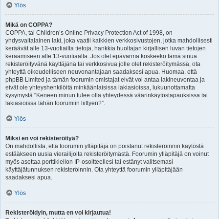
Ylös
Mikä on COPPA?
COPPA, tai Children’s Online Privacy Protection Act of 1998, on
yhdysvaltalainen laki, joka vaatii kaikkien verkkosivustojen, jotka mahdollisesti
keräävät alle 13-vuotiailta tietoja, hankkia huoltajan kirjallisen luvan tietojen
keräämiseen alle 13-vuotiaalta. Jos olet epävarma koskeeko tämä sinua
rekisteröityvänä käyttäjänä tai verkkosivua jolle olet rekisteröitymässä, ota
yhteyttä oikeudelliseen neuvonantajaan saadaksesi apua. Huomaa, että
phpBB Limited ja tämän foorumin omistajat eivät voi antaa lakineuvontaa ja
eivät ole yhteyshenkilöitä minkäänlaisissa lakiasioissa, lukuunottamatta
kysymystä “Keneen minun tulee olla yhteydessä väärinkäytöstapauksissa tai
lakiasioissa tähän foorumiin liittyen?”.
Ylös
Miksi en voi rekisteröityä?
On mahdollista, että foorumin ylläpitäjä on poistanut rekisteröinnin käytöstä
estääkseen uusia vierailijoita rekisteröitymästä. Foorumin ylläpitäjä on voinut
myös asettaa porttikiellon IP-osoitteellesi tai estänyt valitsemasi
käyttäjätunnuksen rekisteröinnin. Ota yhteyttä foorumin ylläpitäjään
saadaksesi apua.
Ylös
Rekisteröidyin, mutta en voi kirjautua!