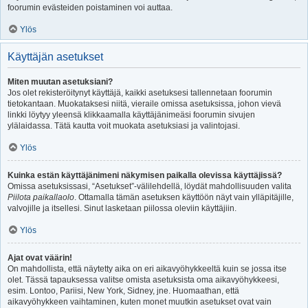
foorumin evästeiden poistaminen voi auttaa.
Ylös
Käyttäjän asetukset
Miten muutan asetuksiani?
Jos olet rekisteröitynyt käyttäjä, kaikki asetuksesi tallennetaan foorumin
tietokantaan. Muokataksesi niitä, vieraile omissa asetuksissa, johon vievä
linkki löytyy yleensä klikkaamalla käyttäjänimeäsi foorumin sivujen
ylälaidassa. Tätä kautta voit muokata asetuksiasi ja valintojasi.
Ylös
Kuinka estän käyttäjänimeni näkymisen paikalla olevissa käyttäjissä?
Omissa asetuksissasi, “Asetukset”-välilehdellä, löydät mahdollisuuden valita
Piilota paikallaolo
. Ottamalla tämän asetuksen käyttöön näyt vain ylläpitäjille,
valvojille ja itsellesi. Sinut lasketaan piilossa oleviin käyttäjiin.
Ylös
Ajat ovat väärin!
On mahdollista, että näytetty aika on eri aikavyöhykkeeltä kuin se jossa itse
olet. Tässä tapauksessa valitse omista asetuksista oma aikavyöhykkeesi,
esim. Lontoo, Pariisi, New York, Sidney, jne. Huomaathan, että
aikavyöhykkeen vaihtaminen, kuten monet muutkin asetukset ovat vain