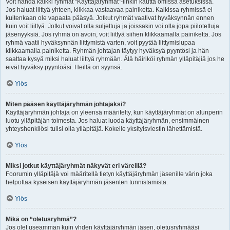
Voit nähdä kaikki ryhmät “Käyttäjäryhmät”-linkin kautta omissa asetuksissa.
Jos haluat liittyä yhteen, klikkaa vastaavaa painiketta. Kaikissa ryhmissä ei
kuitenkaan ole vapaata pääsyä. Jotkut ryhmät vaativat hyväksynnän ennen
kuin voit liittyä. Jotkut voivat olla suljettuja ja joissakin voi olla jopa piilotettuja
jäsenyyksiä. Jos ryhmä on avoin, voit liittyä siihen klikkaamalla painiketta. Jos
ryhmä vaatii hyväksynnän liittymistä varten, voit pyytää liittymislupaa
klikkaamalla painiketta. Ryhmän johtajan täytyy hyväksyä pyyntösi ja hän
saattaa kysyä miksi haluat liittyä ryhmään. Älä häiriköi ryhmän ylläpitäjiä jos he
eivät hyväksy pyyntöäsi. Heillä on syynsä.
Ylös
Miten pääsen käyttäjäryhmän johtajaksi?
Käyttäjäryhmän johtaja on yleensä määritelty, kun käyttäjäryhmät on alunperin
luotu ylläpitäjän toimesta. Jos haluat luoda käyttäjäryhmän, ensimmäinen
yhteyshenkilösi tulisi olla ylläpitäjä. Kokeile yksityisviestin lähettämistä.
Ylös
Miksi jotkut käyttäjäryhmät näkyvät eri väreillä?
Foorumin ylläpitäjä voi määritellä tietyn käyttäjäryhmän jäsenille värin joka
helpottaa kyseisen käyttäjäryhmän jäsenten tunnistamista.
Ylös
Mikä on “oletusryhmä”?
Jos olet useamman kuin yhden käyttäjäryhmän jäsen, oletusryhmääsi