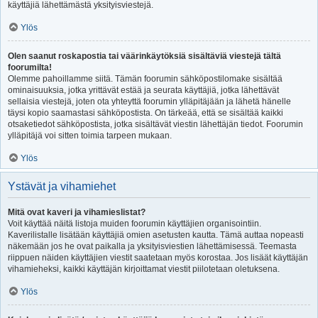
käyttäjiä lähettämästä yksityisviestejä.
Ylös
Olen saanut roskapostia tai väärinkäytöksiä sisältäviä viestejä tältä
foorumilta!
Olemme pahoillamme siitä. Tämän foorumin sähköpostilomake sisältää
ominaisuuksia, jotka yrittävät estää ja seurata käyttäjiä, jotka lähettävät
sellaisia viestejä, joten ota yhteyttä foorumin ylläpitäjään ja lähetä hänelle
täysi kopio saamastasi sähköpostista. On tärkeää, että se sisältää kaikki
otsaketiedot sähköpostista, jotka sisältävät viestin lähettäjän tiedot. Foorumin
ylläpitäjä voi sitten toimia tarpeen mukaan.
Ylös
Ystävät ja vihamiehet
Mitä ovat kaveri ja vihamieslistat?
Voit käyttää näitä listoja muiden foorumin käyttäjien organisointiin.
Kaverilistalle lisätään käyttäjiä omien asetusten kautta. Tämä auttaa nopeasti
näkemään jos he ovat paikalla ja yksityisviestien lähettämisessä. Teemasta
riippuen näiden käyttäjien viestit saatetaan myös korostaa. Jos lisäät käyttäjän
vihamieheksi, kaikki käyttäjän kirjoittamat viestit piilotetaan oletuksena.
Ylös