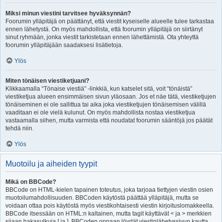
Miksi minun viestini tarvitsee hyväksynnän?
Foorumin ylläpitäjä on päättänyt, että viestit kyseiselle alueelle tulee tarkastaa
ennen lähetystä. On myös mahdollista, että foorumin ylläpitäjä on siirtänyt
sinut ryhmään, jonka viestit tarkistetaan ennen lähettämistä. Ota yhteyttä
foorumin ylläpitäjään saadaksesi lisätietoja.
Ylös
Miten tönäisen viestiketjuani?
Klikkaamalla “Tönaise viestiä” -linkkiä, kun katselet sitä, voit “tönäistä”
viestiketjua alueen ensimmäisen sivun yläosaan. Jos et näe tätä, viestiketjujen
tönäiseminen ei ole sallittua tai aika joka viestiketjujen tönäisemisen välillä
vaaditaan ei ole vielä kulunut. On myös mahdollista nostaa viestiketjua
vastaamalla siihen, mutta varmista että noudatat foorumin sääntöjä jos päätät
tehdä niin.
Ylös
Muotoilu ja aiheiden tyypit
Mikä on BBCode?
BBCode on HTML-kielen tapainen toteutus, joka tarjoaa tiettyjen viestin osien
muotoilumahdollisuuden. BBCoden käytöstä päättää ylläpitäjä, mutta se
voidaan ottaa pois käytöstä myös viestikohtaisesti viestin kirjoituslomakkeella.
BBCode itsessään on HTML:n kaltainen, mutta tagit käyttävät < ja > merkkien
sijaan hakasulkuja [ ja ]. BBCoden oppaan löydät viestinlähetyssivun kautta.