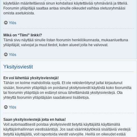
käytetään määriteltäessä sinun kohdallasi käytettävää ryhmäväriä ja titteliä.
Foorumin ylläpitäjä saattaa antaa sinulle oikeudet vaihtaa oletusryhmääsi
omista asetuksista.
Ylös
Mikä on “Tiimi” linkki?
Tämä sivu näyttää sinulle listan foorumin henkilökunnasta, mukaanluettuna
ylläpitäjät, valvojat ja muut tiedot, kuten alueet joita he valvovat.
Ylös
Yksityisviestit
En voi lähettää yksityisviestejä!
Tähän on kolme mahdollista syytä. Et ole rekisteröitynyt ja/tai kirjautunut
sisään, foorumin ylläpitäjä on poistanut yksityisviestit käytöstä koko foorumilta
tai foorumin ylläpitäjä on estänyt sinua lähettämästä yksityisviestejä. Ota
yhteyttä foorumin ylläpitäjään saadaksesi lisätietoja.
Ylös
Saan yksityisviestejä joita en halua!
Voit automaattisesti poistaa yksityisviestit tietyltä käyttäjältä käyttämällä
käyttäjänhallinnan viestisääntöjä. Jos saat väärinkäytöksiä sisältäviä viestejä
tietyltä käyttäjältä, voit raportoida viestit valvojille. Heillä on oikeudet estää