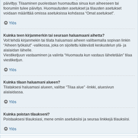
päivittyy. Tilaaminen puolestaan huomauttaa sinua kun aiheeseen tai
foorumiin tulee päivitys. Huomautusten asetukset ja tilausten asetukset
voidaan määrittää omissa asetuksissa kohdassa “Omat asetukset”.
Ylös
Kuinka teen kirjanmerkin tai seuraan haluamaani aihetta?
Voit tehdä kirjanmekin tai tilata haluamasi aiheen valitsemalla sopivan linkin
“Aiheen työkalut” -valikossa, joka on sijoitettu kätevästi keskustelun ylä- ja
alalaidan lähelle.
Viestiketjuun vastaaminen ja valinta “Huomauta kun vastaus lähetetään” tilaa
viestiketjun.
Ylös
Kuinka tilaan haluamani alueen?
Tilataksesi haluamasi alueen, valitse “Tilaa alue” -linkki, aluesivun
alalaidassa.
Ylös
Kuinka poistan tilaukseni?
Poistaaksesi tilauksiasi, mene omiin asetuksiisi ja seuraa linkkejä tilauksiisi.
Ylös