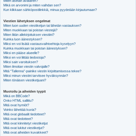
Miten asetan avataren?
Mikä on arvonimi ja miten vaihdan sen?
Kun klikkaan sähköpostilinkkiä, minua pyydetään kirjautumaan?
Viestien lähetyksen ongelmat
Miten luon uuden viestiketjun tai lähetän vastauksen?
Miten muokkaan tai poistan viestejä?
Miten liitän allekirjoituksen viestiini?
Kuinka luon äänestyksen?
Miksi en voi lisätä vastausvaihtoehtoja kyselyyn?
Kuinka muokkaan tai poistan äänestyksen?
Miksi en pääse alueelle?
Miksi en voi liittää tiedostoja?
Miksi sain varoituksen?
Miten ilmoitan viestin valvojalle?
Mitä “Tallenna”-painike viestin kirjoittamisessa tekee?
Miksi minun viestini tarvitsee hyväksynnän?
Miten tönäisen viestiketjuani?
Muotoilu ja aiheiden tyypit
Mikä on BBCode?
Onko HTML sallittu?
Mitä ovat hymiöt?
Voinko lähettää kuvia?
Mitä ovat globaalit tiedotteet?
Mitä ovat tiedotteet?
Mitä ovat kiinnitetyt viestiketjut
Mitä ovat lukitut viestiketjut?
Mitä ovat aiheiden kuvakkeet?