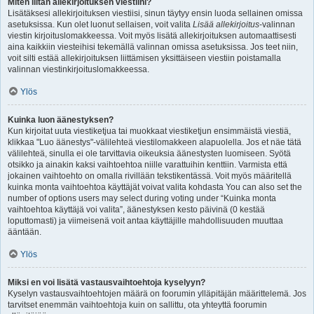
Miten liitän allekirjoituksen viestiini?
Lisätäksesi allekirjoituksen viestiisi, sinun täytyy ensin luoda sellainen omissa
asetuksissa. Kun olet luonut sellaisen, voit valita
Lisää allekirjoitus
-valinnan
viestin kirjoituslomakkeessa. Voit myös lisätä allekirjoituksen automaattisesti
aina kaikkiin viesteihisi tekemällä valinnan omissa asetuksissa. Jos teet niin,
voit silti estää allekirjoituksen liittämisen yksittäiseen viestiin poistamalla
valinnan viestinkirjoituslomakkeessa.
Ylös
Kuinka luon äänestyksen?
Kun kirjoitat uuta viestiketjua tai muokkaat viestiketjun ensimmäistä viestiä,
klikkaa "Luo äänestys"-välilehteä viestilomakkeen alapuolella. Jos et näe tätä
välilehteä, sinulla ei ole tarvittavia oikeuksia äänestysten luomiseen. Syötä
otsikko ja ainakin kaksi vaihtoehtoa niille varattuihin kenttiin. Varmista että
jokainen vaihtoehto on omalla rivillään tekstikentässä. Voit myös määritellä
kuinka monta vaihtoehtoa käyttäjät voivat valita kohdasta You can also set the
number of options users may select during voting under “Kuinka monta
vaihtoehtoa käyttäjä voi valita”, äänestyksen kesto päivinä (0 kestää
loputtomasti) ja viimeisenä voit antaa käyttäjille mahdollisuuden muuttaa
ääntään.
Ylös
Miksi en voi lisätä vastausvaihtoehtoja kyselyyn?
Kyselyn vastausvaihtoehtojen määrä on foorumin ylläpitäjän määrittelemä. Jos
tarvitset enemmän vaihtoehtoja kuin on sallittu, ota yhteyttä foorumin