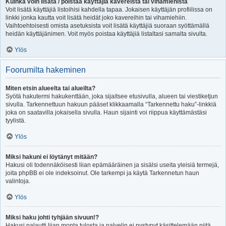
Kuinka voin lisätä / poistaa käyttäjiä kavereista tai vihamiehistä
Voit lisätä käyttäjiä listoihisi kahdella tapaa. Jokaisen käyttäjän profiilissa on
linkki jonka kautta voit lisätä heidät joko kavereihin tai vihamiehiin.
Vaihtoehtoisesti omista asetuksista voit lisätä käyttäjiä suoraan syöttämällä
heidän käyttäjänimen. Voit myös poistaa käyttäjiä listaltasi samalta sivulta.
Ylös
Foorumilta hakeminen
Miten etsin alueelta tai alueilta?
Syötä hakutermi hakukenttään, joka sijaitsee etusivulla, alueen tai viestiketjun
sivulla. Tarkennettuun hakuun pääset klikkaamalla “Tarkennettu haku”-linkkiä
joka on saatavilla jokaisella sivulla. Haun sijainti voi riippua käyttämästäsi
tyylistä.
Ylös
Miksi hakuni ei löytänyt mitään?
Hakusi oli todennäköisesti liian epämääräinen ja sisälsi useita yleisiä termejä,
joita phpBB ei ole indeksoinut. Ole tarkempi ja käytä Tarkennetun haun
valintoja.
Ylös
Miksi haku johti tyhjään sivuun!?
Hakusi palautti liian monta tulosta ja palvelin ei pystynyt käsittelemään niitä.