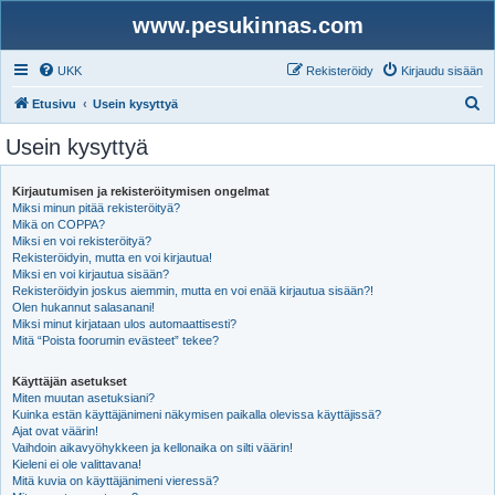
www.pesukinnas.com
UKK
Rekisteröidy
Kirjaudu sisään
E
Etusivu
Usein kysyttyä
t
Usein kysyttyä
s
i
Kirjautumisen ja rekisteröitymisen ongelmat
Miksi minun pitää rekisteröityä?
Mikä on COPPA?
Miksi en voi rekisteröityä?
Rekisteröidyin, mutta en voi kirjautua!
Miksi en voi kirjautua sisään?
Rekisteröidyin joskus aiemmin, mutta en voi enää kirjautua sisään?!
Olen hukannut salasanani!
Miksi minut kirjataan ulos automaattisesti?
Mitä “Poista foorumin evästeet” tekee?
Käyttäjän asetukset
Miten muutan asetuksiani?
Kuinka estän käyttäjänimeni näkymisen paikalla olevissa käyttäjissä?
Ajat ovat väärin!
Vaihdoin aikavyöhykkeen ja kellonaika on silti väärin!
Kieleni ei ole valittavana!
Mitä kuvia on käyttäjänimeni vieressä?