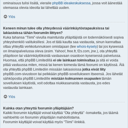
ominaisuus tulisi lisätä, vieraile
phpBB ideakeskuksessa
, jossa voit äänestää
olemassa olevia ideoita tai lähettää uuden.
Ylös
Keneen minun tulee olla yhteydessä väärinkäytöstapauksissa tai
lakiasioissa tähän foorumiin liittyen?
Kuka tahansa “Tiimi”-sivulla mainituista ylläpitäjistä on todennäköisesti sopiva
yhteyshenkilö valituksillesi. Jos et tätä kautta saa vastausta, sinun kannattaa
ottaa yhteyttä verkkotunnuksen omistajaan (tee
whois-kysely
) tai jos kyseessä
on ilmaispalvelussa oleva (esim. Yahoo!, free.fr, f2s.com, jne.), ota yhteyttä
ylläpitoon tai väärinkäytöksistä vastaavaan osastoon kyseisessä palvelussa.
Huomaa, että phpBB Limitedillä
ei ole lainkaan toimivaltaa
ja sitä ei voida
pitää vastuussa miten, missä tai kenen toimesta tämä foorumi on käytössä. Älä
ota yhteyttä phpBB Limitediin missään lakiasioissa
jotka eivät liity
phpBB.com-sivustoon tai pelkkään phpBB-sovellukseen itseensä. Jos lähetät
sähköpostia phpBB Limitedille
mistään kolmannen osapuolen
tämän
sovelluksen käytöstä, voit odottaa niukkasanaista vastausta, jos edes
vastausta lainkaan.
Ylös
Kuinka otan yhteyttä foorumin ylläpitäjään?
Kaikki foorumin käyttäjät voivat käyttää “Ota yhteyttä” -lomaketta, jos täämä
vaihtoehto on foorumin ylläpitäjän mahdollistama.
Foorumin käyttäjät voivat käyttää myös “Tiimi”-linkkiä.