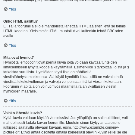
Ylös
Onko HTML sallittu?
Ei. Tällä foorumilla ei ole mahdollista lähettää HTML:ää siten, että se toimisi
HTML-koodina. Yleisimmät HTML-muotoilut voi kuitenkin tehdä BBCoden
avulla.
Ylös
Mitä ovat hymiöt?
Hymiöt tai emoticonit ovat pieniä kuvia joita voidaan käyttää tunteiden
ilmaisemiseen lyhyitä koodeja käyttämällä. Esimerkiksi :) tarkoittaa iloista ja :(
tarkoittaa surullista. Hymiöiden täysi lista on nähtävillä
viestinlähetyslomakkeessa. Älä käytä hymiöitä liikaa, sillä ne voivat tehdä
viestistä lukukelvottoman ja valvoja voi poistaa niitä tai viestin kokonaan.
Foorumin ylläpitäjä on voinut myös määritellä rajan yksittäisen viestin
hymiöiden määrälle.
Ylös
Voinko lähettää kuvia?
Kyllä, kuvia voidaan käyttää viesteissäsi. Jos ylläpitäjä on sallinut liitteet, voit
mahdollisesti ladata kuvan foorumille. Muutoin sinun täytyy antaa osoite
julkisesti saatavilla olevaan kuvaan, esim. http://www.example.com/my-
picture.gif. Et voi antaa osoitetta omalla koneellasi oleviin kuviin (ellei se ole