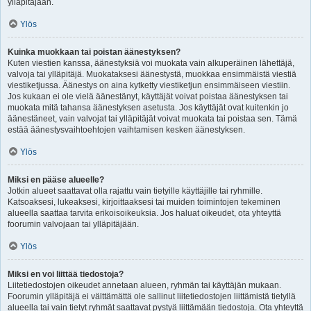
ylläpitäjään.
Ylös
Kuinka muokkaan tai poistan äänestyksen?
Kuten viestien kanssa, äänestyksiä voi muokata vain alkuperäinen lähettäjä,
valvoja tai ylläpitäjä. Muokataksesi äänestystä, muokkaa ensimmäistä viestiä
viestiketjussa. Äänestys on aina kytketty viestiketjun ensimmäiseen viestiin.
Jos kukaan ei ole vielä äänestänyt, käyttäjät voivat poistaa äänestyksen tai
muokata mitä tahansa äänestyksen asetusta. Jos käyttäjät ovat kuitenkin jo
äänestäneet, vain valvojat tai ylläpitäjät voivat muokata tai poistaa sen. Tämä
estää äänestysvaihtoehtojen vaihtamisen kesken äänestyksen.
Ylös
Miksi en pääse alueelle?
Jotkin alueet saattavat olla rajattu vain tietyille käyttäjille tai ryhmille.
Katsoaksesi, lukeaksesi, kirjoittaaksesi tai muiden toimintojen tekeminen
alueella saattaa tarvita erikoisoikeuksia. Jos haluat oikeudet, ota yhteyttä
foorumin valvojaan tai ylläpitäjään.
Ylös
Miksi en voi liittää tiedostoja?
Liitetiedostojen oikeudet annetaan alueen, ryhmän tai käyttäjän mukaan.
Foorumin ylläpitäjä ei välttämättä ole sallinut liitetiedostojen liittämistä tietyllä
alueella tai vain tietyt ryhmät saattavat pystyä liittämään tiedostoja. Ota yhteyttä