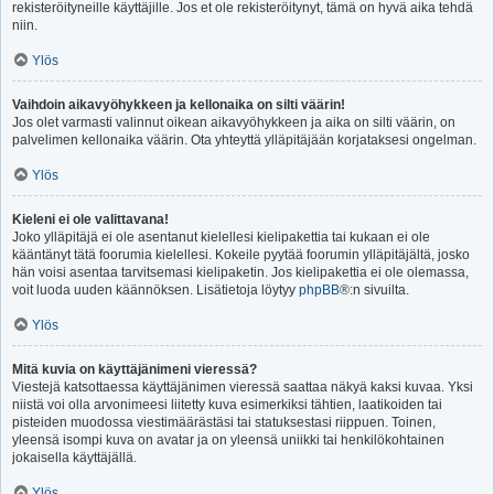
rekisteröityneille käyttäjille. Jos et ole rekisteröitynyt, tämä on hyvä aika tehdä
niin.
Ylös
Vaihdoin aikavyöhykkeen ja kellonaika on silti väärin!
Jos olet varmasti valinnut oikean aikavyöhykkeen ja aika on silti väärin, on
palvelimen kellonaika väärin. Ota yhteyttä ylläpitäjään korjataksesi ongelman.
Ylös
Kieleni ei ole valittavana!
Joko ylläpitäjä ei ole asentanut kielellesi kielipakettia tai kukaan ei ole
kääntänyt tätä foorumia kielellesi. Kokeile pyytää foorumin ylläpitäjältä, josko
hän voisi asentaa tarvitsemasi kielipaketin. Jos kielipakettia ei ole olemassa,
voit luoda uuden käännöksen. Lisätietoja löytyy
phpBB
®:n sivuilta.
Ylös
Mitä kuvia on käyttäjänimeni vieressä?
Viestejä katsottaessa käyttäjänimen vieressä saattaa näkyä kaksi kuvaa. Yksi
niistä voi olla arvonimeesi liitetty kuva esimerkiksi tähtien, laatikoiden tai
pisteiden muodossa viestimäärästäsi tai statuksestasi riippuen. Toinen,
yleensä isompi kuva on avatar ja on yleensä uniikki tai henkilökohtainen
jokaisella käyttäjällä.
Ylös