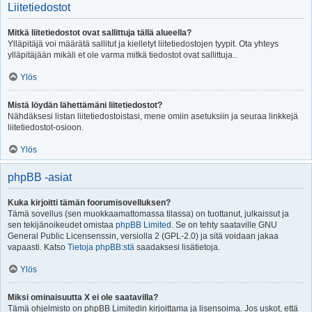
Liitetiedostot
Mitkä liitetiedostot ovat sallittuja tällä alueella?
Ylläpitäjä voi määrätä sallitut ja kielletyt liitetiedostojen tyypit. Ota yhteys
ylläpitäjään mikäli et ole varma mitkä tiedostot ovat sallittuja..
Ylös
Mistä löydän lähettämäni liitetiedostot?
Nähdäksesi listan liitetiedostoistasi, mene omiin asetuksiin ja seuraa linkkejä
liitetiedostot-osioon.
Ylös
phpBB -asiat
Kuka kirjoitti tämän foorumisovelluksen?
Tämä sovellus (sen muokkaamattomassa tilassa) on tuottanut, julkaissut ja
sen tekijänoikeudet omistaa
phpBB Limited
. Se on tehty saataville GNU
General Public Licensenssin, versiolla 2 (GPL-2.0) ja sitä voidaan jakaa
vapaasti. Katso
Tietoja phpBB:stä
saadaksesi lisätietoja.
Ylös
Miksi ominaisuutta X ei ole saatavilla?
Tämä ohjelmisto on phpBB Limitedin kirjoittama ja lisensoima. Jos uskot, että