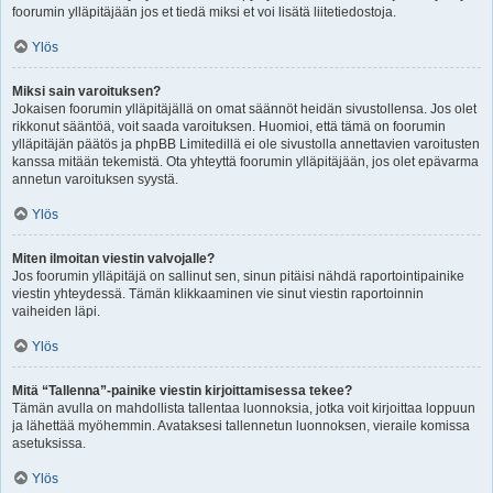
foorumin ylläpitäjään jos et tiedä miksi et voi lisätä liitetiedostoja.
Ylös
Miksi sain varoituksen?
Jokaisen foorumin ylläpitäjällä on omat säännöt heidän sivustollensa. Jos olet
rikkonut sääntöä, voit saada varoituksen. Huomioi, että tämä on foorumin
ylläpitäjän päätös ja phpBB Limitedillä ei ole sivustolla annettavien varoitusten
kanssa mitään tekemistä. Ota yhteyttä foorumin ylläpitäjään, jos olet epävarma
annetun varoituksen syystä.
Ylös
Miten ilmoitan viestin valvojalle?
Jos foorumin ylläpitäjä on sallinut sen, sinun pitäisi nähdä raportointipainike
viestin yhteydessä. Tämän klikkaaminen vie sinut viestin raportoinnin
vaiheiden läpi.
Ylös
Mitä “Tallenna”-painike viestin kirjoittamisessa tekee?
Tämän avulla on mahdollista tallentaa luonnoksia, jotka voit kirjoittaa loppuun
ja lähettää myöhemmin. Avataksesi tallennetun luonnoksen, vieraile komissa
asetuksissa.
Ylös