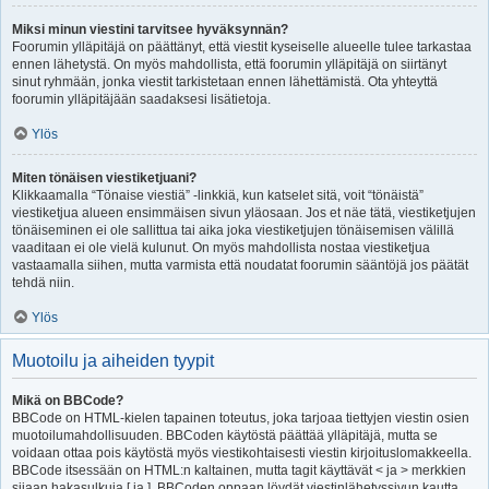
Miksi minun viestini tarvitsee hyväksynnän?
Foorumin ylläpitäjä on päättänyt, että viestit kyseiselle alueelle tulee tarkastaa
ennen lähetystä. On myös mahdollista, että foorumin ylläpitäjä on siirtänyt
sinut ryhmään, jonka viestit tarkistetaan ennen lähettämistä. Ota yhteyttä
foorumin ylläpitäjään saadaksesi lisätietoja.
Ylös
Miten tönäisen viestiketjuani?
Klikkaamalla “Tönaise viestiä” -linkkiä, kun katselet sitä, voit “tönäistä”
viestiketjua alueen ensimmäisen sivun yläosaan. Jos et näe tätä, viestiketjujen
tönäiseminen ei ole sallittua tai aika joka viestiketjujen tönäisemisen välillä
vaaditaan ei ole vielä kulunut. On myös mahdollista nostaa viestiketjua
vastaamalla siihen, mutta varmista että noudatat foorumin sääntöjä jos päätät
tehdä niin.
Ylös
Muotoilu ja aiheiden tyypit
Mikä on BBCode?
BBCode on HTML-kielen tapainen toteutus, joka tarjoaa tiettyjen viestin osien
muotoilumahdollisuuden. BBCoden käytöstä päättää ylläpitäjä, mutta se
voidaan ottaa pois käytöstä myös viestikohtaisesti viestin kirjoituslomakkeella.
BBCode itsessään on HTML:n kaltainen, mutta tagit käyttävät < ja > merkkien
sijaan hakasulkuja [ ja ]. BBCoden oppaan löydät viestinlähetyssivun kautta.