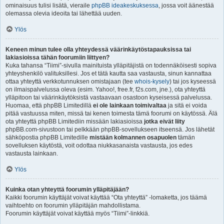
ominaisuus tulisi lisätä, vieraile
phpBB ideakeskuksessa
, jossa voit äänestää
olemassa olevia ideoita tai lähettää uuden.
Ylös
Keneen minun tulee olla yhteydessä väärinkäytöstapauksissa tai
lakiasioissa tähän foorumiin liittyen?
Kuka tahansa “Tiimi”-sivulla mainituista ylläpitäjistä on todennäköisesti sopiva
yhteyshenkilö valituksillesi. Jos et tätä kautta saa vastausta, sinun kannattaa
ottaa yhteyttä verkkotunnuksen omistajaan (tee
whois-kysely
) tai jos kyseessä
on ilmaispalvelussa oleva (esim. Yahoo!, free.fr, f2s.com, jne.), ota yhteyttä
ylläpitoon tai väärinkäytöksistä vastaavaan osastoon kyseisessä palvelussa.
Huomaa, että phpBB Limitedillä
ei ole lainkaan toimivaltaa
ja sitä ei voida
pitää vastuussa miten, missä tai kenen toimesta tämä foorumi on käytössä. Älä
ota yhteyttä phpBB Limitediin missään lakiasioissa
jotka eivät liity
phpBB.com-sivustoon tai pelkkään phpBB-sovellukseen itseensä. Jos lähetät
sähköpostia phpBB Limitedille
mistään kolmannen osapuolen
tämän
sovelluksen käytöstä, voit odottaa niukkasanaista vastausta, jos edes
vastausta lainkaan.
Ylös
Kuinka otan yhteyttä foorumin ylläpitäjään?
Kaikki foorumin käyttäjät voivat käyttää “Ota yhteyttä” -lomaketta, jos täämä
vaihtoehto on foorumin ylläpitäjän mahdollistama.
Foorumin käyttäjät voivat käyttää myös “Tiimi”-linkkiä.