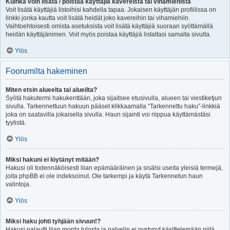
Kuinka voin lisätä / poistaa käyttäjiä kavereista tai vihamiehistä
Voit lisätä käyttäjiä listoihisi kahdella tapaa. Jokaisen käyttäjän profiilissa on
linkki jonka kautta voit lisätä heidät joko kavereihin tai vihamiehiin.
Vaihtoehtoisesti omista asetuksista voit lisätä käyttäjiä suoraan syöttämällä
heidän käyttäjänimen. Voit myös poistaa käyttäjiä listaltasi samalta sivulta.
Ylös
Foorumilta hakeminen
Miten etsin alueelta tai alueilta?
Syötä hakutermi hakukenttään, joka sijaitsee etusivulla, alueen tai viestiketjun
sivulla. Tarkennettuun hakuun pääset klikkaamalla “Tarkennettu haku”-linkkiä
joka on saatavilla jokaisella sivulla. Haun sijainti voi riippua käyttämästäsi
tyylistä.
Ylös
Miksi hakuni ei löytänyt mitään?
Hakusi oli todennäköisesti liian epämääräinen ja sisälsi useita yleisiä termejä,
joita phpBB ei ole indeksoinut. Ole tarkempi ja käytä Tarkennetun haun
valintoja.
Ylös
Miksi haku johti tyhjään sivuun!?
Hakusi palautti liian monta tulosta ja palvelin ei pystynyt käsittelemään niitä.