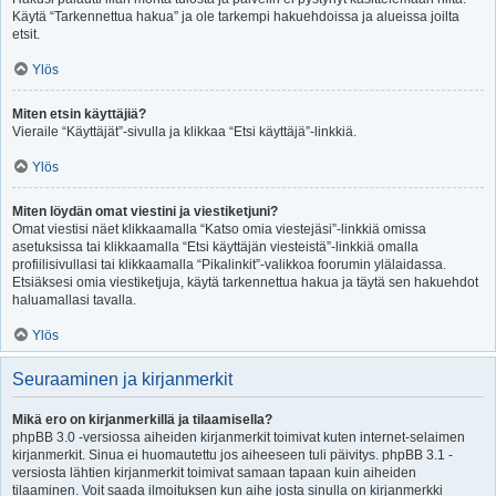
Käytä “Tarkennettua hakua” ja ole tarkempi hakuehdoissa ja alueissa joilta
etsit.
Ylös
Miten etsin käyttäjiä?
Vieraile “Käyttäjät”-sivulla ja klikkaa “Etsi käyttäjä”-linkkiä.
Ylös
Miten löydän omat viestini ja viestiketjuni?
Omat viestisi näet klikkaamalla “Katso omia viestejäsi”-linkkiä omissa
asetuksissa tai klikkaamalla “Etsi käyttäjän viesteistä”-linkkiä omalla
profiilisivullasi tai klikkaamalla “Pikalinkit”-valikkoa foorumin ylälaidassa.
Etsiäksesi omia viestiketjuja, käytä tarkennettua hakua ja täytä sen hakuehdot
haluamallasi tavalla.
Ylös
Seuraaminen ja kirjanmerkit
Mikä ero on kirjanmerkillä ja tilaamisella?
phpBB 3.0 -versiossa aiheiden kirjanmerkit toimivat kuten internet-selaimen
kirjanmerkit. Sinua ei huomautettu jos aiheeseen tuli päivitys. phpBB 3.1 -
versiosta lähtien kirjanmerkit toimivat samaan tapaan kuin aiheiden
tilaaminen. Voit saada ilmoituksen kun aihe josta sinulla on kirjanmerkki