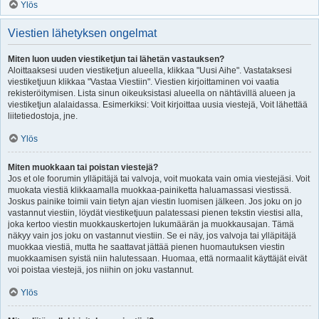
Ylös
Viestien lähetyksen ongelmat
Miten luon uuden viestiketjun tai lähetän vastauksen?
Aloittaaksesi uuden viestiketjun alueella, klikkaa "Uusi Aihe". Vastataksesi
viestiketjuun klikkaa "Vastaa Viestiin". Viestien kirjoittaminen voi vaatia
rekisteröitymisen. Lista sinun oikeuksistasi alueella on nähtävillä alueen ja
viestiketjun alalaidassa. Esimerkiksi: Voit kirjoittaa uusia viestejä, Voit lähettää
liitetiedostoja, jne.
Ylös
Miten muokkaan tai poistan viestejä?
Jos et ole foorumin ylläpitäjä tai valvoja, voit muokata vain omia viestejäsi. Voit
muokata viestiä klikkaamalla muokkaa-painiketta haluamassasi viestissä.
Joskus painike toimii vain tietyn ajan viestin luomisen jälkeen. Jos joku on jo
vastannut viestiin, löydät viestiketjuun palatessasi pienen tekstin viestisi alla,
joka kertoo viestin muokkauskertojen lukumäärän ja muokkausajan. Tämä
näkyy vain jos joku on vastannut viestiin. Se ei näy, jos valvoja tai ylläpitäjä
muokkaa viestiä, mutta he saattavat jättää pienen huomautuksen viestin
muokkaamisen syistä niin halutessaan. Huomaa, että normaalit käyttäjät eivät
voi poistaa viestejä, jos niihin on joku vastannut.
Ylös