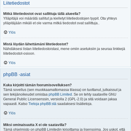
Liitetiedostot
Mitkä liitetiedostot ovat sallittuja tällä alueella?
Ylläpitäjä voi määrätä sallitut ja kielletyt liitetiedostojen tyypit. Ota yhteys
ylläpitäjään mikäli et ole varma mitkä tiedostot ovat sallittuja..
Ylös
Mistä löydän lähettämäni liitetiedostot?
Nähdäksesi listan liitetiedostoistasi, mene omiin asetuksiin ja seuraa linkkejä
liitetiedostot-osioon.
Ylös
phpBB -asiat
Kuka kirjoitti tämän foorumisovelluksen?
Tämä sovellus (sen muokkaamattomassa tilassa) on tuottanut, julkaissut ja
sen tekijänoikeudet omistaa
phpBB Limited
. Se on tehty saataville GNU
General Public Licensenssin, versiolla 2 (GPL-2.0) ja sitä voidaan jakaa
vapaasti. Katso
Tietoja phpBB:stä
saadaksesi lisätietoja.
Ylös
Miksi ominaisuutta X ei ole saatavilla?
Tämä ohjelmisto on phpBB Limitedin kirjoittama ja lisensoima. Jos uskot, että