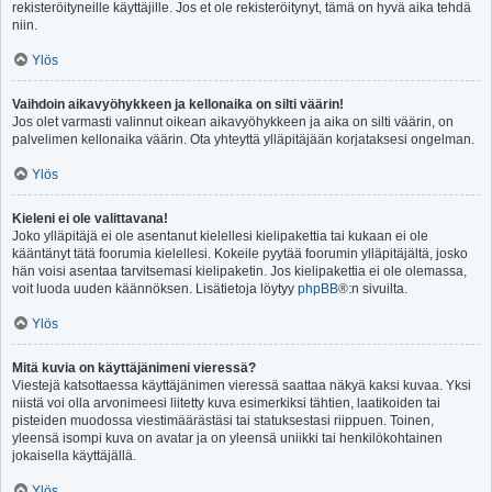
rekisteröityneille käyttäjille. Jos et ole rekisteröitynyt, tämä on hyvä aika tehdä
niin.
Ylös
Vaihdoin aikavyöhykkeen ja kellonaika on silti väärin!
Jos olet varmasti valinnut oikean aikavyöhykkeen ja aika on silti väärin, on
palvelimen kellonaika väärin. Ota yhteyttä ylläpitäjään korjataksesi ongelman.
Ylös
Kieleni ei ole valittavana!
Joko ylläpitäjä ei ole asentanut kielellesi kielipakettia tai kukaan ei ole
kääntänyt tätä foorumia kielellesi. Kokeile pyytää foorumin ylläpitäjältä, josko
hän voisi asentaa tarvitsemasi kielipaketin. Jos kielipakettia ei ole olemassa,
voit luoda uuden käännöksen. Lisätietoja löytyy
phpBB
®:n sivuilta.
Ylös
Mitä kuvia on käyttäjänimeni vieressä?
Viestejä katsottaessa käyttäjänimen vieressä saattaa näkyä kaksi kuvaa. Yksi
niistä voi olla arvonimeesi liitetty kuva esimerkiksi tähtien, laatikoiden tai
pisteiden muodossa viestimäärästäsi tai statuksestasi riippuen. Toinen,
yleensä isompi kuva on avatar ja on yleensä uniikki tai henkilökohtainen
jokaisella käyttäjällä.
Ylös