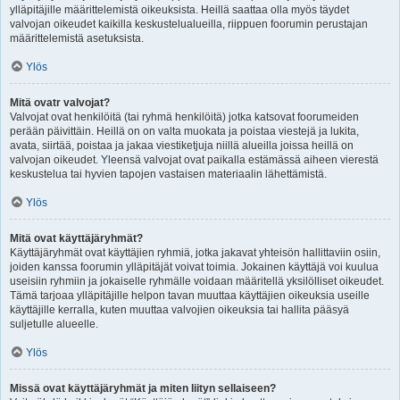
ylläpitäjille määrittelemistä oikeuksista. Heillä saattaa olla myös täydet
valvojan oikeudet kaikilla keskustelualueilla, riippuen foorumin perustajan
määrittelemistä asetuksista.
Ylös
Mitä ovatr valvojat?
Valvojat ovat henkilöitä (tai ryhmä henkilöitä) jotka katsovat foorumeiden
perään päivittäin. Heillä on on valta muokata ja poistaa viestejä ja lukita,
avata, siirtää, poistaa ja jakaa viestiketjuja niillä alueilla joissa heillä on
valvojan oikeudet. Yleensä valvojat ovat paikalla estämässä aiheen vierestä
keskustelua tai hyvien tapojen vastaisen materiaalin lähettämistä.
Ylös
Mitä ovat käyttäjäryhmät?
Käyttäjäryhmät ovat käyttäjien ryhmiä, jotka jakavat yhteisön hallittaviin osiin,
joiden kanssa foorumin ylläpitäjät voivat toimia. Jokainen käyttäjä voi kuulua
useisiin ryhmiin ja jokaiselle ryhmälle voidaan määritellä yksilölliset oikeudet.
Tämä tarjoaa ylläpitäjille helpon tavan muuttaa käyttäjien oikeuksia useille
käyttäjille kerralla, kuten muuttaa valvojien oikeuksia tai hallita pääsyä
suljetulle alueelle.
Ylös
Missä ovat käyttäjäryhmät ja miten liityn sellaiseen?