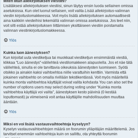
Miten liitän allekirjoituksen viestiini?
Lisätäksesi allekirjoituksen viestiisi, sinun täytyy ensin luoda sellainen omissa
asetuksissa. Kun olet luonut sellaisen, voit valita
Lisää allekirjoitus
-valinnan
viestin kirjoituslomakkeessa. Voit myös lisätä allekirjoituksen automaattisesti
aina kaikkiin viesteihisi tekemällä valinnan omissa asetuksissa. Jos teet niin,
voit silti estää allekirjoituksen liittämisen yksittäiseen viestiin poistamalla
valinnan viestinkirjoituslomakkeessa.
Ylös
Kuinka luon äänestyksen?
Kun kirjoitat uuta viestiketjua tai muokkaat viestiketjun ensimmäistä viestiä,
klikkaa "Luo äänestys"-välilehteä viestilomakkeen alapuolella. Jos et näe tätä
välilehteä, sinulla ei ole tarvittavia oikeuksia äänestysten luomiseen. Syötä
otsikko ja ainakin kaksi vaihtoehtoa niille varattuihin kenttiin. Varmista että
jokainen vaihtoehto on omalla rivillään tekstikentässä. Voit myös määritellä
kuinka monta vaihtoehtoa käyttäjät voivat valita kohdasta You can also set the
number of options users may select during voting under “Kuinka monta
vaihtoehtoa käyttäjä voi valita”, äänestyksen kesto päivinä (0 kestää
loputtomasti) ja viimeisenä voit antaa käyttäjille mahdollisuuden muuttaa
ääntään.
Ylös
Miksi en voi lisätä vastausvaihtoehtoja kyselyyn?
Kyselyn vastausvaihtoehtojen määrä on foorumin ylläpitäjän määrittelemä. Jos
tarvitset enemmän vaihtoehtoja kuin on sallittu, ota yhteyttä foorumin