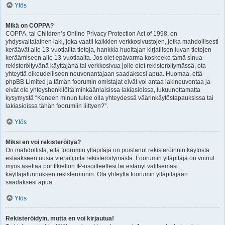
Ylös
Mikä on COPPA?
COPPA, tai Children’s Online Privacy Protection Act of 1998, on
yhdysvaltalainen laki, joka vaatii kaikkien verkkosivustojen, jotka mahdollisesti
keräävät alle 13-vuotiailta tietoja, hankkia huoltajan kirjallisen luvan tietojen
keräämiseen alle 13-vuotiaalta. Jos olet epävarma koskeeko tämä sinua
rekisteröityvänä käyttäjänä tai verkkosivua jolle olet rekisteröitymässä, ota
yhteyttä oikeudelliseen neuvonantajaan saadaksesi apua. Huomaa, että
phpBB Limited ja tämän foorumin omistajat eivät voi antaa lakineuvontaa ja
eivät ole yhteyshenkilöitä minkäänlaisissa lakiasioissa, lukuunottamatta
kysymystä “Keneen minun tulee olla yhteydessä väärinkäytöstapauksissa tai
lakiasioissa tähän foorumiin liittyen?”.
Ylös
Miksi en voi rekisteröityä?
On mahdollista, että foorumin ylläpitäjä on poistanut rekisteröinnin käytöstä
estääkseen uusia vierailijoita rekisteröitymästä. Foorumin ylläpitäjä on voinut
myös asettaa porttikiellon IP-osoitteellesi tai estänyt valitsemasi
käyttäjätunnuksen rekisteröinnin. Ota yhteyttä foorumin ylläpitäjään
saadaksesi apua.
Ylös
Rekisteröidyin, mutta en voi kirjautua!