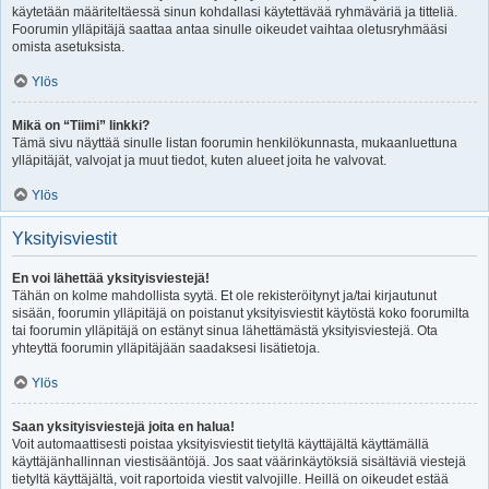
käytetään määriteltäessä sinun kohdallasi käytettävää ryhmäväriä ja titteliä.
Foorumin ylläpitäjä saattaa antaa sinulle oikeudet vaihtaa oletusryhmääsi
omista asetuksista.
Ylös
Mikä on “Tiimi” linkki?
Tämä sivu näyttää sinulle listan foorumin henkilökunnasta, mukaanluettuna
ylläpitäjät, valvojat ja muut tiedot, kuten alueet joita he valvovat.
Ylös
Yksityisviestit
En voi lähettää yksityisviestejä!
Tähän on kolme mahdollista syytä. Et ole rekisteröitynyt ja/tai kirjautunut
sisään, foorumin ylläpitäjä on poistanut yksityisviestit käytöstä koko foorumilta
tai foorumin ylläpitäjä on estänyt sinua lähettämästä yksityisviestejä. Ota
yhteyttä foorumin ylläpitäjään saadaksesi lisätietoja.
Ylös
Saan yksityisviestejä joita en halua!
Voit automaattisesti poistaa yksityisviestit tietyltä käyttäjältä käyttämällä
käyttäjänhallinnan viestisääntöjä. Jos saat väärinkäytöksiä sisältäviä viestejä
tietyltä käyttäjältä, voit raportoida viestit valvojille. Heillä on oikeudet estää