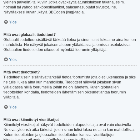
yleinen palvelin) tai kuviin, jotka ovat käyttäjätunnistuksen takana, esim.
hotmail tai yahoo sähköpostilaatikot, salasanasuojatut sivustot, jne.
Näyttääksesi kuvan, käytä BBCoden [img]-tagia.
Ylös
Mitä ovat globaalit tiedotteet?
Globaalit tiedotteet sisältävät tärkeää tietoa ja sinun tulisi lukea ne aina kun on
mahdolista. Ne näkyvät jokaisen alueen ylälaidassa ja omissa asetuksissa.
Globaalien tiedotteiden oikeudet myöntää foorumin ylläpitäjä.
Ylös
Mitä ovat tiedotteet?
Tiedotteet usein sisältävät tärkeää tietoa foorumista jota olet lukemassa ja siksi
ne tulisi lukea aina kun mahdollista. Tiedotteet näkyvät jokaisen sivun
ylälaidassa niillä foorumeilla joihin ne on lähetetty. Kuten globaalien
tiedotteiden kohdalla, tiedotteiden lähettämisen oikeudet antaa foorumin
ylläpitäjä.
Ylös
Mitä ovat kiinnitetyt viestiketjut
Kiinnitetyt viestiketjut näkyvät tiedotteiden alapuolella ja ovat vain etusivulla.
Ne ovat yleensä aika tärkeitä, joten sinun tulisi lukea ne aina kun mahdollista.
Kuten tiedotteiden ja globaalien tiedotteiden kanssa, viestiketjujen
kiinnittämisen oikeudet määrittelee foorumin ylläpitäjä.