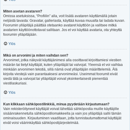
Miten asetan avataren?
Omissa asetuksissa, “Profiilin” alla, voit lisätä avataren käyttämällä jotain
neljästä tavasta: Gravatar, galleriasta, käyttää kuvaa muualta tai ladata kuvan.
Foorumin ylläpitäjä päättää otetaanko avataret käyttöön ja valitsee mitkä
avatarien käyttöönottotavat sallitaan. Jos et voi käyttää avataria, ota yhteyttä
foorumin ylläpitäjään.
Ylös
Mikä on arvonimi ja miten vaihdan sen?
Arvonimet, jotka näkyvät käyttäjänimesi alla osoittavat kirjoittamiesi viestien
määrän tai tietyt käyttäjät, kuten ylläpitäjät tai valvojat. Yleensä et voi vaihtaa
minkään arvonimen tekstiä, sillä nämä ovat ylläpitäjän määrittelemiä. Älä
kirjoita viestejä vain parantaaksesi arvonimeäsi. Useimmat foorumit eivät
siedä tätä ja valvojat tai ylläpitäjät voivat yksinkertaisesti pienentää
viestilaskuriasi.
Ylös
Kun klikkaan sähköpostilinkkiä, minua pyydetään kirjautumaan?
Vain rekisteröityneet käyttäjät voivat lähettää sähköpostia muille käyttäjille
sisäänrakennetulla sähköpostilomakkeella ja vain jos ylläpitäjä sallii tämän
ominaisuuden. Kirjautuminen vaaditaan, jotta tunnistautumattomat käyttäjät
eivät voisi väärinkäyttää sähköpostijärjestelmää.