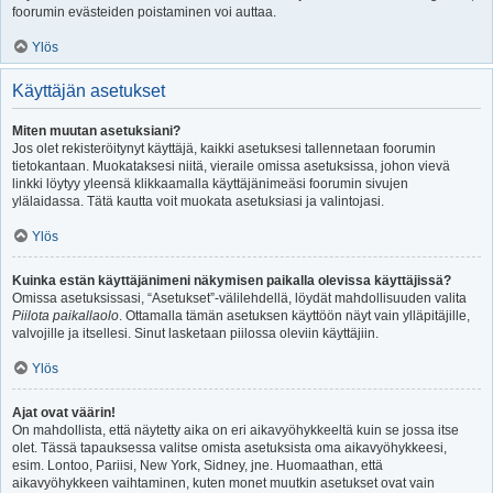
foorumin evästeiden poistaminen voi auttaa.
Ylös
Käyttäjän asetukset
Miten muutan asetuksiani?
Jos olet rekisteröitynyt käyttäjä, kaikki asetuksesi tallennetaan foorumin
tietokantaan. Muokataksesi niitä, vieraile omissa asetuksissa, johon vievä
linkki löytyy yleensä klikkaamalla käyttäjänimeäsi foorumin sivujen
ylälaidassa. Tätä kautta voit muokata asetuksiasi ja valintojasi.
Ylös
Kuinka estän käyttäjänimeni näkymisen paikalla olevissa käyttäjissä?
Omissa asetuksissasi, “Asetukset”-välilehdellä, löydät mahdollisuuden valita
Piilota paikallaolo
. Ottamalla tämän asetuksen käyttöön näyt vain ylläpitäjille,
valvojille ja itsellesi. Sinut lasketaan piilossa oleviin käyttäjiin.
Ylös
Ajat ovat väärin!
On mahdollista, että näytetty aika on eri aikavyöhykkeeltä kuin se jossa itse
olet. Tässä tapauksessa valitse omista asetuksista oma aikavyöhykkeesi,
esim. Lontoo, Pariisi, New York, Sidney, jne. Huomaathan, että
aikavyöhykkeen vaihtaminen, kuten monet muutkin asetukset ovat vain