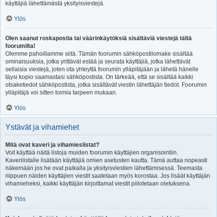
käyttäjiä lähettämästä yksityisviestejä.
Ylös
Olen saanut roskapostia tai väärinkäytöksiä sisältäviä viestejä tältä
foorumilta!
Olemme pahoillamme siitä. Tämän foorumin sähköpostilomake sisältää
ominaisuuksia, jotka yrittävät estää ja seurata käyttäjiä, jotka lähettävät
sellaisia viestejä, joten ota yhteyttä foorumin ylläpitäjään ja lähetä hänelle
täysi kopio saamastasi sähköpostista. On tärkeää, että se sisältää kaikki
otsaketiedot sähköpostista, jotka sisältävät viestin lähettäjän tiedot. Foorumin
ylläpitäjä voi sitten toimia tarpeen mukaan.
Ylös
Ystävät ja vihamiehet
Mitä ovat kaveri ja vihamieslistat?
Voit käyttää näitä listoja muiden foorumin käyttäjien organisointiin.
Kaverilistalle lisätään käyttäjiä omien asetusten kautta. Tämä auttaa nopeasti
näkemään jos he ovat paikalla ja yksityisviestien lähettämisessä. Teemasta
riippuen näiden käyttäjien viestit saatetaan myös korostaa. Jos lisäät käyttäjän
vihamieheksi, kaikki käyttäjän kirjoittamat viestit piilotetaan oletuksena.
Ylös