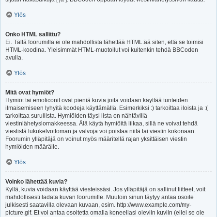
Ylös
Onko HTML sallittu?
Ei. Tällä foorumilla ei ole mahdollista lähettää HTML:ää siten, että se toimisi
HTML-koodina. Yleisimmät HTML-muotoilut voi kuitenkin tehdä BBCoden
avulla.
Ylös
Mitä ovat hymiöt?
Hymiöt tai emoticonit ovat pieniä kuvia joita voidaan käyttää tunteiden
ilmaisemiseen lyhyitä koodeja käyttämällä. Esimerkiksi :) tarkoittaa iloista ja :(
tarkoittaa surullista. Hymiöiden täysi lista on nähtävillä
viestinlähetyslomakkeessa. Älä käytä hymiöitä liikaa, sillä ne voivat tehdä
viestistä lukukelvottoman ja valvoja voi poistaa niitä tai viestin kokonaan.
Foorumin ylläpitäjä on voinut myös määritellä rajan yksittäisen viestin
hymiöiden määrälle.
Ylös
Voinko lähettää kuvia?
Kyllä, kuvia voidaan käyttää viesteissäsi. Jos ylläpitäjä on sallinut liitteet, voit
mahdollisesti ladata kuvan foorumille. Muutoin sinun täytyy antaa osoite
julkisesti saatavilla olevaan kuvaan, esim. http://www.example.com/my-
picture.gif. Et voi antaa osoitetta omalla koneellasi oleviin kuviin (ellei se ole