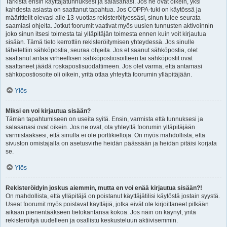
Tarkista ensin käyttäjätunnuksesi ja salasanasi. Jos ne ovat oikein, yksi
kahdesta asiasta on saattanut tapahtua. Jos COPPA-tuki on käytössä ja
määrittelit olevasi alle 13-vuotias rekisteröityessäsi, sinun tulee seurata
saamiasi ohjeita. Jotkut foorumit vaativat myös uusien tunnusten aktivoinnin
joko sinun itsesi toimesta tai ylläpitäjän toimesta ennen kuin voit kirjautua
sisään. Tämä tieto kerrottiin rekisteröitymisen yhteydessä. Jos sinulle
lähetettiin sähköpostia, seuraa ohjeita. Jos et saanut sähköpostia, olet
saattanut antaa virheellisen sähköpostiosoitteen tai sähköpostit ovat
saattaneet jäädä roskapostisuodattimeen. Jos olet varma, että antamasi
sähköpostiosoite oli oikein, yritä ottaa yhteyttä foorumin ylläpitäjään.
Ylös
Miksi en voi kirjautua sisään?
Tämän tapahtumiseen on useita syitä. Ensin, varmista että tunnuksesi ja
salasanasi ovat oikein. Jos ne ovat, ota yhteyttä foorumin ylläpitäjään
varmistaaksesi, että sinulla ei ole porttikieltoja. On myös mahdollista, että
sivuston omistajalla on asetusvirhe heidän päässään ja heidän pitäisi korjata
se.
Ylös
Rekisteröidyin joskus aiemmin, mutta en voi enää kirjautua sisään?!
On mahdollista, että ylläpitäjä on poistanut käyttäjätilisi käytöstä jostain syystä.
Useat foorumit myös poistavat käyttäjiä, jotka eivät ole kirjoittaneet pitkään
aikaan pienentääkseen tietokantansa kokoa. Jos näin on käynyt, yritä
rekisteröityä uudelleen ja osallistu keskusteluun aktiivisemmin.