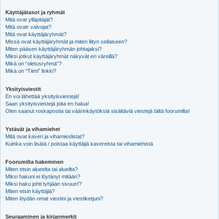
Käyttäjätasot ja ryhmät
Mitä ovat ylläpitäjät?
Mitä ovatr valvojat?
Mitä ovat käyttäjäryhmät?
Missä ovat käyttäjäryhmät ja miten liityn sellaiseen?
Miten pääsen käyttäjäryhmän johtajaksi?
Miksi jotkut käyttäjäryhmät näkyvät eri väreillä?
Mikä on “oletusryhmä”?
Mikä on “Tiimi” linkki?
Yksityisviestit
En voi lähettää yksityisviestejä!
Saan yksityisviestejä joita en halua!
Olen saanut roskapostia tai väärinkäytöksiä sisältäviä viestejä tältä foorumilta!
Ystävät ja vihamiehet
Mitä ovat kaveri ja vihamieslistat?
Kuinka voin lisätä / poistaa käyttäjiä kavereista tai vihamiehistä
Foorumilta hakeminen
Miten etsin alueelta tai alueilta?
Miksi hakuni ei löytänyt mitään?
Miksi haku johti tyhjään sivuun!?
Miten etsin käyttäjiä?
Miten löydän omat viestini ja viestiketjuni?
Seuraaminen ja kirjanmerkit