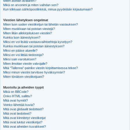
Miten asetan avataren?
Mikä on arvonimi ja miten vaihdan sen?
Kun klikkaan sähköpostilinkkiä, minua pyydetään kirjautumaan?
Viestien lähetyksen ongelmat
Miten luon uuden viestiketjun tai lähetän vastauksen?
Miten muokkaan tai poistan viestejä?
Miten liitän allekirjoituksen viestiini?
Kuinka luon äänestyksen?
Miksi en voi lisätä vastausvaihtoehtoja kyselyyn?
Kuinka muokkaan tai poistan äänestyksen?
Miksi en pääse alueelle?
Miksi en voi liittää tiedostoja?
Miksi sain varoituksen?
Miten ilmoitan viestin valvojalle?
Mitä “Tallenna”-painike viestin kirjoittamisessa tekee?
Miksi minun viestini tarvitsee hyväksynnän?
Miten tönäisen viestiketjuani?
Muotoilu ja aiheiden tyypit
Mikä on BBCode?
Onko HTML sallittu?
Mitä ovat hymiöt?
Voinko lähettää kuvia?
Mitä ovat globaalit tiedotteet?
Mitä ovat tiedotteet?
Mitä ovat kiinnitetyt viestiketjut
Mitä ovat lukitut viestiketjut?
Mitä ovat aiheiden kuvakkeet?