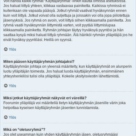
Voit nähdä kaikki ryhmät “Käyttäjäryhmät”-linkin kautta omissa asetuksissa.
Jos haluat liittyä yhteen, klikkaa vastaavaa painiketta. Kaikissa ryhmissä ei
kuitenkaan ole vapaata pääsyä. Jotkut ryhmät vaativat hyväksynnän ennen
kuin voit liittyä. Jotkut voivat olla suljettuja ja joissakin voi olla jopa piilotettuja
jäsenyyksiä. Jos ryhmä on avoin, voit liittyä siihen klikkaamalla painiketta. Jos
ryhmä vaatii hyväksynnän liittymistä varten, voit pyytää liittymislupaa
klikkaamalla painiketta. Ryhmän johtajan täytyy hyväksyä pyyntösi ja hän
saattaa kysyä miksi haluat liittyä ryhmään. Älä häiriköi ryhmän ylläpitäjiä jos he
eivät hyväksy pyyntöäsi. Heillä on syynsä.
Ylös
Miten pääsen käyttäjäryhmän johtajaksi?
Käyttäjäryhmän johtaja on yleensä määritelty, kun käyttäjäryhmät on alunperin
luotu ylläpitäjän toimesta. Jos haluat luoda käyttäjäryhmän, ensimmäinen
yhteyshenkilösi tulisi olla ylläpitäjä. Kokeile yksityisviestin lähettämistä.
Ylös
Miksi jotkut käyttäjäryhmät näkyvät eri väreillä?
Foorumin ylläpitäjä voi määritellä tietyn käyttäjäryhmän jäsenille värin joka
helpottaa kyseisen käyttäjäryhmän jäsenten tunnistamista.
Ylös
Mikä on “oletusryhmä”?
Jos olet useamman kuin yhden käyttäjäryhmän jäsen, oletusryhmääsi