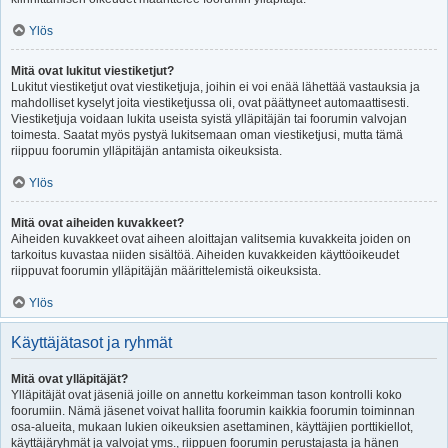
Ylös
Mitä ovat lukitut viestiketjut?
Lukitut viestiketjut ovat viestiketjuja, joihin ei voi enää lähettää vastauksia ja
mahdolliset kyselyt joita viestiketjussa oli, ovat päättyneet automaattisesti.
Viestiketjuja voidaan lukita useista syistä ylläpitäjän tai foorumin valvojan
toimesta. Saatat myös pystyä lukitsemaan oman viestiketjusi, mutta tämä
riippuu foorumin ylläpitäjän antamista oikeuksista.
Ylös
Mitä ovat aiheiden kuvakkeet?
Aiheiden kuvakkeet ovat aiheen aloittajan valitsemia kuvakkeita joiden on
tarkoitus kuvastaa niiden sisältöä. Aiheiden kuvakkeiden käyttöoikeudet
riippuvat foorumin ylläpitäjän määrittelemistä oikeuksista.
Ylös
Käyttäjätasot ja ryhmät
Mitä ovat ylläpitäjät?
Ylläpitäjät ovat jäseniä joille on annettu korkeimman tason kontrolli koko
foorumiin. Nämä jäsenet voivat hallita foorumin kaikkia foorumin toiminnan
osa-alueita, mukaan lukien oikeuksien asettaminen, käyttäjien porttikiellot,
käyttäjäryhmät ja valvojat yms., riippuen foorumin perustajasta ja hänen