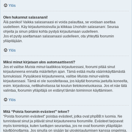
Ylös
Olen hukannut salasanani!
Älä panikoi! Vaikka salasanaasi ei voida palauttaa, se voidaan asettaa
uudelleen. Käy kirjautumissivulla ja klikkaa
Unohdin salasanani
. Seuraa
ohjeita ja sinun pitäisi kohta pystyä kirjautumaan uudelleen.
Jos et pysty asettamaan salasanaasi uudelleen, ota yhteyttä foorumin
ylläpitäjään.
Ylös
Miksi minut kirjataan ulos automaattisesti?
Jos et valitse
Muista minut
-laatikkoa kirjautuessasi, foorumi pitää sinut
kirjautuneena ennalta määritellyn ajan. Tämä estää muita väärinkäyttämästä
tunnuksiasi. Pysyäksesi kirjautuneena, valitse
Muista minut
-valinta
kirjautuessasi. Tämä ei ole suositeltavaa, jos käytät foorumia jaetulta koneelta,
esim. kirjastossa, nettikahvilassa tai koulun tietokoneluokassa. Jos et näe tätä
valintaa, foorumin ylläpitäjä on estänyt tämän toiminnon käyttämisen.
Ylös
Mitä “Poista foorumin evästeet” tekee?
“Poista foorumin evästeet” poistaa evästeet, jotka ovat phpBB:n luomia. Ne
tunnistavat sinut ja pitävät sinut kirjautuneena foorumille. Evästeet tarjoavat
myös toimintoja, kuten luettujen seurantaa, jos ne ovat foorumin ylläpitäjän
käyttöönottamia. Jos sinulla on sisään tai uloskirjautumisen kanssa ongelmia,