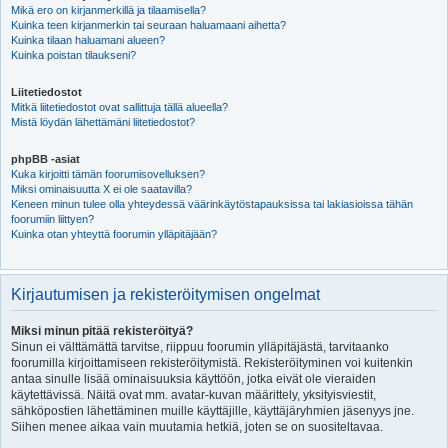
Mikä ero on kirjanmerkillä ja tilaamisella?
Kuinka teen kirjanmerkin tai seuraan haluamaani aihetta?
Kuinka tilaan haluamani alueen?
Kuinka poistan tilaukseni?
Liitetiedostot
Mitkä liitetiedostot ovat sallittuja tällä alueella?
Mistä löydän lähettämäni liitetiedostot?
phpBB -asiat
Kuka kirjoitti tämän foorumisovelluksen?
Miksi ominaisuutta X ei ole saatavilla?
Keneen minun tulee olla yhteydessä väärinkäytöstapauksissa tai lakiasioissa tähän
foorumiin liittyen?
Kuinka otan yhteyttä foorumin ylläpitäjään?
Kirjautumisen ja rekisteröitymisen ongelmat
Miksi minun pitää rekisteröityä?
Sinun ei välttämättä tarvitse, riippuu foorumin ylläpitäjästä, tarvitaanko
foorumilla kirjoittamiseen rekisteröitymistä. Rekisteröityminen voi kuitenkin
antaa sinulle lisää ominaisuuksia käyttöön, jotka eivät ole vieraiden
käytettävissä. Näitä ovat mm. avatar-kuvan määrittely, yksityisviestit,
sähköpostien lähettäminen muille käyttäjille, käyttäjäryhmien jäsenyys jne.
Siihen menee aikaa vain muutamia hetkiä, joten se on suositeltavaa.