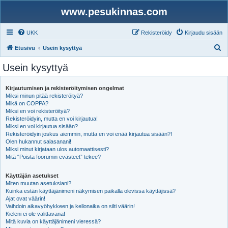
www.pesukinnas.com
UKK
Rekisteröidy
Kirjaudu sisään
E
Etusivu
Usein kysyttyä
t
Usein kysyttyä
s
i
Kirjautumisen ja rekisteröitymisen ongelmat
Miksi minun pitää rekisteröityä?
Mikä on COPPA?
Miksi en voi rekisteröityä?
Rekisteröidyin, mutta en voi kirjautua!
Miksi en voi kirjautua sisään?
Rekisteröidyin joskus aiemmin, mutta en voi enää kirjautua sisään?!
Olen hukannut salasanani!
Miksi minut kirjataan ulos automaattisesti?
Mitä “Poista foorumin evästeet” tekee?
Käyttäjän asetukset
Miten muutan asetuksiani?
Kuinka estän käyttäjänimeni näkymisen paikalla olevissa käyttäjissä?
Ajat ovat väärin!
Vaihdoin aikavyöhykkeen ja kellonaika on silti väärin!
Kieleni ei ole valittavana!
Mitä kuvia on käyttäjänimeni vieressä?