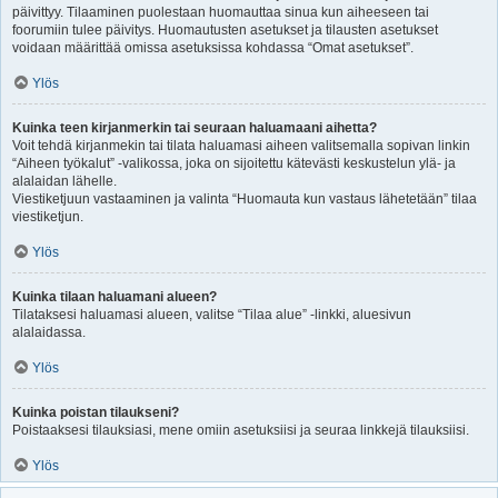
päivittyy. Tilaaminen puolestaan huomauttaa sinua kun aiheeseen tai
foorumiin tulee päivitys. Huomautusten asetukset ja tilausten asetukset
voidaan määrittää omissa asetuksissa kohdassa “Omat asetukset”.
Ylös
Kuinka teen kirjanmerkin tai seuraan haluamaani aihetta?
Voit tehdä kirjanmekin tai tilata haluamasi aiheen valitsemalla sopivan linkin
“Aiheen työkalut” -valikossa, joka on sijoitettu kätevästi keskustelun ylä- ja
alalaidan lähelle.
Viestiketjuun vastaaminen ja valinta “Huomauta kun vastaus lähetetään” tilaa
viestiketjun.
Ylös
Kuinka tilaan haluamani alueen?
Tilataksesi haluamasi alueen, valitse “Tilaa alue” -linkki, aluesivun
alalaidassa.
Ylös
Kuinka poistan tilaukseni?
Poistaaksesi tilauksiasi, mene omiin asetuksiisi ja seuraa linkkejä tilauksiisi.
Ylös