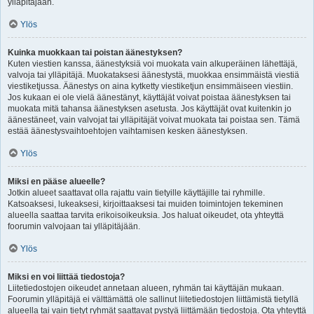
ylläpitäjään.
Ylös
Kuinka muokkaan tai poistan äänestyksen?
Kuten viestien kanssa, äänestyksiä voi muokata vain alkuperäinen lähettäjä,
valvoja tai ylläpitäjä. Muokataksesi äänestystä, muokkaa ensimmäistä viestiä
viestiketjussa. Äänestys on aina kytketty viestiketjun ensimmäiseen viestiin.
Jos kukaan ei ole vielä äänestänyt, käyttäjät voivat poistaa äänestyksen tai
muokata mitä tahansa äänestyksen asetusta. Jos käyttäjät ovat kuitenkin jo
äänestäneet, vain valvojat tai ylläpitäjät voivat muokata tai poistaa sen. Tämä
estää äänestysvaihtoehtojen vaihtamisen kesken äänestyksen.
Ylös
Miksi en pääse alueelle?
Jotkin alueet saattavat olla rajattu vain tietyille käyttäjille tai ryhmille.
Katsoaksesi, lukeaksesi, kirjoittaaksesi tai muiden toimintojen tekeminen
alueella saattaa tarvita erikoisoikeuksia. Jos haluat oikeudet, ota yhteyttä
foorumin valvojaan tai ylläpitäjään.
Ylös
Miksi en voi liittää tiedostoja?
Liitetiedostojen oikeudet annetaan alueen, ryhmän tai käyttäjän mukaan.
Foorumin ylläpitäjä ei välttämättä ole sallinut liitetiedostojen liittämistä tietyllä
alueella tai vain tietyt ryhmät saattavat pystyä liittämään tiedostoja. Ota yhteyttä