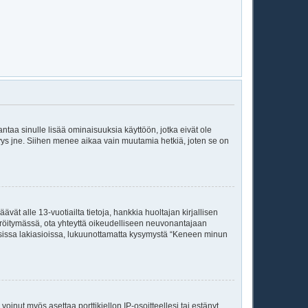
 antaa sinulle lisää ominaisuuksia käyttöön, jotka eivät ole
enyys jne. Siihen menee aikaa vain muutamia hetkiä, joten se on
vät alle 13-vuotiailta tietoja, hankkia huoltajan kirjallisen
teröitymässä, ota yhteyttä oikeudelliseen neuvonantajaan
isissa lakiasioissa, lukuunottamatta kysymystä “Keneen minun
voinut myös asettaa porttikiellon IP-osoitteellesi tai estänyt