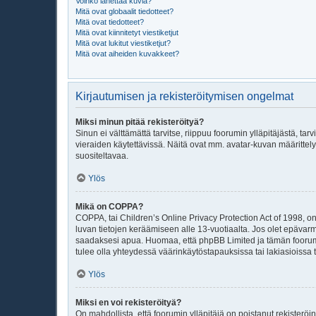
Voinko lähettää kuvia?
Mitä ovat globaalit tiedotteet?
Mitä ovat tiedotteet?
Mitä ovat kiinnitetyt viestiketjut
Mitä ovat lukitut viestiketjut?
Mitä ovat aiheiden kuvakkeet?
Kirjautumisen ja rekisteröitymisen ongelmat
Miksi minun pitää rekisteröityä?
Sinun ei välttämättä tarvitse, riippuu foorumin ylläpitäjästä, ta
vieraiden käytettävissä. Näitä ovat mm. avatar-kuvan määrittely
suositeltavaa.
Ylös
Mikä on COPPA?
COPPA, tai Children’s Online Privacy Protection Act of 1998, on y
luvan tietojen keräämiseen alle 13-vuotiaalta. Jos olet epävar
saadaksesi apua. Huomaa, että phpBB Limited ja tämän foorumin
tulee olla yhteydessä väärinkäytöstapauksissa tai lakiasioissa t
Ylös
Miksi en voi rekisteröityä?
On mahdollista, että foorumin ylläpitäjä on poistanut rekisteröin