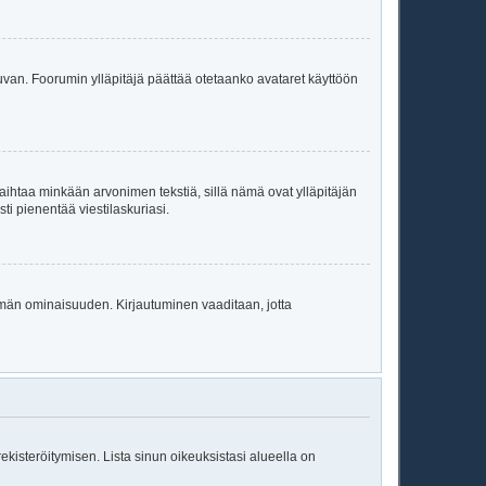
a kuvan. Foorumin ylläpitäjä päättää otetaanko avataret käyttöön
oi vaihtaa minkään arvonimen tekstiä, sillä nämä ovat ylläpitäjän
sti pienentää viestilaskuriasi.
 tämän ominaisuuden. Kirjautuminen vaaditaan, jotta
 rekisteröitymisen. Lista sinun oikeuksistasi alueella on