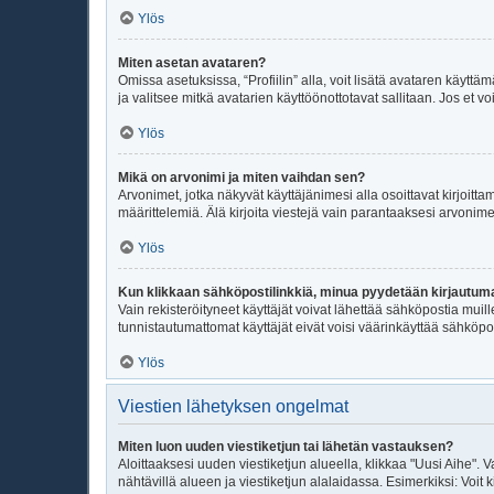
Ylös
Miten asetan avataren?
Omissa asetuksissa, “Profiilin” alla, voit lisätä avataren käyttä
ja valitsee mitkä avatarien käyttöönottotavat sallitaan. Jos et vo
Ylös
Mikä on arvonimi ja miten vaihdan sen?
Arvonimet, jotka näkyvät käyttäjänimesi alla osoittavat kirjoittam
määrittelemiä. Älä kirjoita viestejä vain parantaaksesi arvonimeäs
Ylös
Kun klikkaan sähköpostilinkkiä, minua pyydetään kirjautu
Vain rekisteröityneet käyttäjät voivat lähettää sähköpostia muil
tunnistautumattomat käyttäjät eivät voisi väärinkäyttää sähköpo
Ylös
Viestien lähetyksen ongelmat
Miten luon uuden viestiketjun tai lähetän vastauksen?
Aloittaaksesi uuden viestiketjun alueella, klikkaa "Uusi Aihe". V
nähtävillä alueen ja viestiketjun alalaidassa. Esimerkiksi: Voit kir