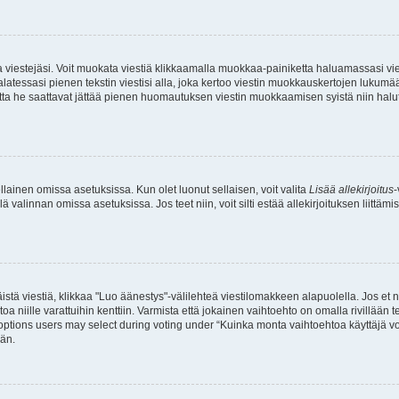
ia viestejäsi. Voit muokata viestiä klikkaamalla muokkaa-painiketta haluamassasi vies
n palatessasi pienen tekstin viestisi alla, joka kertoo viestin muokkauskertojen lu
, mutta he saattavat jättää pienen huomautuksen viestin muokkaamisen syistä niin halu
sellainen omissa asetuksissa. Kun olet luonut sellaisen, voit valita
Lisää allekirjoitus
-
lä valinnan omissa asetuksissa. Jos teet niin, voit silti estää allekirjoituksen liittäm
istä viestiä, klikkaa "Luo äänestys"-välilehteä viestilomakkeen alapuolella. Jos et näe
a niille varattuihin kenttiin. Varmista että jokainen vaihtoehto on omalla rivillään
 options users may select during voting under “Kuinka monta vaihtoehtoa käyttäjä voi
ään.