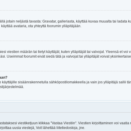
mällä jotain neljästä tavasta: Gravatar, galleriasta, käyttää kuvaa muualta tai ladat
i käyttää avataria, ota yhteyttä foorumin ylläpitäjään.
iesi viestien määrän tai tietyt käyttäjät, kuten ylläpitäjät tai valvojat. Yleensä et v
i. Useimmat foorumit eivät siedä tätä ja valvojat tai ylläpitäjät voivat yksinkertaise
maan?
le käyttäjille sisäänrakennetulla sähköpostilomakkeella ja vain jos ylläpitäjä sallii
stijärjestelmää.
astataksesi viestiketjuun klikkaa "Vastaa Viestiin". Viestien kirjoittaminen voi vaatia
joittaa uusia viestejä, Voit lähettää liitetiedostoja, jne.