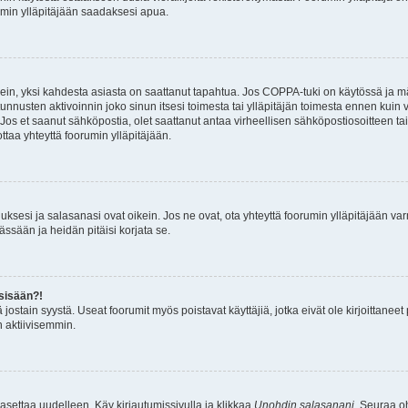
rumin ylläpitäjään saadaksesi apua.
ein, yksi kahdesta asiasta on saattanut tapahtua. Jos COPPA-tuki on käytössä ja määr
nnusten aktivoinnin joko sinun itsesi toimesta tai ylläpitäjän toimesta ennen kuin vo
. Jos et saanut sähköpostia, olet saattanut antaa virheellisen sähköpostiosoitteen t
ottaa yhteyttä foorumin ylläpitäjään.
sesi ja salasanasi ovat oikein. Jos ne ovat, ota yhteyttä foorumin ylläpitäjään varmi
ässään ja heidän pitäisi korjata se.
 sisään?!
stä jostain syystä. Useat foorumit myös poistavat käyttäjiä, jotka eivät ole kirjoitta
n aktiivisemmin.
asettaa uudelleen. Käy kirjautumissivulla ja klikkaa
Unohdin salasanani
. Seuraa oh