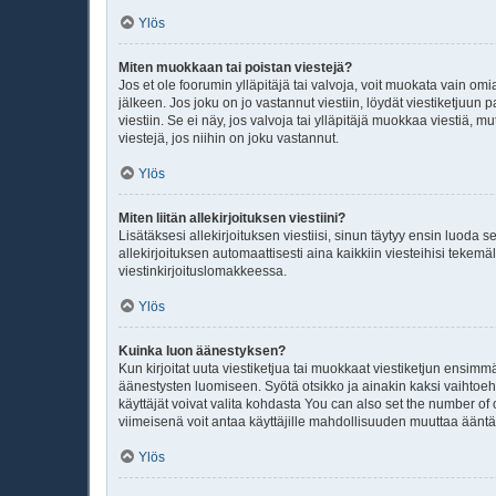
Ylös
Miten muokkaan tai poistan viestejä?
Jos et ole foorumin ylläpitäjä tai valvoja, voit muokata vain om
jälkeen. Jos joku on jo vastannut viestiin, löydät viestiketjuu
viestiin. Se ei näy, jos valvoja tai ylläpitäjä muokkaa viestiä
viestejä, jos niihin on joku vastannut.
Ylös
Miten liitän allekirjoituksen viestiini?
Lisätäksesi allekirjoituksen viestiisi, sinun täytyy ensin luoda 
allekirjoituksen automaattisesti aina kaikkiin viesteihisi tekemäl
viestinkirjoituslomakkeessa.
Ylös
Kuinka luon äänestyksen?
Kun kirjoitat uuta viestiketjua tai muokkaat viestiketjun ensimmä
äänestysten luomiseen. Syötä otsikko ja ainakin kaksi vaihtoehto
käyttäjät voivat valita kohdasta You can also set the number of
viimeisenä voit antaa käyttäjille mahdollisuuden muuttaa äänt
Ylös