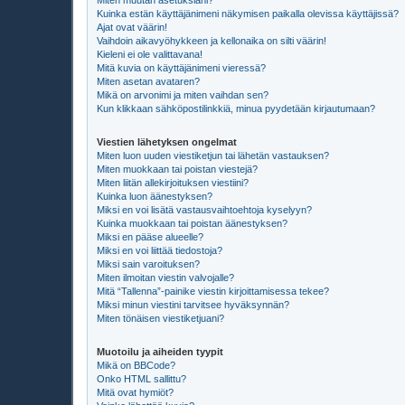
Miten muutan asetuksiani?
Kuinka estän käyttäjänimeni näkymisen paikalla olevissa käyttäjissä?
Ajat ovat väärin!
Vaihdoin aikavyöhykkeen ja kellonaika on silti väärin!
Kieleni ei ole valittavana!
Mitä kuvia on käyttäjänimeni vieressä?
Miten asetan avataren?
Mikä on arvonimi ja miten vaihdan sen?
Kun klikkaan sähköpostilinkkiä, minua pyydetään kirjautumaan?
Viestien lähetyksen ongelmat
Miten luon uuden viestiketjun tai lähetän vastauksen?
Miten muokkaan tai poistan viestejä?
Miten liitän allekirjoituksen viestiini?
Kuinka luon äänestyksen?
Miksi en voi lisätä vastausvaihtoehtoja kyselyyn?
Kuinka muokkaan tai poistan äänestyksen?
Miksi en pääse alueelle?
Miksi en voi liittää tiedostoja?
Miksi sain varoituksen?
Miten ilmoitan viestin valvojalle?
Mitä “Tallenna”-painike viestin kirjoittamisessa tekee?
Miksi minun viestini tarvitsee hyväksynnän?
Miten tönäisen viestiketjuani?
Muotoilu ja aiheiden tyypit
Mikä on BBCode?
Onko HTML sallittu?
Mitä ovat hymiöt?