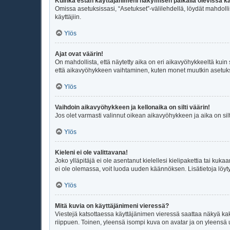
Kuinka estän käyttäjänimeni näkymisen paikalla olevissa kä
Omissa asetuksissasi, “Asetukset”-välilehdellä, löydät mahdoll
käyttäjiin.
Ylös
Ajat ovat väärin!
On mahdollista, että näytetty aika on eri aikavyöhykkeeltä kui
että aikavyöhykkeen vaihtaminen, kuten monet muutkin asetukset o
Ylös
Vaihdoin aikavyöhykkeen ja kellonaika on silti väärin!
Jos olet varmasti valinnut oikean aikavyöhykkeen ja aika on sil
Ylös
Kieleni ei ole valittavana!
Joko ylläpitäjä ei ole asentanut kielellesi kielipakettia tai kuka
ei ole olemassa, voit luoda uuden käännöksen. Lisätietoja löyt
Ylös
Mitä kuvia on käyttäjänimeni vieressä?
Viestejä katsottaessa käyttäjänimen vieressä saattaa näkyä kaksi
riippuen. Toinen, yleensä isompi kuva on avatar ja on yleensä un