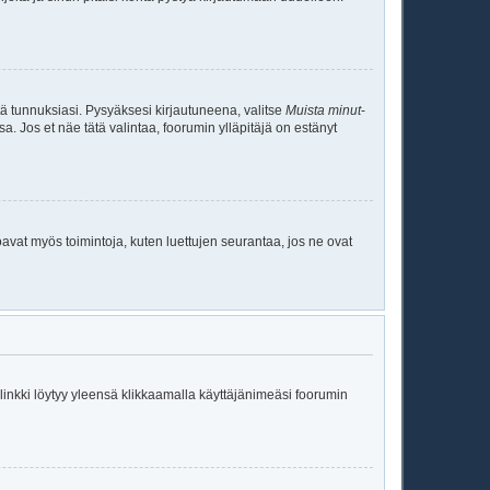
tä tunnuksiasi. Pysyäksesi kirjautuneena, valitse
Muista minut
-
sa. Jos et näe tätä valintaa, foorumin ylläpitäjä on estänyt
oavat myös toimintoja, kuten luettujen seurantaa, jos ne ovat
ä linkki löytyy yleensä klikkaamalla käyttäjänimeäsi foorumin