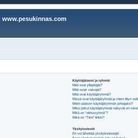
www.pesukinnas.com
Käyttäjätasot ja ryhmät
Mitä ovat ylläpitäjät?
Mitä ovatr valvojat?
Mitä ovat käyttäjäryhmät?
Missä ovat käyttäjäryhmät ja miten liityn sel
Miten pääsen käyttäjäryhmän johtajaksi?
Miksi jotkut käyttäjäryhmät näkyvät eri värei
Mikä on “oletusryhmä”?
Mikä on “Tiimi” linkki?
Yksityisviestit
En voi lähettää yksityisviestejä!