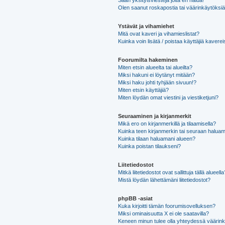
Saan yksityisviestejä joita en halua!
Olen saanut roskapostia tai väärinkäytöksiä s
Ystävät ja vihamiehet
Mitä ovat kaveri ja vihamieslistat?
Kuinka voin lisätä / poistaa käyttäjiä kaverei
Foorumilta hakeminen
Miten etsin alueelta tai alueilta?
Miksi hakuni ei löytänyt mitään?
Miksi haku johti tyhjään sivuun!?
Miten etsin käyttäjiä?
Miten löydän omat viestini ja viestiketjuni?
Seuraaminen ja kirjanmerkit
Mikä ero on kirjanmerkillä ja tilaamisella?
Kuinka teen kirjanmerkin tai seuraan haluam
Kuinka tilaan haluamani alueen?
Kuinka poistan tilaukseni?
Liitetiedostot
Mitkä liitetiedostot ovat sallittuja tällä alueell
Mistä löydän lähettämäni liitetiedostot?
phpBB -asiat
Kuka kirjoitti tämän foorumisovelluksen?
Miksi ominaisuutta X ei ole saatavilla?
Keneen minun tulee olla yhteydessä väärinkäy