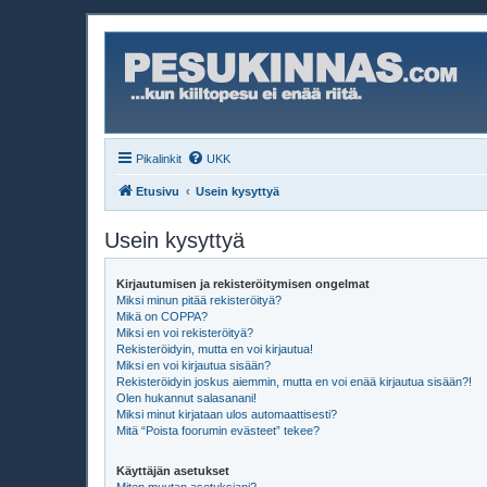
Pikalinkit
UKK
Etusivu
Usein kysyttyä
Usein kysyttyä
Kirjautumisen ja rekisteröitymisen ongelmat
Miksi minun pitää rekisteröityä?
Mikä on COPPA?
Miksi en voi rekisteröityä?
Rekisteröidyin, mutta en voi kirjautua!
Miksi en voi kirjautua sisään?
Rekisteröidyin joskus aiemmin, mutta en voi enää kirjautua sisään?!
Olen hukannut salasanani!
Miksi minut kirjataan ulos automaattisesti?
Mitä “Poista foorumin evästeet” tekee?
Käyttäjän asetukset