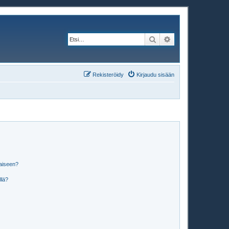
Etsi
Tarkennettu haku
Rekisteröidy
Kirjaudu sisään
laiseen?
llä?