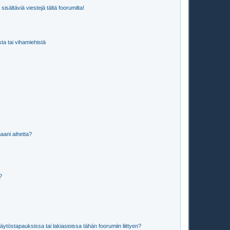
isältäviä viestejä tältä foorumilta!
sta tai vihamiehistä
aani aihetta?
a?
töstapauksissa tai lakiasioissa tähän foorumiin liittyen?