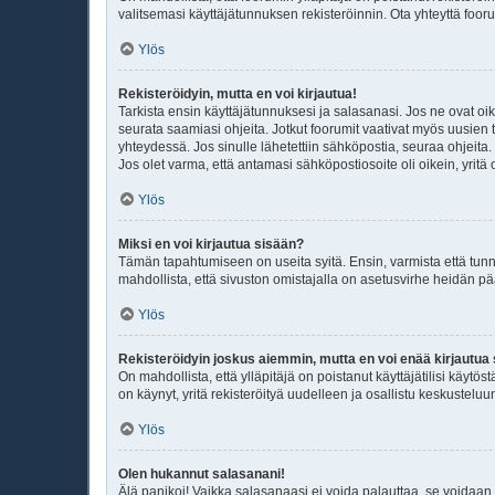
valitsemasi käyttäjätunnuksen rekisteröinnin. Ota yhteyttä foo
Ylös
Rekisteröidyin, mutta en voi kirjautua!
Tarkista ensin käyttäjätunnuksesi ja salasanasi. Jos ne ovat oik
seurata saamiasi ohjeita. Jotkut foorumit vaativat myös uusien tu
yhteydessä. Jos sinulle lähetettiin sähköpostia, seuraa ohjeita
Jos olet varma, että antamasi sähköpostiosoite oli oikein, yritä 
Ylös
Miksi en voi kirjautua sisään?
Tämän tapahtumiseen on useita syitä. Ensin, varmista että tunnuk
mahdollista, että sivuston omistajalla on asetusvirhe heidän pä
Ylös
Rekisteröidyin joskus aiemmin, mutta en voi enää kirjautua
On mahdollista, että ylläpitäjä on poistanut käyttäjätilisi käytö
on käynyt, yritä rekisteröityä uudelleen ja osallistu keskusteluu
Ylös
Olen hukannut salasanani!
Älä panikoi! Vaikka salasanaasi ei voida palauttaa, se voidaan 