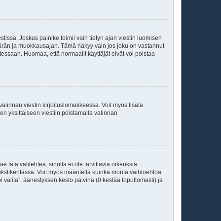
tissä. Joskus painike toimii vain tietyn ajan viestin luomisen
kumäärän ja muokkausajan. Tämä näkyy vain jos joku on vastannut
tessaan. Huomaa, että normaalit käyttäjät eivät voi poistaa
valinnan viestin kirjoituslomakkeessa. Voit myös lisätä
isen yksittäiseen viestiin poistamalla valinnan
 tätä välilehteä, sinulla ei ole tarvittavia oikeuksia
 tekstikentässä. Voit myös määritellä kuinka monta vaihtoehtoa
 valita”, äänestyksen kesto päivinä (0 kestää loputtomasti) ja