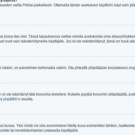
yttäjissä?
isuuden valita
Piilota paikallaolo
. Ottamalla tämän asetuksen käyttöön näyt vain ylläpit
n se jossa itse olet. Tässä tapauksessa valitse omista asetuksista oma aikavyöhykke
vat vain rekisteröityneille käyttäjille. Jos et ole rekisteröitynyt, tämä on hyvä aik
ti väärin, on palvelimen kellonaika väärin. Ota yhteyttä ylläpitäjään korjataksesi on
an ei ole kääntänyt tätä foorumia kielellesi. Kokeile pyytää foorumin ylläpitäjältä, jos
yy
phpBB
®:n sivuilta.
 kuvaa. Yksi niistä voi olla arvonimeesi liitetty kuva esimerkiksi tähtien, laatikoid
iikki tai henkilökohtainen jokaisella käyttäjällä.