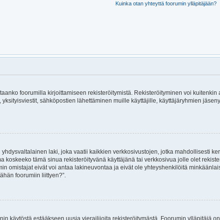
Kuinka otan yhteyttä foorumin ylläpitäjään?
rvitaanko foorumilla kirjoittamiseen rekisteröitymistä. Rekisteröityminen voi kuitenkin
, yksityisviestit, sähköpostien lähettäminen muille käyttäjille, käyttäjäryhmien jäs
hdysvaltalainen laki, joka vaatii kaikkien verkkosivustojen, jotka mahdollisesti kerää
ma koskeeko tämä sinua rekisteröityvänä käyttäjänä tai verkkosivua jolle olet rekis
 omistajat eivät voi antaa lakineuvontaa ja eivät ole yhteyshenkilöitä minkäänla
ähän foorumiin liittyen?”.
nin käytöstä estääkseen uusia vierailijoita rekisteröitymästä. Foorumin ylläpitäjä on 