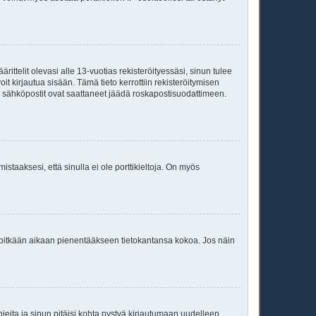
ittelit olevasi alle 13-vuotias rekisteröityessäsi, sinun tulee
it kirjautua sisään. Tämä tieto kerrottiin rekisteröitymisen
ai sähköpostit ovat saattaneet jäädä roskapostisuodattimeen.
staaksesi, että sinulla ei ole porttikieltoja. On myös
neet pitkään aikaan pienentääkseen tietokantansa kokoa. Jos näin
jeita ja sinun pitäisi kohta pystyä kirjautumaan uudelleen.