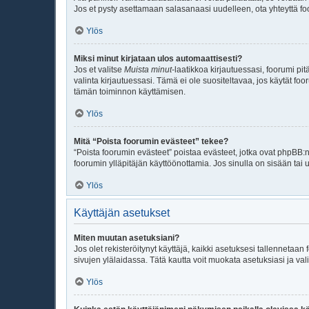
Jos et pysty asettamaan salasanaasi uudelleen, ota yhteyttä fo
Ylös
Miksi minut kirjataan ulos automaattisesti?
Jos et valitse
Muista minut
-laatikkoa kirjautuessasi, foorumi p
valinta kirjautuessasi. Tämä ei ole suositeltavaa, jos käytät foo
tämän toiminnon käyttämisen.
Ylös
Mitä “Poista foorumin evästeet” tekee?
“Poista foorumin evästeet” poistaa evästeet, jotka ovat phpBB:n 
foorumin ylläpitäjän käyttöönottamia. Jos sinulla on sisään ta
Ylös
Käyttäjän asetukset
Miten muutan asetuksiani?
Jos olet rekisteröitynyt käyttäjä, kaikki asetuksesi tallennetaa
sivujen ylälaidassa. Tätä kautta voit muokata asetuksiasi ja vali
Ylös