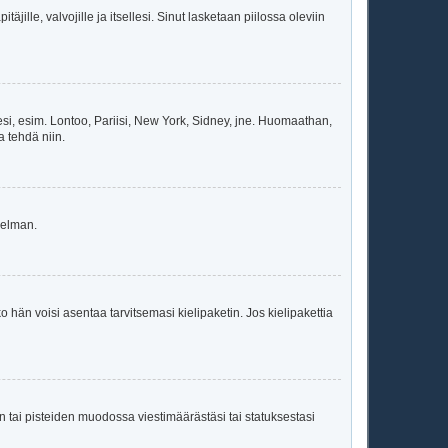
äjille, valvojille ja itsellesi. Sinut lasketaan piilossa oleviin
esi, esim. Lontoo, Pariisi, New York, Sidney, jne. Huomaathan,
a tehdä niin.
gelman.
ko hän voisi asentaa tarvitsemasi kielipaketin. Jos kielipakettia
en tai pisteiden muodossa viestimäärästäsi tai statuksestasi