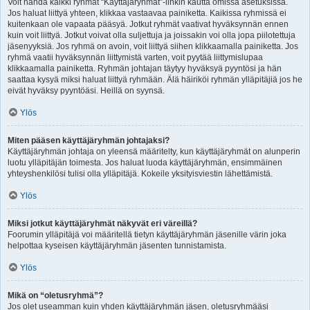
Voit nähdä kaikki ryhmät “Käyttäjäryhmät”-linkin kautta omissa asetuksissa.
Jos haluat liittyä yhteen, klikkaa vastaavaa painiketta. Kaikissa ryhmissä ei
kuitenkaan ole vapaata pääsyä. Jotkut ryhmät vaativat hyväksynnän ennen
kuin voit liittyä. Jotkut voivat olla suljettuja ja joissakin voi olla jopa piilotettuja
jäsenyyksiä. Jos ryhmä on avoin, voit liittyä siihen klikkaamalla painiketta. Jos
ryhmä vaatii hyväksynnän liittymistä varten, voit pyytää liittymislupaa
klikkaamalla painiketta. Ryhmän johtajan täytyy hyväksyä pyyntösi ja hän
saattaa kysyä miksi haluat liittyä ryhmään. Älä häiriköi ryhmän ylläpitäjiä jos he
eivät hyväksy pyyntöäsi. Heillä on syynsä.
Ylös
Miten pääsen käyttäjäryhmän johtajaksi?
Käyttäjäryhmän johtaja on yleensä määritelty, kun käyttäjäryhmät on alunperin
luotu ylläpitäjän toimesta. Jos haluat luoda käyttäjäryhmän, ensimmäinen
yhteyshenkilösi tulisi olla ylläpitäjä. Kokeile yksityisviestin lähettämistä.
Ylös
Miksi jotkut käyttäjäryhmät näkyvät eri väreillä?
Foorumin ylläpitäjä voi määritellä tietyn käyttäjäryhmän jäsenille värin joka
helpottaa kyseisen käyttäjäryhmän jäsenten tunnistamista.
Ylös
Mikä on “oletusryhmä”?
Jos olet useamman kuin yhden käyttäjäryhmän jäsen, oletusryhmääsi