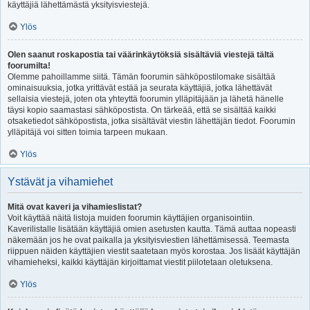
käyttäjiä lähettämästä yksityisviestejä.
Ylös
Olen saanut roskapostia tai väärinkäytöksiä sisältäviä viestejä tältä
foorumilta!
Olemme pahoillamme siitä. Tämän foorumin sähköpostilomake sisältää
ominaisuuksia, jotka yrittävät estää ja seurata käyttäjiä, jotka lähettävät
sellaisia viestejä, joten ota yhteyttä foorumin ylläpitäjään ja lähetä hänelle
täysi kopio saamastasi sähköpostista. On tärkeää, että se sisältää kaikki
otsaketiedot sähköpostista, jotka sisältävät viestin lähettäjän tiedot. Foorumin
ylläpitäjä voi sitten toimia tarpeen mukaan.
Ylös
Ystävät ja vihamiehet
Mitä ovat kaveri ja vihamieslistat?
Voit käyttää näitä listoja muiden foorumin käyttäjien organisointiin.
Kaverilistalle lisätään käyttäjiä omien asetusten kautta. Tämä auttaa nopeasti
näkemään jos he ovat paikalla ja yksityisviestien lähettämisessä. Teemasta
riippuen näiden käyttäjien viestit saatetaan myös korostaa. Jos lisäät käyttäjän
vihamieheksi, kaikki käyttäjän kirjoittamat viestit piilotetaan oletuksena.
Ylös