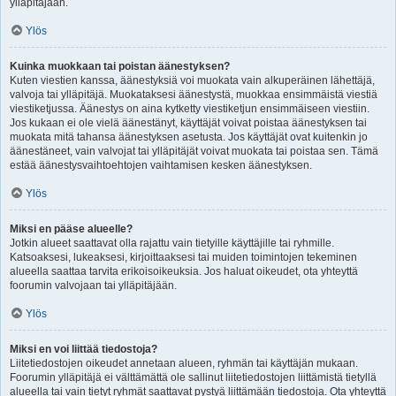
ylläpitäjään.
Ylös
Kuinka muokkaan tai poistan äänestyksen?
Kuten viestien kanssa, äänestyksiä voi muokata vain alkuperäinen lähettäjä,
valvoja tai ylläpitäjä. Muokataksesi äänestystä, muokkaa ensimmäistä viestiä
viestiketjussa. Äänestys on aina kytketty viestiketjun ensimmäiseen viestiin.
Jos kukaan ei ole vielä äänestänyt, käyttäjät voivat poistaa äänestyksen tai
muokata mitä tahansa äänestyksen asetusta. Jos käyttäjät ovat kuitenkin jo
äänestäneet, vain valvojat tai ylläpitäjät voivat muokata tai poistaa sen. Tämä
estää äänestysvaihtoehtojen vaihtamisen kesken äänestyksen.
Ylös
Miksi en pääse alueelle?
Jotkin alueet saattavat olla rajattu vain tietyille käyttäjille tai ryhmille.
Katsoaksesi, lukeaksesi, kirjoittaaksesi tai muiden toimintojen tekeminen
alueella saattaa tarvita erikoisoikeuksia. Jos haluat oikeudet, ota yhteyttä
foorumin valvojaan tai ylläpitäjään.
Ylös
Miksi en voi liittää tiedostoja?
Liitetiedostojen oikeudet annetaan alueen, ryhmän tai käyttäjän mukaan.
Foorumin ylläpitäjä ei välttämättä ole sallinut liitetiedostojen liittämistä tietyllä
alueella tai vain tietyt ryhmät saattavat pystyä liittämään tiedostoja. Ota yhteyttä