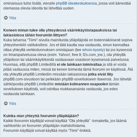
ominaisuus tulisi lisätä, vieraile
phpBB ideakeskuksessa
, jossa voit äänestää
olemassa olevia ideoita tai lähettää uuden.
Ylös
Keneen minun tulee olla yhteydessä väärinkäytöstapauksissa tai
lakiasioissa tähän foorumiin liittyen?
Kuka tahansa “Tiimi”-sivulla mainituista ylläpitäjistä on todennäköisesti sopiva
yhteyshenkilö valituksillesi. Jos et tätä kautta saa vastausta, sinun kannattaa
ottaa yhteyttä verkkotunnuksen omistajaan (tee
whois-kysely
) tai jos kyseessä
on ilmaispalvelussa oleva (esim. Yahoo!, free.fr, f2s.com, jne.), ota yhteyttä
ylläpitoon tai väärinkäytöksistä vastaavaan osastoon kyseisessä palvelussa.
Huomaa, että phpBB Limitedillä
ei ole lainkaan toimivaltaa
ja sitä ei voida
pitää vastuussa miten, missä tai kenen toimesta tämä foorumi on käytössä. Älä
ota yhteyttä phpBB Limitediin missään lakiasioissa
jotka eivät liity
phpBB.com-sivustoon tai pelkkään phpBB-sovellukseen itseensä. Jos lähetät
sähköpostia phpBB Limitedille
mistään kolmannen osapuolen
tämän
sovelluksen käytöstä, voit odottaa niukkasanaista vastausta, jos edes
vastausta lainkaan.
Ylös
Kuinka otan yhteyttä foorumin ylläpitäjään?
Kaikki foorumin käyttäjät voivat käyttää “Ota yhteyttä” -lomaketta, jos täämä
vaihtoehto on foorumin ylläpitäjän mahdollistama.
Foorumin käyttäjät voivat käyttää myös “Tiimi”-linkkiä.