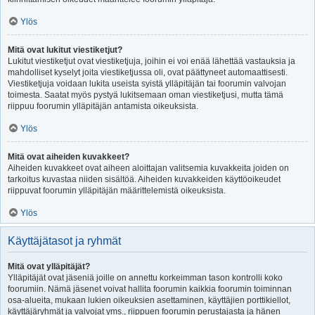
Ylös
Mitä ovat lukitut viestiketjut?
Lukitut viestiketjut ovat viestiketjuja, joihin ei voi enää lähettää vastauksia ja
mahdolliset kyselyt joita viestiketjussa oli, ovat päättyneet automaattisesti.
Viestiketjuja voidaan lukita useista syistä ylläpitäjän tai foorumin valvojan
toimesta. Saatat myös pystyä lukitsemaan oman viestiketjusi, mutta tämä
riippuu foorumin ylläpitäjän antamista oikeuksista.
Ylös
Mitä ovat aiheiden kuvakkeet?
Aiheiden kuvakkeet ovat aiheen aloittajan valitsemia kuvakkeita joiden on
tarkoitus kuvastaa niiden sisältöä. Aiheiden kuvakkeiden käyttöoikeudet
riippuvat foorumin ylläpitäjän määrittelemistä oikeuksista.
Ylös
Käyttäjätasot ja ryhmät
Mitä ovat ylläpitäjät?
Ylläpitäjät ovat jäseniä joille on annettu korkeimman tason kontrolli koko
foorumiin. Nämä jäsenet voivat hallita foorumin kaikkia foorumin toiminnan
osa-alueita, mukaan lukien oikeuksien asettaminen, käyttäjien porttikiellot,
käyttäjäryhmät ja valvojat yms., riippuen foorumin perustajasta ja hänen