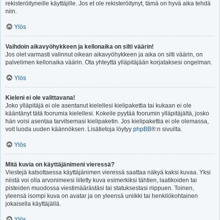
rekisteröityneille käyttäjille. Jos et ole rekisteröitynyt, tämä on hyvä aika tehdä
niin.
Ylös
Vaihdoin aikavyöhykkeen ja kellonaika on silti väärin!
Jos olet varmasti valinnut oikean aikavyöhykkeen ja aika on silti väärin, on
palvelimen kellonaika väärin. Ota yhteyttä ylläpitäjään korjataksesi ongelman.
Ylös
Kieleni ei ole valittavana!
Joko ylläpitäjä ei ole asentanut kielellesi kielipakettia tai kukaan ei ole
kääntänyt tätä foorumia kielellesi. Kokeile pyytää foorumin ylläpitäjältä, josko
hän voisi asentaa tarvitsemasi kielipaketin. Jos kielipakettia ei ole olemassa,
voit luoda uuden käännöksen. Lisätietoja löytyy
phpBB
®:n sivuilta.
Ylös
Mitä kuvia on käyttäjänimeni vieressä?
Viestejä katsottaessa käyttäjänimen vieressä saattaa näkyä kaksi kuvaa. Yksi
niistä voi olla arvonimeesi liitetty kuva esimerkiksi tähtien, laatikoiden tai
pisteiden muodossa viestimäärästäsi tai statuksestasi riippuen. Toinen,
yleensä isompi kuva on avatar ja on yleensä uniikki tai henkilökohtainen
jokaisella käyttäjällä.
Ylös