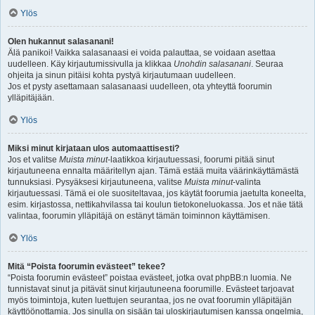
Ylös
Olen hukannut salasanani!
Älä panikoi! Vaikka salasanaasi ei voida palauttaa, se voidaan asettaa
uudelleen. Käy kirjautumissivulla ja klikkaa
Unohdin salasanani
. Seuraa
ohjeita ja sinun pitäisi kohta pystyä kirjautumaan uudelleen.
Jos et pysty asettamaan salasanaasi uudelleen, ota yhteyttä foorumin
ylläpitäjään.
Ylös
Miksi minut kirjataan ulos automaattisesti?
Jos et valitse
Muista minut
-laatikkoa kirjautuessasi, foorumi pitää sinut
kirjautuneena ennalta määritellyn ajan. Tämä estää muita väärinkäyttämästä
tunnuksiasi. Pysyäksesi kirjautuneena, valitse
Muista minut
-valinta
kirjautuessasi. Tämä ei ole suositeltavaa, jos käytät foorumia jaetulta koneelta,
esim. kirjastossa, nettikahvilassa tai koulun tietokoneluokassa. Jos et näe tätä
valintaa, foorumin ylläpitäjä on estänyt tämän toiminnon käyttämisen.
Ylös
Mitä “Poista foorumin evästeet” tekee?
“Poista foorumin evästeet” poistaa evästeet, jotka ovat phpBB:n luomia. Ne
tunnistavat sinut ja pitävät sinut kirjautuneena foorumille. Evästeet tarjoavat
myös toimintoja, kuten luettujen seurantaa, jos ne ovat foorumin ylläpitäjän
käyttöönottamia. Jos sinulla on sisään tai uloskirjautumisen kanssa ongelmia,