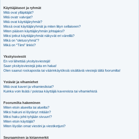
Käyttäjätasot ja ryhmät
Mitä ovat ylläpitäjät?
Mitä ovatr valvojat?
Mitä ovat käyttäjäryhmät?
Missä ovat käyttäjäryhmät ja miten liityn sellaiseen?
Miten pääsen käyttäjäryhmän johtajaksi?
Miksi jotkut käyttäjäryhmät näkyvät eri väreillä?
Mikä on “oletusryhmä”?
Mikä on “Tiimi” linkki?
Yksityisviestit
En voi lähettää yksityisviestejä!
Saan yksityisviestejä joita en halua!
Olen saanut roskapostia tai väärinkäytöksiä sisältäviä viestejä tältä foorumilta!
Ystävät ja vihamiehet
Mitä ovat kaveri ja vihamieslistat?
Kuinka voin lisätä / poistaa käyttäjiä kavereista tai vihamiehistä
Foorumilta hakeminen
Miten etsin alueelta tai alueilta?
Miksi hakuni ei löytänyt mitään?
Miksi haku johti tyhjään sivuun!?
Miten etsin käyttäjiä?
Miten löydän omat viestini ja viestiketjuni?
Seuraaminen ja kirjanmerkit