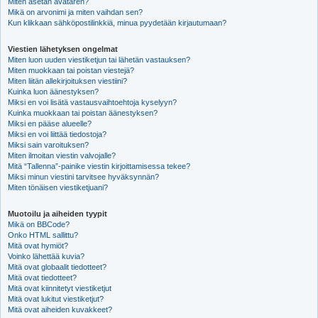
Miten asetan avataren?
Mikä on arvonimi ja miten vaihdan sen?
Kun klikkaan sähköpostilinkkiä, minua pyydetään kirjautumaan?
Viestien lähetyksen ongelmat
Miten luon uuden viestiketjun tai lähetän vastauksen?
Miten muokkaan tai poistan viestejä?
Miten liitän allekirjoituksen viestiini?
Kuinka luon äänestyksen?
Miksi en voi lisätä vastausvaihtoehtoja kyselyyn?
Kuinka muokkaan tai poistan äänestyksen?
Miksi en pääse alueelle?
Miksi en voi liittää tiedostoja?
Miksi sain varoituksen?
Miten ilmoitan viestin valvojalle?
Mitä “Tallenna”-painike viestin kirjoittamisessa tekee?
Miksi minun viestini tarvitsee hyväksynnän?
Miten tönäisen viestiketjuani?
Muotoilu ja aiheiden tyypit
Mikä on BBCode?
Onko HTML sallittu?
Mitä ovat hymiöt?
Voinko lähettää kuvia?
Mitä ovat globaalit tiedotteet?
Mitä ovat tiedotteet?
Mitä ovat kiinnitetyt viestiketjut
Mitä ovat lukitut viestiketjut?
Mitä ovat aiheiden kuvakkeet?