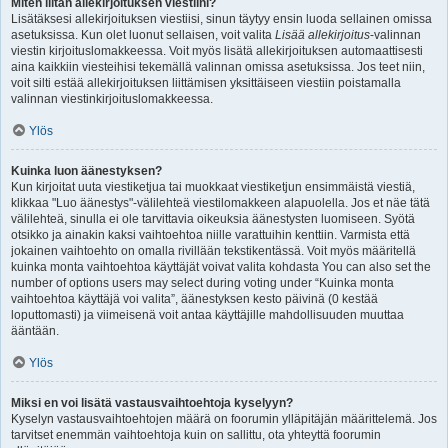
Miten liitän allekirjoituksen viestiini?
Lisätäksesi allekirjoituksen viestiisi, sinun täytyy ensin luoda sellainen omissa
asetuksissa. Kun olet luonut sellaisen, voit valita
Lisää allekirjoitus
-valinnan
viestin kirjoituslomakkeessa. Voit myös lisätä allekirjoituksen automaattisesti
aina kaikkiin viesteihisi tekemällä valinnan omissa asetuksissa. Jos teet niin,
voit silti estää allekirjoituksen liittämisen yksittäiseen viestiin poistamalla
valinnan viestinkirjoituslomakkeessa.
Ylös
Kuinka luon äänestyksen?
Kun kirjoitat uuta viestiketjua tai muokkaat viestiketjun ensimmäistä viestiä,
klikkaa "Luo äänestys"-välilehteä viestilomakkeen alapuolella. Jos et näe tätä
välilehteä, sinulla ei ole tarvittavia oikeuksia äänestysten luomiseen. Syötä
otsikko ja ainakin kaksi vaihtoehtoa niille varattuihin kenttiin. Varmista että
jokainen vaihtoehto on omalla rivillään tekstikentässä. Voit myös määritellä
kuinka monta vaihtoehtoa käyttäjät voivat valita kohdasta You can also set the
number of options users may select during voting under “Kuinka monta
vaihtoehtoa käyttäjä voi valita”, äänestyksen kesto päivinä (0 kestää
loputtomasti) ja viimeisenä voit antaa käyttäjille mahdollisuuden muuttaa
ääntään.
Ylös
Miksi en voi lisätä vastausvaihtoehtoja kyselyyn?
Kyselyn vastausvaihtoehtojen määrä on foorumin ylläpitäjän määrittelemä. Jos
tarvitset enemmän vaihtoehtoja kuin on sallittu, ota yhteyttä foorumin