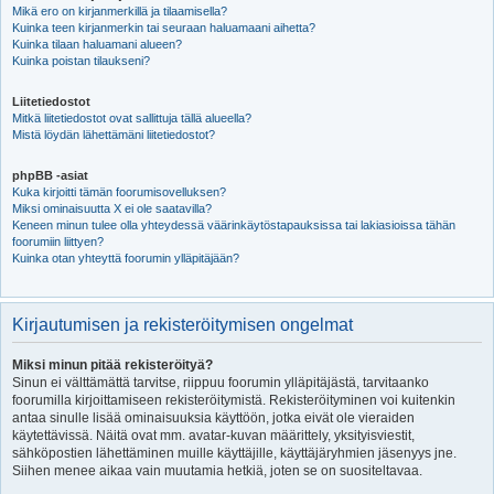
Mikä ero on kirjanmerkillä ja tilaamisella?
Kuinka teen kirjanmerkin tai seuraan haluamaani aihetta?
Kuinka tilaan haluamani alueen?
Kuinka poistan tilaukseni?
Liitetiedostot
Mitkä liitetiedostot ovat sallittuja tällä alueella?
Mistä löydän lähettämäni liitetiedostot?
phpBB -asiat
Kuka kirjoitti tämän foorumisovelluksen?
Miksi ominaisuutta X ei ole saatavilla?
Keneen minun tulee olla yhteydessä väärinkäytöstapauksissa tai lakiasioissa tähän
foorumiin liittyen?
Kuinka otan yhteyttä foorumin ylläpitäjään?
Kirjautumisen ja rekisteröitymisen ongelmat
Miksi minun pitää rekisteröityä?
Sinun ei välttämättä tarvitse, riippuu foorumin ylläpitäjästä, tarvitaanko
foorumilla kirjoittamiseen rekisteröitymistä. Rekisteröityminen voi kuitenkin
antaa sinulle lisää ominaisuuksia käyttöön, jotka eivät ole vieraiden
käytettävissä. Näitä ovat mm. avatar-kuvan määrittely, yksityisviestit,
sähköpostien lähettäminen muille käyttäjille, käyttäjäryhmien jäsenyys jne.
Siihen menee aikaa vain muutamia hetkiä, joten se on suositeltavaa.