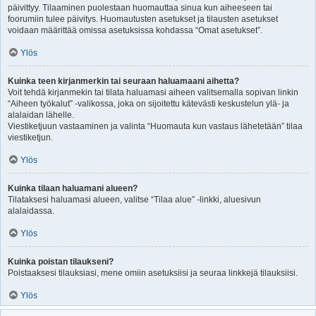
päivittyy. Tilaaminen puolestaan huomauttaa sinua kun aiheeseen tai
foorumiin tulee päivitys. Huomautusten asetukset ja tilausten asetukset
voidaan määrittää omissa asetuksissa kohdassa “Omat asetukset”.
Ylös
Kuinka teen kirjanmerkin tai seuraan haluamaani aihetta?
Voit tehdä kirjanmekin tai tilata haluamasi aiheen valitsemalla sopivan linkin
“Aiheen työkalut” -valikossa, joka on sijoitettu kätevästi keskustelun ylä- ja
alalaidan lähelle.
Viestiketjuun vastaaminen ja valinta “Huomauta kun vastaus lähetetään” tilaa
viestiketjun.
Ylös
Kuinka tilaan haluamani alueen?
Tilataksesi haluamasi alueen, valitse “Tilaa alue” -linkki, aluesivun
alalaidassa.
Ylös
Kuinka poistan tilaukseni?
Poistaaksesi tilauksiasi, mene omiin asetuksiisi ja seuraa linkkejä tilauksiisi.
Ylös