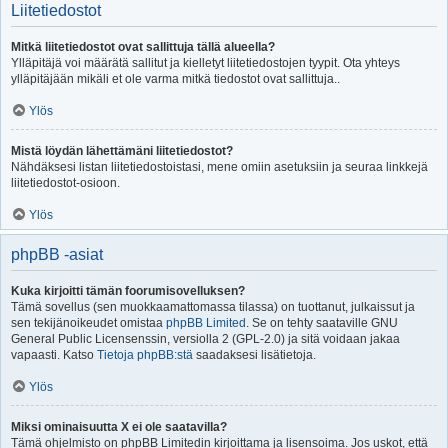
Liitetiedostot
Mitkä liitetiedostot ovat sallittuja tällä alueella?
Ylläpitäjä voi määrätä sallitut ja kielletyt liitetiedostojen tyypit. Ota yhteys
ylläpitäjään mikäli et ole varma mitkä tiedostot ovat sallittuja..
Ylös
Mistä löydän lähettämäni liitetiedostot?
Nähdäksesi listan liitetiedostoistasi, mene omiin asetuksiin ja seuraa linkkejä
liitetiedostot-osioon.
Ylös
phpBB -asiat
Kuka kirjoitti tämän foorumisovelluksen?
Tämä sovellus (sen muokkaamattomassa tilassa) on tuottanut, julkaissut ja
sen tekijänoikeudet omistaa
phpBB Limited
. Se on tehty saataville GNU
General Public Licensenssin, versiolla 2 (GPL-2.0) ja sitä voidaan jakaa
vapaasti. Katso
Tietoja phpBB:stä
saadaksesi lisätietoja.
Ylös
Miksi ominaisuutta X ei ole saatavilla?
Tämä ohjelmisto on phpBB Limitedin kirjoittama ja lisensoima. Jos uskot, että