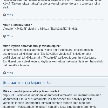
Käytä “Tarkennettua hakua” ja ole tarkempi hakuehdoissa ja alueissa joilta
etsit.
Ylös
Miten etsin käyttäjiä?
Vieraile “Käyttäjät”-sivulla ja klikkaa “Etsi käyttäjä”-linkkiä.
Ylös
Miten löydän omat viestini ja viestiketjuni?
Omat viestisi näet klikkaamalla “Katso omia viestejäsi”-linkkiä omissa
asetuksissa tai klikkaamalla “Etsi käyttäjän viesteistä”-linkkiä omalla
profiilisivullasi tai klikkaamalla “Pikalinkit”-valikkoa foorumin ylälaidassa.
Etsiäksesi omia viestiketjuja, käytä tarkennettua hakua ja täytä sen hakuehdot
haluamallasi tavalla.
Ylös
Seuraaminen ja kirjanmerkit
Mikä ero on kirjanmerkillä ja tilaamisella?
phpBB 3.0 -versiossa aiheiden kirjanmerkit toimivat kuten internet-selaimen
kirjanmerkit. Sinua ei huomautettu jos aiheeseen tuli päivitys. phpBB 3.1 -
versiosta lähtien kirjanmerkit toimivat samaan tapaan kuin aiheiden
tilaaminen. Voit saada ilmoituksen kun aihe josta sinulla on kirjanmerkki