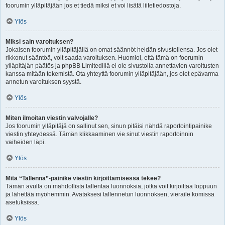
foorumin ylläpitäjään jos et tiedä miksi et voi lisätä liitetiedostoja.
Ylös
Miksi sain varoituksen?
Jokaisen foorumin ylläpitäjällä on omat säännöt heidän sivustollensa. Jos olet
rikkonut sääntöä, voit saada varoituksen. Huomioi, että tämä on foorumin
ylläpitäjän päätös ja phpBB Limitedillä ei ole sivustolla annettavien varoitusten
kanssa mitään tekemistä. Ota yhteyttä foorumin ylläpitäjään, jos olet epävarma
annetun varoituksen syystä.
Ylös
Miten ilmoitan viestin valvojalle?
Jos foorumin ylläpitäjä on sallinut sen, sinun pitäisi nähdä raportointipainike
viestin yhteydessä. Tämän klikkaaminen vie sinut viestin raportoinnin
vaiheiden läpi.
Ylös
Mitä “Tallenna”-painike viestin kirjoittamisessa tekee?
Tämän avulla on mahdollista tallentaa luonnoksia, jotka voit kirjoittaa loppuun
ja lähettää myöhemmin. Avataksesi tallennetun luonnoksen, vieraile komissa
asetuksissa.
Ylös