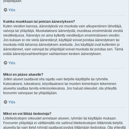
ylläpitäjään.
Ylös
Kuinka muokkaan tai poistan äänestyksen?
Kuten viestien kanssa, äänestyksiä voi muokata vain alkuperäinen lähettäjä,
valvoja tai ylläpitäjä. Muokataksesi äänestystä, muokkaa ensimmäistä viestiä
viestiketjussa. Äänestys on aina kytketty viestiketjun ensimmäiseen viestiin.
Jos kukaan ei ole vielä äänestänyt, käyttäjät voivat poistaa äänestyksen tai
muokata mitä tahansa äänestyksen asetusta. Jos käyttäjät ovat kuitenkin jo
äänestäneet, vain valvojat tai ylläpitäjät voivat muokata tai poistaa sen. Tämä
estää äänestysvaihtoehtojen vaihtamisen kesken äänestyksen.
Ylös
Miksi en pääse alueelle?
Jotkin alueet saattavat olla rajattu vain tietyille käyttäjille tai ryhmille.
Katsoaksesi, lukeaksesi, kirjoittaaksesi tai muiden toimintojen tekeminen
alueella saattaa tarvita erikoisoikeuksia. Jos haluat oikeudet, ota yhteyttä
foorumin valvojaan tai ylläpitäjään.
Ylös
Miksi en voi liittää tiedostoja?
Liitetiedostojen oikeudet annetaan alueen, ryhmän tai käyttäjän mukaan.
Foorumin ylläpitäjä ei välttämättä ole sallinut liitetiedostojen liittämistä tietyllä
alueella tai vain tietyt ryhmät saattavat pystyä liittämään tiedostoja. Ota yhteyttä