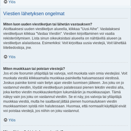
Ylös
Viestien lähetyksen ongelmat
Miten luon uuden viestiketjun tai lähetän vastauksen?
Aloittaaksesi uuden viestiketjun alueella, klikkaa "Uusi Aihe". Vastataksesi
viestiketjuun klikkaa "Vastaa Viestiin". Viestien kirjoittaminen voi vaatia
rekisteröitymisen. Lista sinun oikeuksistasi alueella on nähtävillä alueen ja
viestiketjun alalaidassa. Esimerkiksi: Voit kirjoittaa uusia viestejä, Voit lähettää
liitetiedostoja, jne.
Ylös
Miten muokkaan tai poistan viestejä?
Jos et ole foorumin ylläpitäjä tai valvoja, voit muokata vain omia viestejäsi. Voit
muokata viestiä klikkaamalla muokkaa-painiketta haluamassasi viestissä.
Joskus painike toimii vain tietyn ajan viestin luomisen jälkeen. Jos joku on jo
vastannut viestiin, löydät viestiketjuun palatessasi pienen tekstin viestisi alla,
joka kertoo viestin muokkauskertojen lukumäärän ja muokkausajan. Tämä
näkyy vain jos joku on vastannut viestiin. Se ei näy, jos valvoja tai ylläpitäjä
muokkaa viestiä, mutta he saattavat jättää pienen huomautuksen viestin
muokkaamisen syistä niin halutessaan. Huomaa, että normaalit käyttäjät eivät
voi poistaa viestejä, jos niihin on joku vastannut.
Ylös