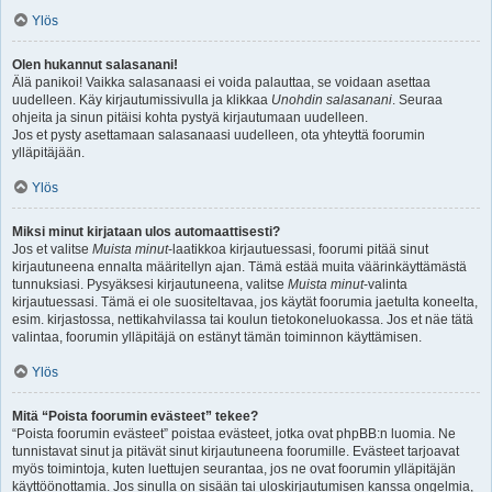
Ylös
Olen hukannut salasanani!
Älä panikoi! Vaikka salasanaasi ei voida palauttaa, se voidaan asettaa
uudelleen. Käy kirjautumissivulla ja klikkaa
Unohdin salasanani
. Seuraa
ohjeita ja sinun pitäisi kohta pystyä kirjautumaan uudelleen.
Jos et pysty asettamaan salasanaasi uudelleen, ota yhteyttä foorumin
ylläpitäjään.
Ylös
Miksi minut kirjataan ulos automaattisesti?
Jos et valitse
Muista minut
-laatikkoa kirjautuessasi, foorumi pitää sinut
kirjautuneena ennalta määritellyn ajan. Tämä estää muita väärinkäyttämästä
tunnuksiasi. Pysyäksesi kirjautuneena, valitse
Muista minut
-valinta
kirjautuessasi. Tämä ei ole suositeltavaa, jos käytät foorumia jaetulta koneelta,
esim. kirjastossa, nettikahvilassa tai koulun tietokoneluokassa. Jos et näe tätä
valintaa, foorumin ylläpitäjä on estänyt tämän toiminnon käyttämisen.
Ylös
Mitä “Poista foorumin evästeet” tekee?
“Poista foorumin evästeet” poistaa evästeet, jotka ovat phpBB:n luomia. Ne
tunnistavat sinut ja pitävät sinut kirjautuneena foorumille. Evästeet tarjoavat
myös toimintoja, kuten luettujen seurantaa, jos ne ovat foorumin ylläpitäjän
käyttöönottamia. Jos sinulla on sisään tai uloskirjautumisen kanssa ongelmia,