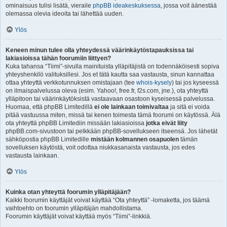
ominaisuus tulisi lisätä, vieraile
phpBB ideakeskuksessa
, jossa voit äänestää
olemassa olevia ideoita tai lähettää uuden.
Ylös
Keneen minun tulee olla yhteydessä väärinkäytöstapauksissa tai
lakiasioissa tähän foorumiin liittyen?
Kuka tahansa “Tiimi”-sivulla mainituista ylläpitäjistä on todennäköisesti sopiva
yhteyshenkilö valituksillesi. Jos et tätä kautta saa vastausta, sinun kannattaa
ottaa yhteyttä verkkotunnuksen omistajaan (tee
whois-kysely
) tai jos kyseessä
on ilmaispalvelussa oleva (esim. Yahoo!, free.fr, f2s.com, jne.), ota yhteyttä
ylläpitoon tai väärinkäytöksistä vastaavaan osastoon kyseisessä palvelussa.
Huomaa, että phpBB Limitedillä
ei ole lainkaan toimivaltaa
ja sitä ei voida
pitää vastuussa miten, missä tai kenen toimesta tämä foorumi on käytössä. Älä
ota yhteyttä phpBB Limitediin missään lakiasioissa
jotka eivät liity
phpBB.com-sivustoon tai pelkkään phpBB-sovellukseen itseensä. Jos lähetät
sähköpostia phpBB Limitedille
mistään kolmannen osapuolen
tämän
sovelluksen käytöstä, voit odottaa niukkasanaista vastausta, jos edes
vastausta lainkaan.
Ylös
Kuinka otan yhteyttä foorumin ylläpitäjään?
Kaikki foorumin käyttäjät voivat käyttää “Ota yhteyttä” -lomaketta, jos täämä
vaihtoehto on foorumin ylläpitäjän mahdollistama.
Foorumin käyttäjät voivat käyttää myös “Tiimi”-linkkiä.