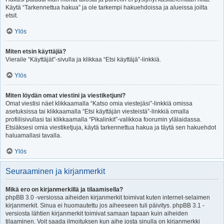
Käytä “Tarkennettua hakua” ja ole tarkempi hakuehdoissa ja alueissa joilta
etsit.
Ylös
Miten etsin käyttäjiä?
Vieraile “Käyttäjät”-sivulla ja klikkaa “Etsi käyttäjä”-linkkiä.
Ylös
Miten löydän omat viestini ja viestiketjuni?
Omat viestisi näet klikkaamalla “Katso omia viestejäsi”-linkkiä omissa
asetuksissa tai klikkaamalla “Etsi käyttäjän viesteistä”-linkkiä omalla
profiilisivullasi tai klikkaamalla “Pikalinkit”-valikkoa foorumin ylälaidassa.
Etsiäksesi omia viestiketjuja, käytä tarkennettua hakua ja täytä sen hakuehdot
haluamallasi tavalla.
Ylös
Seuraaminen ja kirjanmerkit
Mikä ero on kirjanmerkillä ja tilaamisella?
phpBB 3.0 -versiossa aiheiden kirjanmerkit toimivat kuten internet-selaimen
kirjanmerkit. Sinua ei huomautettu jos aiheeseen tuli päivitys. phpBB 3.1 -
versiosta lähtien kirjanmerkit toimivat samaan tapaan kuin aiheiden
tilaaminen. Voit saada ilmoituksen kun aihe josta sinulla on kirjanmerkki