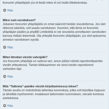
foorumin ylläpitäjään jos et tiedä miksi et voi lisätä liitetiedostoja.
Ylös
Miksi sain varoituksen?
Jokaisen foorumin ylläpitäjällä on omat säännöt heidän sivustollensa. Jos olet
rikkonut sääntöä, voit saada varoituksen. Huomioi, että tämä on foorumin
ylläpitäjän päätös ja phpBB Limitedillä ei ole sivustolla annettavien varoitusten
kanssa mitään tekemistä. Ota yhteyttä foorumin ylläpitäjään, jos olet epävarma
annetun varoituksen syystä.
Ylös
Miten ilmoitan viestin valvojalle?
Jos foorumin ylläpitäjä on sallinut sen, sinun pitäisi nähdä raportointipainike
viestin yhteydessä. Tämän klikkaaminen vie sinut viestin raportoinnin
vaiheiden läpi.
Ylös
Mitä “Tallenna”-painike viestin kirjoittamisessa tekee?
Tämän avulla on mahdollista tallentaa luonnoksia, jotka voit kirjoittaa loppuun
ja lähettää myöhemmin. Avataksesi tallennetun luonnoksen, vieraile komissa
asetuksissa.
Ylös