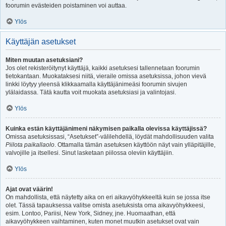
foorumin evästeiden poistaminen voi auttaa.
Ylös
Käyttäjän asetukset
Miten muutan asetuksiani?
Jos olet rekisteröitynyt käyttäjä, kaikki asetuksesi tallennetaan foorumin
tietokantaan. Muokataksesi niitä, vieraile omissa asetuksissa, johon vievä
linkki löytyy yleensä klikkaamalla käyttäjänimeäsi foorumin sivujen
ylälaidassa. Tätä kautta voit muokata asetuksiasi ja valintojasi.
Ylös
Kuinka estän käyttäjänimeni näkymisen paikalla olevissa käyttäjissä?
Omissa asetuksissasi, “Asetukset”-välilehdellä, löydät mahdollisuuden valita
Piilota paikallaolo
. Ottamalla tämän asetuksen käyttöön näyt vain ylläpitäjille,
valvojille ja itsellesi. Sinut lasketaan piilossa oleviin käyttäjiin.
Ylös
Ajat ovat väärin!
On mahdollista, että näytetty aika on eri aikavyöhykkeeltä kuin se jossa itse
olet. Tässä tapauksessa valitse omista asetuksista oma aikavyöhykkeesi,
esim. Lontoo, Pariisi, New York, Sidney, jne. Huomaathan, että
aikavyöhykkeen vaihtaminen, kuten monet muutkin asetukset ovat vain