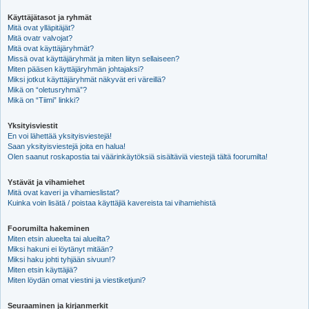
Käyttäjätasot ja ryhmät
Mitä ovat ylläpitäjät?
Mitä ovatr valvojat?
Mitä ovat käyttäjäryhmät?
Missä ovat käyttäjäryhmät ja miten liityn sellaiseen?
Miten pääsen käyttäjäryhmän johtajaksi?
Miksi jotkut käyttäjäryhmät näkyvät eri väreillä?
Mikä on “oletusryhmä”?
Mikä on “Tiimi” linkki?
Yksityisviestit
En voi lähettää yksityisviestejä!
Saan yksityisviestejä joita en halua!
Olen saanut roskapostia tai väärinkäytöksiä sisältäviä viestejä tältä foorumilta!
Ystävät ja vihamiehet
Mitä ovat kaveri ja vihamieslistat?
Kuinka voin lisätä / poistaa käyttäjiä kavereista tai vihamiehistä
Foorumilta hakeminen
Miten etsin alueelta tai alueilta?
Miksi hakuni ei löytänyt mitään?
Miksi haku johti tyhjään sivuun!?
Miten etsin käyttäjiä?
Miten löydän omat viestini ja viestiketjuni?
Seuraaminen ja kirjanmerkit