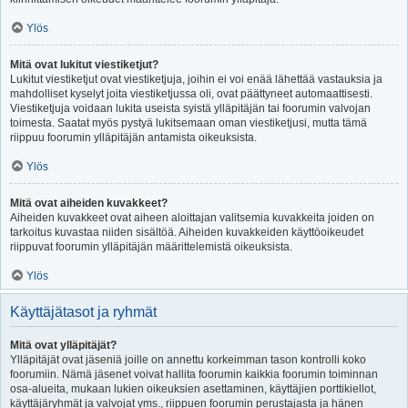
Ylös
Mitä ovat lukitut viestiketjut?
Lukitut viestiketjut ovat viestiketjuja, joihin ei voi enää lähettää vastauksia ja
mahdolliset kyselyt joita viestiketjussa oli, ovat päättyneet automaattisesti.
Viestiketjuja voidaan lukita useista syistä ylläpitäjän tai foorumin valvojan
toimesta. Saatat myös pystyä lukitsemaan oman viestiketjusi, mutta tämä
riippuu foorumin ylläpitäjän antamista oikeuksista.
Ylös
Mitä ovat aiheiden kuvakkeet?
Aiheiden kuvakkeet ovat aiheen aloittajan valitsemia kuvakkeita joiden on
tarkoitus kuvastaa niiden sisältöä. Aiheiden kuvakkeiden käyttöoikeudet
riippuvat foorumin ylläpitäjän määrittelemistä oikeuksista.
Ylös
Käyttäjätasot ja ryhmät
Mitä ovat ylläpitäjät?
Ylläpitäjät ovat jäseniä joille on annettu korkeimman tason kontrolli koko
foorumiin. Nämä jäsenet voivat hallita foorumin kaikkia foorumin toiminnan
osa-alueita, mukaan lukien oikeuksien asettaminen, käyttäjien porttikiellot,
käyttäjäryhmät ja valvojat yms., riippuen foorumin perustajasta ja hänen