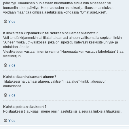
päivittyy. Tilaaminen puolestaan huomauttaa sinua kun aiheeseen tai
foorumiin tulee päivitys. Huomautusten asetukset ja tilausten asetukset
voidaan määrittää omissa asetuksissa kohdassa “Omat asetukset”.
Ylös
Kuinka teen kirjanmerkin tai seuraan haluamaani aihetta?
Voit tehdä kirjanmekin tai tilata haluamasi aiheen valitsemalla sopivan linkin
“Aiheen työkalut” -valikossa, joka on sijoitettu kätevästi keskustelun ylä- ja
alalaidan lähelle.
Viestiketjuun vastaaminen ja valinta “Huomauta kun vastaus lähetetään” tilaa
viestiketjun.
Ylös
Kuinka tilaan haluamani alueen?
Tilataksesi haluamasi alueen, valitse “Tilaa alue” -linkki, aluesivun
alalaidassa.
Ylös
Kuinka poistan tilaukseni?
Poistaaksesi tilauksiasi, mene omiin asetuksiisi ja seuraa linkkejä tilauksiisi.
Ylös