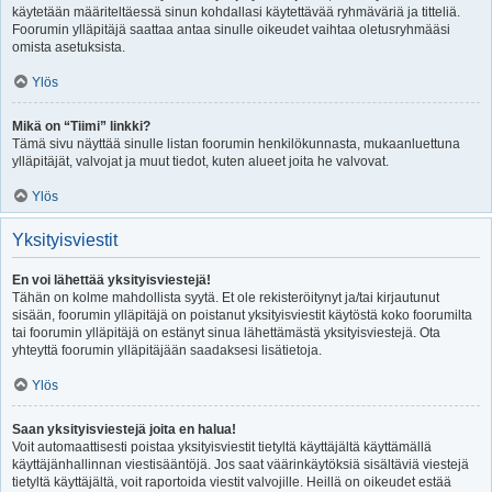
käytetään määriteltäessä sinun kohdallasi käytettävää ryhmäväriä ja titteliä.
Foorumin ylläpitäjä saattaa antaa sinulle oikeudet vaihtaa oletusryhmääsi
omista asetuksista.
Ylös
Mikä on “Tiimi” linkki?
Tämä sivu näyttää sinulle listan foorumin henkilökunnasta, mukaanluettuna
ylläpitäjät, valvojat ja muut tiedot, kuten alueet joita he valvovat.
Ylös
Yksityisviestit
En voi lähettää yksityisviestejä!
Tähän on kolme mahdollista syytä. Et ole rekisteröitynyt ja/tai kirjautunut
sisään, foorumin ylläpitäjä on poistanut yksityisviestit käytöstä koko foorumilta
tai foorumin ylläpitäjä on estänyt sinua lähettämästä yksityisviestejä. Ota
yhteyttä foorumin ylläpitäjään saadaksesi lisätietoja.
Ylös
Saan yksityisviestejä joita en halua!
Voit automaattisesti poistaa yksityisviestit tietyltä käyttäjältä käyttämällä
käyttäjänhallinnan viestisääntöjä. Jos saat väärinkäytöksiä sisältäviä viestejä
tietyltä käyttäjältä, voit raportoida viestit valvojille. Heillä on oikeudet estää