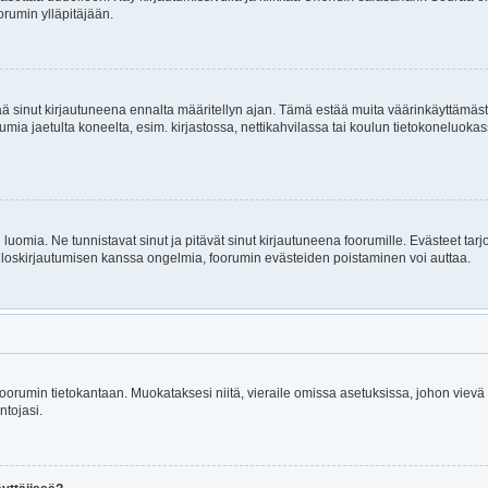
orumin ylläpitäjään.
itää sinut kirjautuneena ennalta määritellyn ajan. Tämä estää muita väärinkäyttämäs
rumia jaetulta koneelta, esim. kirjastossa, nettikahvilassa tai koulun tietokoneluokas
luomia. Ne tunnistavat sinut ja pitävät sinut kirjautuneena foorumille. Evästeet tarj
i uloskirjautumisen kanssa ongelmia, foorumin evästeiden poistaminen voi auttaa.
n foorumin tietokantaan. Muokataksesi niitä, vieraile omissa asetuksissa, johon viev
ntojasi.