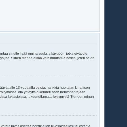
 antaa sinulle lisää ominaisuuksia käyttöön, jotka eivät ole
enyys jne. Siihen menee aikaa vain muutamia hetkiä, joten se on
vät alle 13-vuotiailta tietoja, hankkia huoltajan kirjallisen
teröitymässä, ota yhteyttä oikeudelliseen neuvonantajaan
isissa lakiasioissa, lukuunottamatta kysymystä “Keneen minun
voinut myös asettaa porttikiellon IP-osoitteellesi tai estänyt