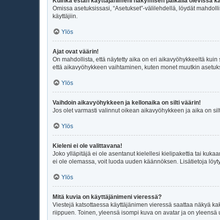
Kuinka estän käyttäjänimeni näkymisen paikalla olevissa kä
Omissa asetuksissasi, “Asetukset”-välilehdellä, löydät mahdoll
käyttäjiin.
Ylös
Ajat ovat väärin!
On mahdollista, että näytetty aika on eri aikavyöhykkeeltä kui
että aikavyöhykkeen vaihtaminen, kuten monet muutkin asetukset o
Ylös
Vaihdoin aikavyöhykkeen ja kellonaika on silti väärin!
Jos olet varmasti valinnut oikean aikavyöhykkeen ja aika on sil
Ylös
Kieleni ei ole valittavana!
Joko ylläpitäjä ei ole asentanut kielellesi kielipakettia tai kuka
ei ole olemassa, voit luoda uuden käännöksen. Lisätietoja löyt
Ylös
Mitä kuvia on käyttäjänimeni vieressä?
Viestejä katsottaessa käyttäjänimen vieressä saattaa näkyä kaksi
riippuen. Toinen, yleensä isompi kuva on avatar ja on yleensä un