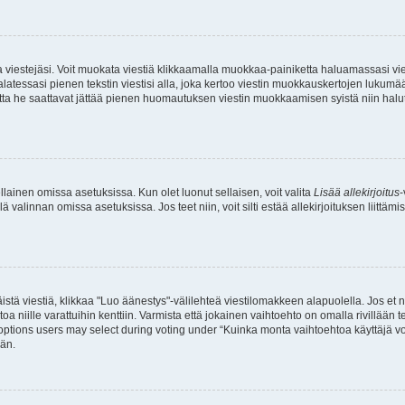
ia viestejäsi. Voit muokata viestiä klikkaamalla muokkaa-painiketta haluamassasi vies
n palatessasi pienen tekstin viestisi alla, joka kertoo viestin muokkauskertojen lu
, mutta he saattavat jättää pienen huomautuksen viestin muokkaamisen syistä niin halu
sellainen omissa asetuksissa. Kun olet luonut sellaisen, voit valita
Lisää allekirjoitus
-
lä valinnan omissa asetuksissa. Jos teet niin, voit silti estää allekirjoituksen liittäm
istä viestiä, klikkaa "Luo äänestys"-välilehteä viestilomakkeen alapuolella. Jos et näe
a niille varattuihin kenttiin. Varmista että jokainen vaihtoehto on omalla rivillään
 options users may select during voting under “Kuinka monta vaihtoehtoa käyttäjä voi
ään.