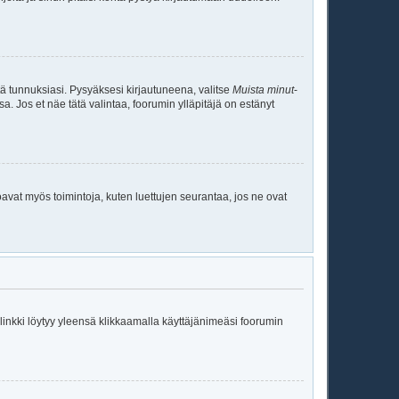
tä tunnuksiasi. Pysyäksesi kirjautuneena, valitse
Muista minut
-
sa. Jos et näe tätä valintaa, foorumin ylläpitäjä on estänyt
oavat myös toimintoja, kuten luettujen seurantaa, jos ne ovat
ä linkki löytyy yleensä klikkaamalla käyttäjänimeäsi foorumin