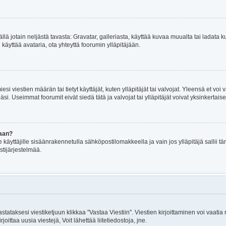
mällä jotain neljästä tavasta: Gravatar, galleriasta, käyttää kuvaa muualta tai ladat
i käyttää avataria, ota yhteyttä foorumin ylläpitäjään.
iesi viestien määrän tai tietyt käyttäjät, kuten ylläpitäjät tai valvojat. Yleensä et v
i. Useimmat foorumit eivät siedä tätä ja valvojat tai ylläpitäjät voivat yksinkertaise
maan?
le käyttäjille sisäänrakennetulla sähköpostilomakkeella ja vain jos ylläpitäjä sallii
stijärjestelmää.
astataksesi viestiketjuun klikkaa "Vastaa Viestiin". Viestien kirjoittaminen voi vaatia
joittaa uusia viestejä, Voit lähettää liitetiedostoja, jne.