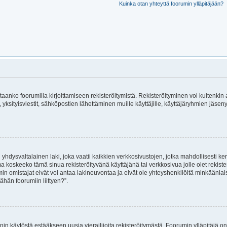
Kuinka otan yhteyttä foorumin ylläpitäjään?
rvitaanko foorumilla kirjoittamiseen rekisteröitymistä. Rekisteröityminen voi kuitenkin
, yksityisviestit, sähköpostien lähettäminen muille käyttäjille, käyttäjäryhmien jäs
hdysvaltalainen laki, joka vaatii kaikkien verkkosivustojen, jotka mahdollisesti kerää
ma koskeeko tämä sinua rekisteröityvänä käyttäjänä tai verkkosivua jolle olet rekis
 omistajat eivät voi antaa lakineuvontaa ja eivät ole yhteyshenkilöitä minkäänla
ähän foorumiin liittyen?”.
nin käytöstä estääkseen uusia vierailijoita rekisteröitymästä. Foorumin ylläpitäjä on 