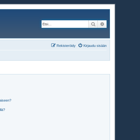
Etsi
Tarkennettu haku
Rekisteröidy
Kirjaudu sisään
laiseen?
llä?