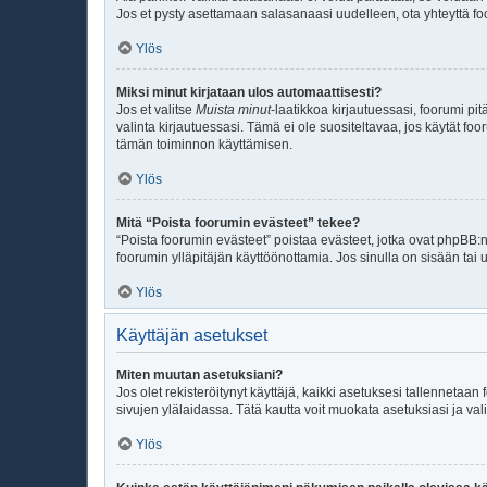
Jos et pysty asettamaan salasanaasi uudelleen, ota yhteyttä fo
Ylös
Miksi minut kirjataan ulos automaattisesti?
Jos et valitse
Muista minut
-laatikkoa kirjautuessasi, foorumi p
valinta kirjautuessasi. Tämä ei ole suositeltavaa, jos käytät foo
tämän toiminnon käyttämisen.
Ylös
Mitä “Poista foorumin evästeet” tekee?
“Poista foorumin evästeet” poistaa evästeet, jotka ovat phpBB:n 
foorumin ylläpitäjän käyttöönottamia. Jos sinulla on sisään ta
Ylös
Käyttäjän asetukset
Miten muutan asetuksiani?
Jos olet rekisteröitynyt käyttäjä, kaikki asetuksesi tallennetaa
sivujen ylälaidassa. Tätä kautta voit muokata asetuksiasi ja vali
Ylös