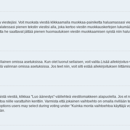
ia viestejäsi. Voit muokata viestiä klikkaamalla muokkaa-painiketta haluamassasi vies
n palatessasi pienen tekstin viestisi alla, joka kertoo viestin muokkauskertojen lu
, mutta he saattavat jättää pienen huomautuksen viestin muokkaamisen syistä niin halu
sellainen omissa asetuksissa. Kun olet luonut sellaisen, voit valita
Lisää allekirjoitus
-
lä valinnan omissa asetuksissa. Jos teet niin, voit silti estää allekirjoituksen liittäm
istä viestiä, klikkaa "Luo äänestys"-välilehteä viestilomakkeen alapuolella. Jos et näe
a niille varattuihin kenttiin. Varmista että jokainen vaihtoehto on omalla rivillään
 options users may select during voting under “Kuinka monta vaihtoehtoa käyttäjä voi
ään.