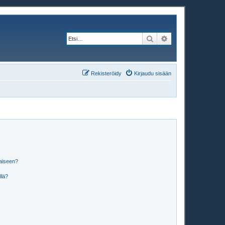
Etsi
Tarkennettu haku
Rekisteröidy
Kirjaudu sisään
laiseen?
llä?