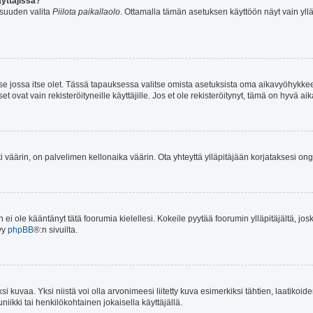
yttäjissä?
isuuden valita
Piilota paikallaolo
. Ottamalla tämän asetuksen käyttöön näyt vain ylläpit
n se jossa itse olet. Tässä tapauksessa valitse omista asetuksista oma aikavyöhykke
vat vain rekisteröityneille käyttäjille. Jos et ole rekisteröitynyt, tämä on hyvä aik
ti väärin, on palvelimen kellonaika väärin. Ota yhteyttä ylläpitäjään korjataksesi on
an ei ole kääntänyt tätä foorumia kielellesi. Kokeile pyytää foorumin ylläpitäjältä, jos
yy
phpBB
®:n sivuilta.
 kuvaa. Yksi niistä voi olla arvonimeesi liitetty kuva esimerkiksi tähtien, laatikoid
iikki tai henkilökohtainen jokaisella käyttäjällä.