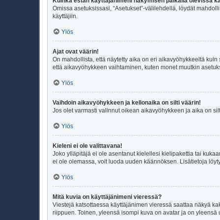
Kuinka estän käyttäjänimeni näkymisen paikalla olevissa kä
Omissa asetuksissasi, “Asetukset”-välilehdellä, löydät mahdoll
käyttäjiin.
Ylös
Ajat ovat väärin!
On mahdollista, että näytetty aika on eri aikavyöhykkeeltä kui
että aikavyöhykkeen vaihtaminen, kuten monet muutkin asetukset o
Ylös
Vaihdoin aikavyöhykkeen ja kellonaika on silti väärin!
Jos olet varmasti valinnut oikean aikavyöhykkeen ja aika on sil
Ylös
Kieleni ei ole valittavana!
Joko ylläpitäjä ei ole asentanut kielellesi kielipakettia tai kuka
ei ole olemassa, voit luoda uuden käännöksen. Lisätietoja löyt
Ylös
Mitä kuvia on käyttäjänimeni vieressä?
Viestejä katsottaessa käyttäjänimen vieressä saattaa näkyä kaksi
riippuen. Toinen, yleensä isompi kuva on avatar ja on yleensä un