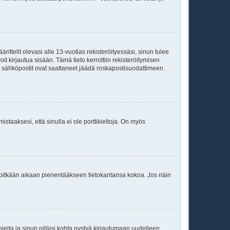
ittelit olevasi alle 13-vuotias rekisteröityessäsi, sinun tulee
it kirjautua sisään. Tämä tieto kerrottiin rekisteröitymisen
ai sähköpostit ovat saattaneet jäädä roskapostisuodattimeen.
staaksesi, että sinulla ei ole porttikieltoja. On myös
neet pitkään aikaan pienentääkseen tietokantansa kokoa. Jos näin
jeita ja sinun pitäisi kohta pystyä kirjautumaan uudelleen.