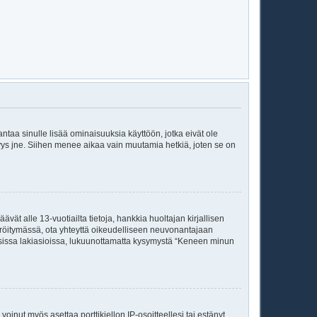
 antaa sinulle lisää ominaisuuksia käyttöön, jotka eivät ole
enyys jne. Siihen menee aikaa vain muutamia hetkiä, joten se on
vät alle 13-vuotiailta tietoja, hankkia huoltajan kirjallisen
teröitymässä, ota yhteyttä oikeudelliseen neuvonantajaan
isissa lakiasioissa, lukuunottamatta kysymystä “Keneen minun
voinut myös asettaa porttikiellon IP-osoitteellesi tai estänyt