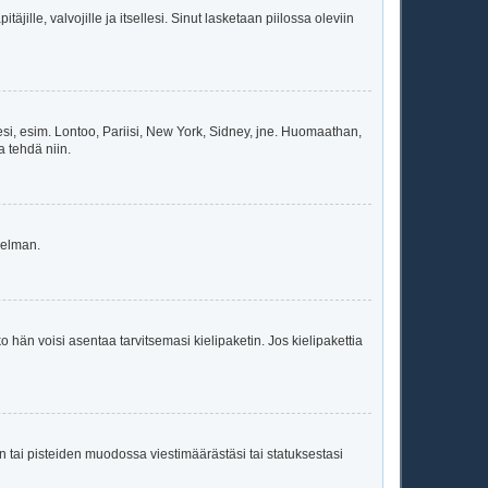
äjille, valvojille ja itsellesi. Sinut lasketaan piilossa oleviin
esi, esim. Lontoo, Pariisi, New York, Sidney, jne. Huomaathan,
a tehdä niin.
gelman.
ko hän voisi asentaa tarvitsemasi kielipaketin. Jos kielipakettia
en tai pisteiden muodossa viestimäärästäsi tai statuksestasi