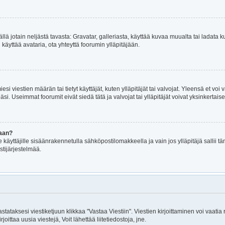
mällä jotain neljästä tavasta: Gravatar, galleriasta, käyttää kuvaa muualta tai ladat
i käyttää avataria, ota yhteyttä foorumin ylläpitäjään.
iesi viestien määrän tai tietyt käyttäjät, kuten ylläpitäjät tai valvojat. Yleensä et v
i. Useimmat foorumit eivät siedä tätä ja valvojat tai ylläpitäjät voivat yksinkertaise
maan?
le käyttäjille sisäänrakennetulla sähköpostilomakkeella ja vain jos ylläpitäjä sallii
stijärjestelmää.
astataksesi viestiketjuun klikkaa "Vastaa Viestiin". Viestien kirjoittaminen voi vaatia
joittaa uusia viestejä, Voit lähettää liitetiedostoja, jne.