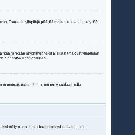
a kuvan. Foorumin ylläpitäjä päättää otetaanko avataret käyttöön
oi vaihtaa minkään arvonimen tekstiä, sillä nämä ovat ylläpitäjän
sti pienentää viestilaskuriasi.
 tämän ominaisuuden. Kirjautuminen vaaditaan, jotta
 rekisteröitymisen. Lista sinun oikeuksistasi alueella on