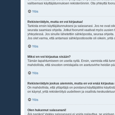
valitsemasi käyttäjätunnuksen rekisteröinnin. Ota yhteyttä foo
Ylös
Rekisteröidyin, mutta en voi kirjautua!
Tarkista ensin käyttäjätunnuksesi ja salasanasi. Jos ne ovat oik
seurata saamiasi ohjeita. Jotkut foorumit vaativat myös uusien tu
yhteydessä. Jos sinulle lähetettiin sähköpostia, seuraa ohjeita
Jos olet varma, että antamasi sähköpostiosoite oli oikein, yritä 
Ylös
Miksi en voi kirjautua sisään?
Tämän tapahtumiseen on useita syitä. Ensin, varmista että tunnuk
mahdollista, että sivuston omistajalla on asetusvirhe heidän pä
Ylös
Rekisteröidyin joskus aiemmin, mutta en voi enää kirjautua
On mahdollista, että ylläpitäjä on poistanut käyttäjätilisi käytö
on käynyt, yritä rekisteröityä uudelleen ja osallistu keskusteluu
Ylös
Olen hukannut salasanani!
Älä panikoi! Vaikka salasanaasi ei voida palauttaa, se voidaan 