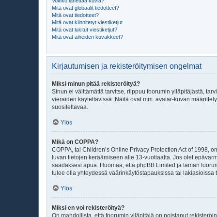
Voinko lähettää kuvia?
Mitä ovat globaalit tiedotteet?
Mitä ovat tiedotteet?
Mitä ovat kiinnitetyt viestiketjut
Mitä ovat lukitut viestiketjut?
Mitä ovat aiheiden kuvakkeet?
Kirjautumisen ja rekisteröitymisen ongelmat
Miksi minun pitää rekisteröityä?
Sinun ei välttämättä tarvitse, riippuu foorumin ylläpitäjästä, ta
vieraiden käytettävissä. Näitä ovat mm. avatar-kuvan määrittely
suositeltavaa.
Ylös
Mikä on COPPA?
COPPA, tai Children’s Online Privacy Protection Act of 1998, on y
luvan tietojen keräämiseen alle 13-vuotiaalta. Jos olet epävar
saadaksesi apua. Huomaa, että phpBB Limited ja tämän foorumin
tulee olla yhteydessä väärinkäytöstapauksissa tai lakiasioissa t
Ylös
Miksi en voi rekisteröityä?
On mahdollista, että foorumin ylläpitäjä on poistanut rekisteröin