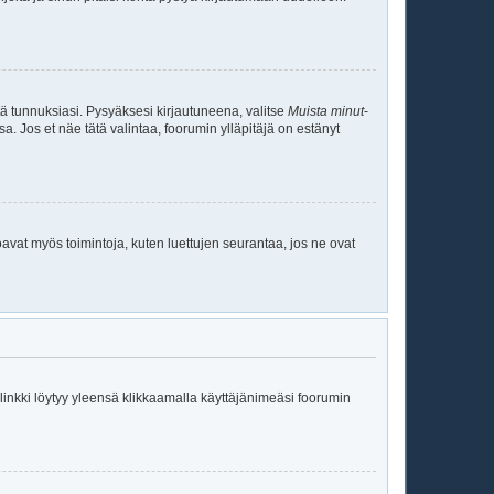
tä tunnuksiasi. Pysyäksesi kirjautuneena, valitse
Muista minut
-
sa. Jos et näe tätä valintaa, foorumin ylläpitäjä on estänyt
oavat myös toimintoja, kuten luettujen seurantaa, jos ne ovat
ä linkki löytyy yleensä klikkaamalla käyttäjänimeäsi foorumin