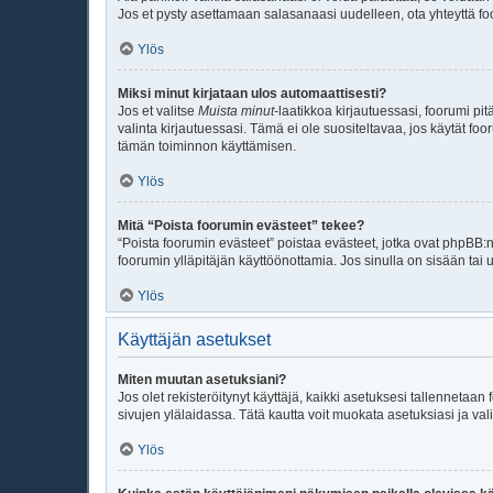
Jos et pysty asettamaan salasanaasi uudelleen, ota yhteyttä fo
Ylös
Miksi minut kirjataan ulos automaattisesti?
Jos et valitse
Muista minut
-laatikkoa kirjautuessasi, foorumi p
valinta kirjautuessasi. Tämä ei ole suositeltavaa, jos käytät foo
tämän toiminnon käyttämisen.
Ylös
Mitä “Poista foorumin evästeet” tekee?
“Poista foorumin evästeet” poistaa evästeet, jotka ovat phpBB:n 
foorumin ylläpitäjän käyttöönottamia. Jos sinulla on sisään ta
Ylös
Käyttäjän asetukset
Miten muutan asetuksiani?
Jos olet rekisteröitynyt käyttäjä, kaikki asetuksesi tallennetaa
sivujen ylälaidassa. Tätä kautta voit muokata asetuksiasi ja vali
Ylös