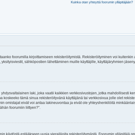
Kuinka otan yhteyttä foorumin ylläpitäjään?
rvitaanko foorumilla kirjoittamiseen rekisteröitymistä. Rekisteröityminen voi kuitenkin
, yksityisviestit, sähköpostien lähettäminen muille käyttäjille, käyttäjäryhmien jäs
hdysvaltalainen laki, joka vaatii kaikkien verkkosivustojen, jotka mahdollisesti kerää
ma koskeeko tämä sinua rekisteröityvänä käyttäjänä tai verkkosivua jolle olet rekis
 omistajat eivät voi antaa lakineuvontaa ja eivät ole yhteyshenkilöitä minkäänla
ähän foorumiin liittyen?”.
nin käytöstä estääkseen uusia vierailijoita rekisteröitymästä. Foorumin ylläpitäjä on 