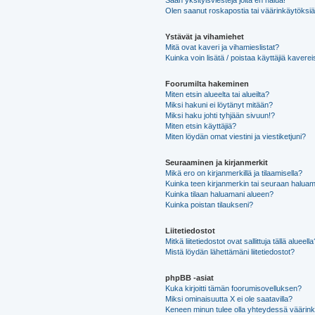
Saan yksityisviestejä joita en halua!
Olen saanut roskapostia tai väärinkäytöksiä s
Ystävät ja vihamiehet
Mitä ovat kaveri ja vihamieslistat?
Kuinka voin lisätä / poistaa käyttäjiä kaverei
Foorumilta hakeminen
Miten etsin alueelta tai alueilta?
Miksi hakuni ei löytänyt mitään?
Miksi haku johti tyhjään sivuun!?
Miten etsin käyttäjiä?
Miten löydän omat viestini ja viestiketjuni?
Seuraaminen ja kirjanmerkit
Mikä ero on kirjanmerkillä ja tilaamisella?
Kuinka teen kirjanmerkin tai seuraan haluam
Kuinka tilaan haluamani alueen?
Kuinka poistan tilaukseni?
Liitetiedostot
Mitkä liitetiedostot ovat sallittuja tällä alueell
Mistä löydän lähettämäni liitetiedostot?
phpBB -asiat
Kuka kirjoitti tämän foorumisovelluksen?
Miksi ominaisuutta X ei ole saatavilla?
Keneen minun tulee olla yhteydessä väärinkäy