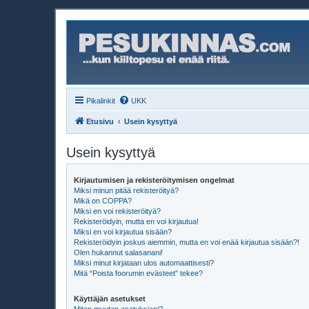
Pikalinkit
UKK
Etusivu
Usein kysyttyä
Usein kysyttyä
Kirjautumisen ja rekisteröitymisen ongelmat
Miksi minun pitää rekisteröityä?
Mikä on COPPA?
Miksi en voi rekisteröityä?
Rekisteröidyin, mutta en voi kirjautua!
Miksi en voi kirjautua sisään?
Rekisteröidyin joskus aiemmin, mutta en voi enää kirjautua sisään?!
Olen hukannut salasanani!
Miksi minut kirjataan ulos automaattisesti?
Mitä “Poista foorumin evästeet” tekee?
Käyttäjän asetukset