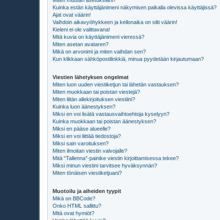
Miten muutan asetuksiani?
Kuinka estän käyttäjänimeni näkymisen paikalla olevissa käyttäjissä?
Ajat ovat väärin!
Vaihdoin aikavyöhykkeen ja kellonaika on silti väärin!
Kieleni ei ole valittavana!
Mitä kuvia on käyttäjänimeni vieressä?
Miten asetan avataren?
Mikä on arvonimi ja miten vaihdan sen?
Kun klikkaan sähköpostilinkkiä, minua pyydetään kirjautumaan?
Viestien lähetyksen ongelmat
Miten luon uuden viestiketjun tai lähetän vastauksen?
Miten muokkaan tai poistan viestejä?
Miten liitän allekirjoituksen viestiini?
Kuinka luon äänestyksen?
Miksi en voi lisätä vastausvaihtoehtoja kyselyyn?
Kuinka muokkaan tai poistan äänestyksen?
Miksi en pääse alueelle?
Miksi en voi liittää tiedostoja?
Miksi sain varoituksen?
Miten ilmoitan viestin valvojalle?
Mitä “Tallenna”-painike viestin kirjoittamisessa tekee?
Miksi minun viestini tarvitsee hyväksynnän?
Miten tönäisen viestiketjuani?
Muotoilu ja aiheiden tyypit
Mikä on BBCode?
Onko HTML sallittu?
Mitä ovat hymiöt?