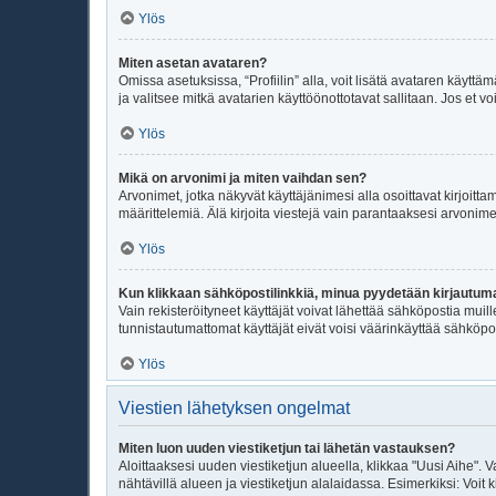
Ylös
Miten asetan avataren?
Omissa asetuksissa, “Profiilin” alla, voit lisätä avataren käyttä
ja valitsee mitkä avatarien käyttöönottotavat sallitaan. Jos et vo
Ylös
Mikä on arvonimi ja miten vaihdan sen?
Arvonimet, jotka näkyvät käyttäjänimesi alla osoittavat kirjoittam
määrittelemiä. Älä kirjoita viestejä vain parantaaksesi arvonimeäs
Ylös
Kun klikkaan sähköpostilinkkiä, minua pyydetään kirjautu
Vain rekisteröityneet käyttäjät voivat lähettää sähköpostia muil
tunnistautumattomat käyttäjät eivät voisi väärinkäyttää sähköpo
Ylös
Viestien lähetyksen ongelmat
Miten luon uuden viestiketjun tai lähetän vastauksen?
Aloittaaksesi uuden viestiketjun alueella, klikkaa "Uusi Aihe". V
nähtävillä alueen ja viestiketjun alalaidassa. Esimerkiksi: Voit kir