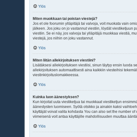
Ylös
Miten muokkaan tai poistan viestejä?
Jos et ole foorumin ylläpitäjä tai valvoja, voit muokata vain om
jälkeen. Jos joku on jo vastannut viestiin, löydät viestiketjuu
viestiin. Se ei näy, jos valvoja tai ylläpitäjä muokkaa viestiä
viestejä, jos niihin on joku vastannut.
Ylös
Miten liitän allekirjoituksen viestiini?
Lisätäksesi allekirjoituksen viestiisi, sinun täytyy ensin luoda 
allekirjoituksen automaattisesti aina kaikkiin viesteihisi tekemäl
viestinkirjoituslomakkeessa.
Ylös
Kuinka luon äänestyksen?
Kun kirjoitat uuta viestiketjua tai muokkaat viestiketjun ensimmä
äänestysten luomiseen. Syötä otsikko ja ainakin kaksi vaihtoehto
käyttäjät voivat valita kohdasta You can also set the number of
viimeisenä voit antaa käyttäjille mahdollisuuden muuttaa äänt
Ylös