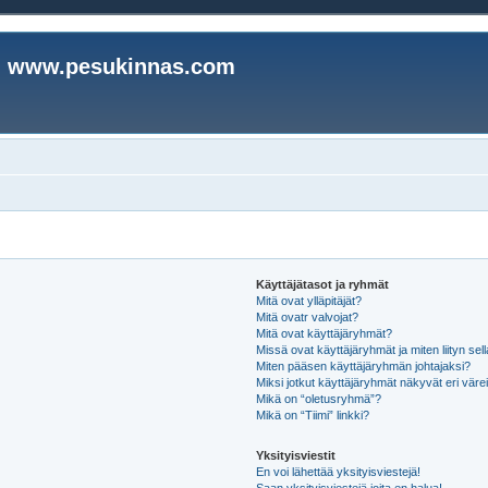
www.pesukinnas.com
Käyttäjätasot ja ryhmät
Mitä ovat ylläpitäjät?
Mitä ovatr valvojat?
Mitä ovat käyttäjäryhmät?
Missä ovat käyttäjäryhmät ja miten liityn sel
Miten pääsen käyttäjäryhmän johtajaksi?
Miksi jotkut käyttäjäryhmät näkyvät eri värei
Mikä on “oletusryhmä”?
Mikä on “Tiimi” linkki?
Yksityisviestit
En voi lähettää yksityisviestejä!