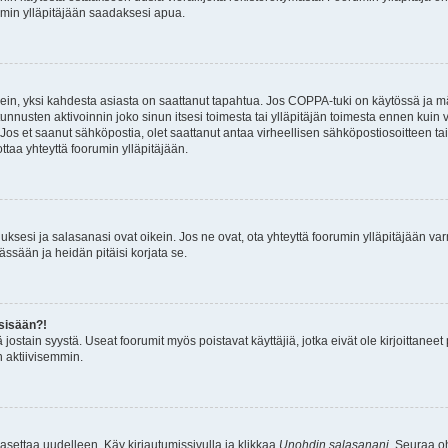
rumin ylläpitäjään saadaksesi apua.
ein, yksi kahdesta asiasta on saattanut tapahtua. Jos COPPA-tuki on käytössä ja määr
nnusten aktivoinnin joko sinun itsesi toimesta tai ylläpitäjän toimesta ennen kuin vo
. Jos et saanut sähköpostia, olet saattanut antaa virheellisen sähköpostiosoitteen t
ottaa yhteyttä foorumin ylläpitäjään.
sesi ja salasanasi ovat oikein. Jos ne ovat, ota yhteyttä foorumin ylläpitäjään varmi
ässään ja heidän pitäisi korjata se.
 sisään?!
stä jostain syystä. Useat foorumit myös poistavat käyttäjiä, jotka eivät ole kirjoitta
n aktiivisemmin.
asettaa uudelleen. Käy kirjautumissivulla ja klikkaa
Unohdin salasanani
. Seuraa oh