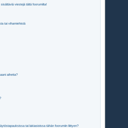
isältäviä viestejä tältä foorumilta!
sta tai vihamiehistä
aani aihetta?
a?
töstapauksissa tai lakiasioissa tähän foorumiin liittyen?