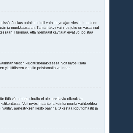
tissä. Joskus painike toimii vain tietyn ajan viestin luomisen
kumäärän ja muokkausajan. Tämä näkyy vain jos joku on vastannut
tessaan. Huomaa, että normaalit käyttäjät eivät voi poistaa
valinnan viestin kirjoituslomakkeessa. Voit myös lisätä
isen yksittäiseen viestiin poistamalla valinnan
 tätä välilehteä, sinulla ei ole tarvittavia oikeuksia
 tekstikentässä. Voit myös määritellä kuinka monta vaihtoehtoa
 valita”, äänestyksen kesto päivinä (0 kestää loputtomasti) ja