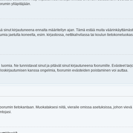
orumin ylläpitäjään.
itää sinut kirjautuneena ennalta määritellyn ajan. Tämä estää muita väärinkäyttämäs
rumia jaetulta koneelta, esim. kirjastossa, nettikahvilassa tai koulun tietokoneluokas
luomia. Ne tunnistavat sinut ja pitävät sinut kirjautuneena foorumille. Evästeet tarj
i uloskirjautumisen kanssa ongelmia, foorumin evästeiden poistaminen voi auttaa.
n foorumin tietokantaan. Muokataksesi niitä, vieraile omissa asetuksissa, johon viev
ntojasi.