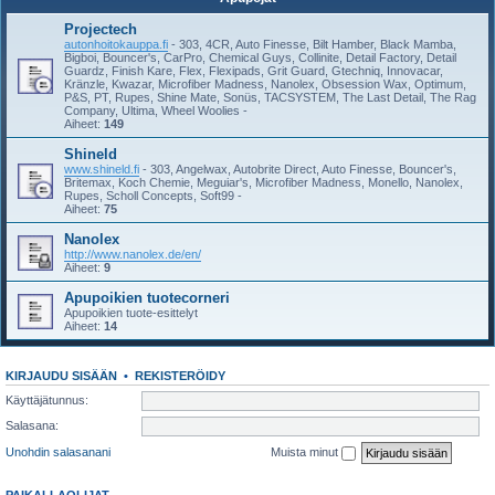
Projectech
autonhoitokauppa.fi
- 303, 4CR, Auto Finesse, Bilt Hamber, Black Mamba,
Bigboi, Bouncer's, CarPro, Chemical Guys, Collinite, Detail Factory, Detail
Guardz, Finish Kare, Flex, Flexipads, Grit Guard, Gtechniq, Innovacar,
Kränzle, Kwazar, Microfiber Madness, Nanolex, Obsession Wax, Optimum,
P&S, PT, Rupes, Shine Mate, Sonüs, TACSYSTEM, The Last Detail, The Rag
Company, Ultima, Wheel Woolies -
Aiheet:
149
Shineld
www.shineld.fi
- 303, Angelwax, Autobrite Direct, Auto Finesse, Bouncer's,
Britemax, Koch Chemie, Meguiar's, Microfiber Madness, Monello, Nanolex,
Rupes, Scholl Concepts, Soft99 -
Aiheet:
75
Nanolex
http://www.nanolex.de/en/
Aiheet:
9
Apupoikien tuotecorneri
Apupoikien tuote-esittelyt
Aiheet:
14
KIRJAUDU SISÄÄN
•
REKISTERÖIDY
Käyttäjätunnus:
Salasana:
Unohdin salasanani
Muista minut
PAIKALLAOLIJAT