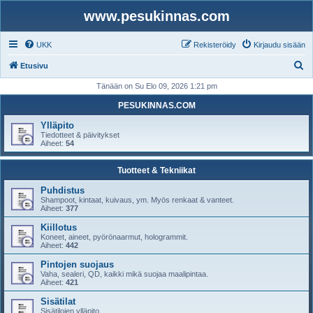
www.pesukinnas.com
UKK
Rekisteröidy
Kirjaudu sisään
E
Etusivu
t
Tänään on Su Elo 09, 2026 1:21 pm
s
PESUKINNAS.COM
i
Ylläpito
Tiedotteet & päivitykset
Aiheet:
54
Tuotteet & Tekniikat
Puhdistus
Shampoot, kintaat, kuivaus, ym. Myös renkaat & vanteet.
Aiheet:
377
Kiillotus
Koneet, aineet, pyörönaarmut, hologrammit.
Aiheet:
442
Pintojen suojaus
Vaha, sealeri, QD, kaikki mikä suojaa maalipintaa.
Aiheet:
421
Sisätilat
Sisätilojen ylläpito