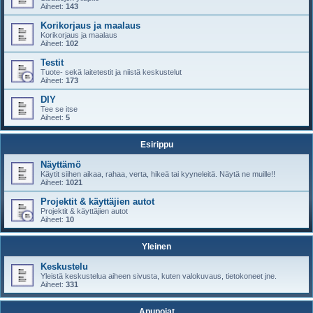
Aiheet:
143
Korikorjaus ja maalaus
Korikorjaus ja maalaus
Aiheet:
102
Testit
Tuote- sekä laitetestit ja niistä keskustelut
Aiheet:
173
DIY
Tee se itse
Aiheet:
5
Esirippu
Näyttämö
Käytit siihen aikaa, rahaa, verta, hikeä tai kyyneleitä. Näytä ne muille!!
Aiheet:
1021
Projektit & käyttäjien autot
Projektit & käyttäjien autot
Aiheet:
10
Yleinen
Keskustelu
Yleistä keskustelua aiheen sivusta, kuten valokuvaus, tietokoneet jne.
Aiheet:
331
Apupojat